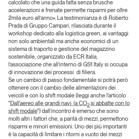
calcolato che una guida fatta senza brusche
Tendenze Journal
accelerazioni e frenate permette risparmi per oltre
La nostra newsletter nella tua email
2mila euro all’anno». La testimonianza è di
Roberto
Iscriviti
Prada
di
Gruppo Campari
, rilasciata durante il
workshop dedicato alla logistica green, ai vantaggi
non solo ambientali ma anche economici di un
sistema di traporto e gestione del magazzino
sostenibile, organizzato da
ECR Italia
,
l’associazione che all’interno di
GS1 Italy
si occupa
di innovazione dei processi di filiera.
Se un cambio di passo fondamentale si potrà però
ottenere con il cambio delle alimentazioni dei
veicoli e con lo
shift
modale
(leggi anche l'articolo
"
Dall'aereo alle grandi navi: la CO
si abbatte con lo
2
shift modale
") dall’incontro è emerso che sono
molti altri i fattori che, a parità di mezzi, permettono
Un anno di
risparmi e minori emissioni. Uno dei più importanti
Tendenze
2026
è la capacità di
limitare i ritorni a vuoto dei mezzi