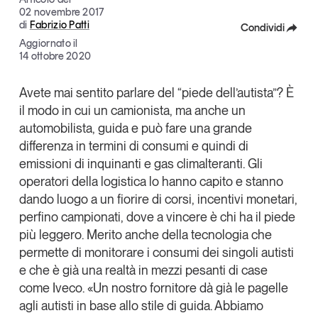
02 novembre 2017
Articoli
Tutti gli studi e le ricerche
di
Fabrizio Patti
Condividi
Opinioni
Aggiornato il
Dossier
Facebook
14 ottobre 2020
Il Numero
X
Avete mai sentito parlare del “
piede dell’autista
”? È
Interviste
il modo in cui un camionista, ma anche un
Linkedin
Comunicati stampa
automobilista, guida e può fare una grande
Video
Copia Link
differenza in termini di consumi e quindi di
Podcast
emissioni di inquinanti e gas climalteranti. Gli
operatori della logistica lo hanno capito e stanno
dando luogo a un fiorire di corsi, incentivi monetari,
Eventi e formazione
perfino campionati, dove a vincere è chi ha il piede
Tutti gli appuntamenti
più leggero. Merito anche della tecnologia che
permette di
monitorare i consumi dei singoli autisti
Chi siamo
Newsletter
e che è già una realtà in mezzi pesanti di case
come Iveco. «Un nostro fornitore dà già le pagelle
Contatti
agli autisti in base allo stile di guida. Abbiamo