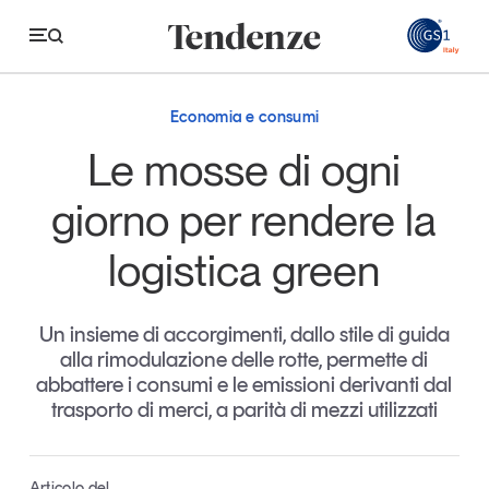
GS
Economia e consumi
Tendenze
Le mosse di ogni
Economia e consumi
giorno per rendere la
Innovazione
logistica green
Logistica
Retail e brand
Un insieme di accorgimenti, dallo stile di guida
alla rimodulazione delle rotte, permette di
Sostenibilità
abbattere i consumi e le emissioni derivanti dal
Grandi temi
trasporto di merci, a parità di mezzi utilizzati
Magazine
Studi e ricerche
Articolo del