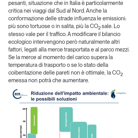
pesanti
, situazione che in Italia è particolarmente
Leggi il magazine
critica nei viaggi dal Sud al Nord. Anche la
conformazione delle strade influenza le emissioni:
più sono tortuose o in salita, più la
CO
sale. Lo
2
stesso vale per il traffico. A modificare il bilancio
ecologico intervengono però naturalmente altri
Tendenze è il magazine di GS1 Italy che racconta in
fattori, legati alla merce trasportata e al parco mezzi.
modo indipendente il cambiamento e le sfide del largo
Se la merce al momento del carico supera la
consumo e dell’economia a professionisti e
consumatori
temperatura di trasporto o se lo stato della
coibentazione delle pareti non è ottimale, la CO
2
GS1 Italy
GS1 Italy
GS1 Italy
Tendenze
emessa non potrà che aumentare.
GS1 Italy