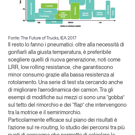
Fonte: The Future of Trucks, IEA 2017
Il resto lo fanno i
pneumatici
: oltre alla necessità di
gonfiarli alla giusta temperatura, è preferibile
scegliere quelli di nuova generazione, noti come
LRR,
low rolling resistance
, che garantiscono
minor consumo grazie alla bassa resistenza al
rotolamento. Una serie di test sta cercando anche
di
migliorare l’aerodinamica dei camion
. Tra gli
esempi di modifiche sui mezzi ci sono una “gobba”
sul tetto del rimorchio e dei “
flap
” che intervengono
tra la motrice e il semirimorchio.
Particolarmente efficace sul piano dei risultati è
l’azione sul
re-routing
, lo studio dei percorsi tra più
punti di consegna che permette di calcolare la