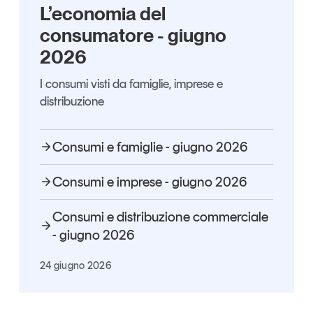
L’economia del
Articoli
Tutti gli studi e le ricerche
consumatore - giugno
Opinioni
2026
Dossier
Il Numero
I consumi visti da famiglie, imprese e
Interviste
distribuzione
Comunicati stampa
Video
Consumi e famiglie - giugno 2026
Podcast
Consumi e imprese - giugno 2026
Eventi e formazione
Consumi e distribuzione commerciale
Tutti gli appuntamenti
- giugno 2026
Chi siamo
Newsletter
24 giugno 2026
Contatti