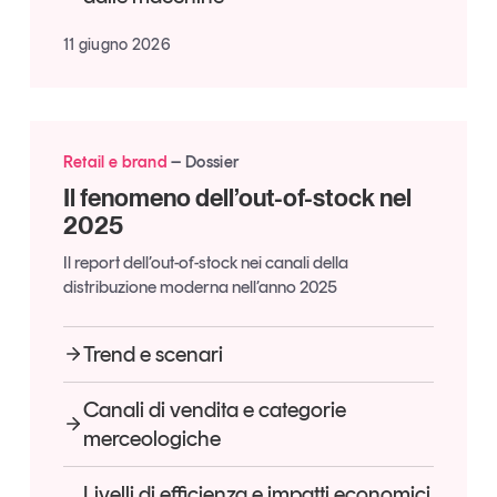
Leggi il magazine
11 giugno 2026
Tendenze è il magazine di GS1 Italy che racconta in
Retail e brand
Dossier
modo indipendente il cambiamento e le sfide del largo
Il fenomeno dell’out-of-stock nel
consumo e dell’economia a professionisti e
2025
consumatori
Il report dell’out-of-stock nei canali della
GS1 Italy
GS1 Italy
GS1 Italy
Tendenze
distribuzione moderna nell’anno 2025
GS1 Italy
Trend e scenari
Canali di vendita e categorie
merceologiche
Livelli di efficienza e impatti economici