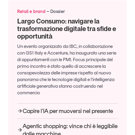
Tendenze Journal
Retail e brand
Dossier
La nostra newsletter nella tua email
Largo Consumo: navigare la
Iscriviti
trasformazione digitale tra sfide e
opportunità
Un evento organizzato da IBC, in collaborazione
con GS1 Italy e Accenture, ha inaugurato una serie
di appuntamenti con le PMI. Focus principale del
primo incontro è stato quello di accrescere la
consapevolezza delle imprese rispetto al nuovo
panorama che le tecnologie digitali e l’intelligenza
artificiale generativa stanno costruendo nel
commercio
Capire l’IA per muoversi nel presente
Un anno di
Agentic shopping: vince chi è leggibile
Tendenze
2026
dalle macchine