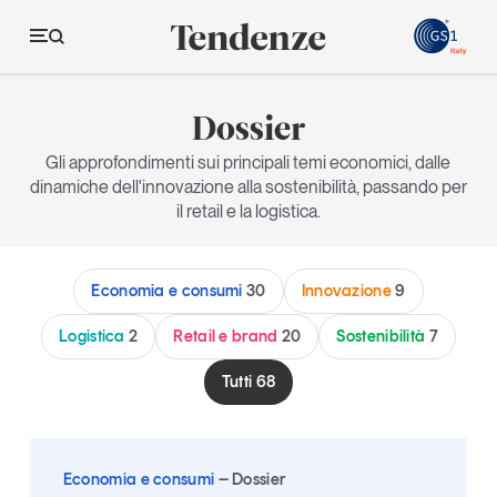
GS
Dossier
Tendenze
Gli approfondimenti sui principali temi economici, dalle
dinamiche dell'innovazione alla sostenibilità, passando per
Economia e consumi
il retail e la logistica.
Innovazione
Logistica
Economia e consumi
30
Innovazione
9
Retail e brand
Logistica
2
Retail e brand
20
Sostenibilità
7
Sostenibilità
Tutti
68
Grandi temi
Economia e consumi
Dossier
Magazine
Studi e ricerche