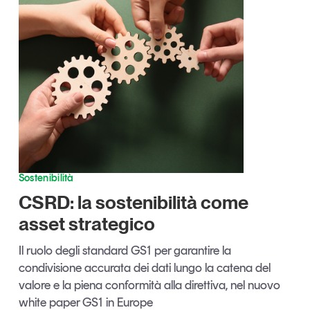
Articoli
Tutti gli studi e le ricerche
Opinioni
Dossier
Il Numero
Interviste
Comunicati stampa
Video
Podcast
Sostenibilità
Eventi e formazione
CSRD: la sostenibilità come
Tutti gli appuntamenti
asset strategico
Il ruolo degli standard GS1 per garantire la
Chi siamo
Newsletter
condivisione accurata dei dati lungo la catena del
Contatti
valore e la piena conformità alla direttiva, nel nuovo
white paper GS1 in Europe