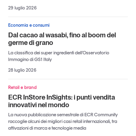
Tendenze Journal
29 luglio 2026
La nostra newsletter nella tua email
Iscriviti
Economia e consumi
Dal cacao al wasabi, fino al boom del
germe di grano
La classifica dei super ingredienti dell’Osservatorio
Immagino di GS1 Italy
28 luglio 2026
Retail e brand
ECR InStore InSights: i punti vendita
innovativi nel mondo
La nuova pubblicazione semestrale di ECR Community
Un anno di
raccoglie alcuni dei migliori casi retail internazionali, tra
Tendenze
2026
attivazioni di marca e tecnologie media