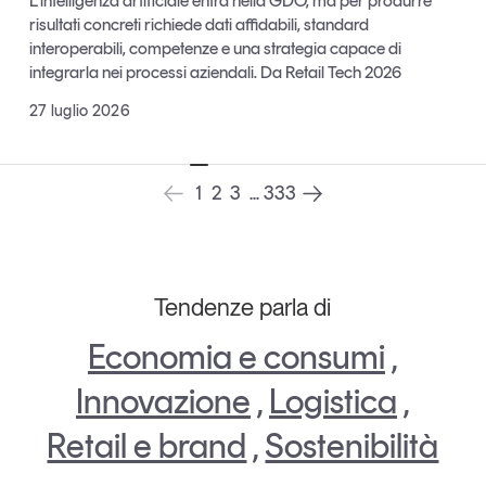
L’intelligenza artificiale entra nella GDO, ma per produrre
risultati concreti richiede dati affidabili, standard
interoperabili, competenze e una strategia capace di
integrarla nei processi aziendali. Da Retail Tech 2026
27 luglio 2026
1
2
3
...
333
Tendenze parla di
Economia e consumi
,
Innovazione
,
Logistica
,
Retail e brand
,
Sostenibilità