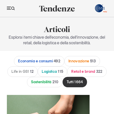
GS
Articoli
Tendenze
Esplora i temi chiave dell'economia, dell'innovazione, del
retail, della logistica e della sostenibilità.
Economia e consumi
Innovazione
Economia e consumi
492
Innovazione
513
Logistica
Life in GS1
12
Logistica
115
Retail e brand
322
Retail e brand
Sostenibilità
210
Tutti
1664
Sostenibilità
Grandi temi
Magazine
Studi e ricerche