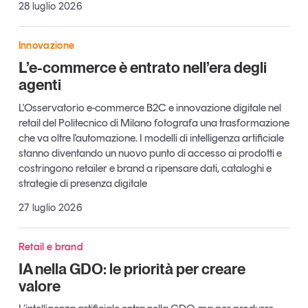
28 luglio 2026
Leggi il magazine
Innovazione
L’e-commerce è entrato nell’era degli
agenti
Tendenze è il magazine di GS1 Italy che racconta in
L'Osservatorio e-commerce B2C e innovazione digitale nel
modo indipendente il cambiamento e le sfide del largo
retail del Politecnico di Milano fotografa una trasformazione
consumo e dell’economia a professionisti e
che va oltre l'automazione. I modelli di intelligenza artificiale
consumatori
stanno diventando un nuovo punto di accesso ai prodotti e
costringono retailer e brand a ripensare dati, cataloghi e
GS1 Italy
GS1 Italy
GS1 Italy
Tendenze
strategie di presenza digitale
GS1 Italy
27 luglio 2026
Retail e brand
IA nella GDO: le priorità per creare
valore