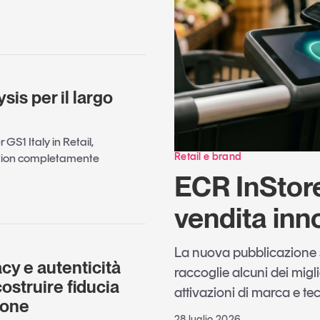
sis per il largo
 GS1 Italy in Retail,
Retail e brand
ation completamente
ECR InStore 
vendita inn
La nuova pubblicazione
y e autenticità
raccoglie alcuni dei miglio
ostruire fiducia
attivazioni di marca e t
sone
28 luglio 2026