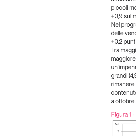
piccoli m
+0,9 sul
Nel progr
delle vend
+0,2 punti 
Tra maggi
maggiore s
un’impenn
grandi (4,
rimanere s
contenuto
a ottobre.
Figura 1 -