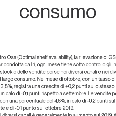
consumo
Eventi e formazione
Tutti gli
appuntamenti
Chi siamo
Newsletter
modo
Contatti
sumo e
tro Osa
(Optimal shelf availability), la rilevazione di
GS1
cr
condotta da
Iri
, ogni mese tiene sotto controllo gli in
Italy
 stock e delle vendite perse nei diversi canali e nei di
el largo consumo. Nel mese di ottobre, con un
tasso di
 3,8%,
registra una crescita di +0,2 punti sullo stess
n calo di -0,1 punti rispetto a settembre. Le vendite 
 con una percentuale del 4,6%, in calo di -0,2 punti s
 e di -0,1 punto sull’ottobre 2019.
 diversi canali è generalmente in aumento sul 2019. 