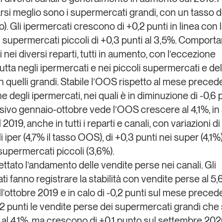
si meglio sono i supermercati grandi, con un tasso 
o). Gli ipermercati crescono di +0,2 punti in linea con
 i supermercati piccoli di +0,3 punti al 3,5%. Compor
nei diversi reparti, tutti in aumento, con l’eccezione
rutta negli ipermercati e nei piccoli supermercati e de
in quelli grandi. Stabile l’OOS rispetto al mese preced
e degli ipermercati, nei quali è in diminuzione di -0,6 p
ssivo gennaio-ottobre vede l’OOS crescere al 4,1%, i
l 2019, anche in tutti i reparti e canali, con variazioni di
i iper (4,7% il tasso OOS), di +0,3 punti nei super (4,1%)
 supermercati piccoli (3,6%).
ettato l’andamento delle vendite perse nei canali. Gli
i fanno registrare la stabilità con vendite perse al 5
ll’ottobre 2019 e in calo di -0,2 punti sul mese precede
0,2 punti le vendite perse dei supermercati grandi che 
 al 4,1%, ma crescono di +0,1 punto sul settembre 2020