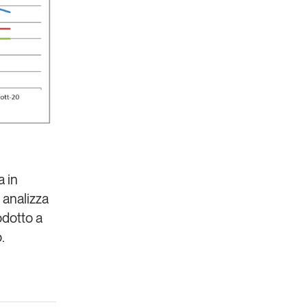
a in
 analizza
odotto a
.