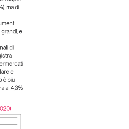
%), ma di
aumenti
 grandi, e
ali di
gistra
permercati
lare e
o è più
ra al 4,3%
2020)