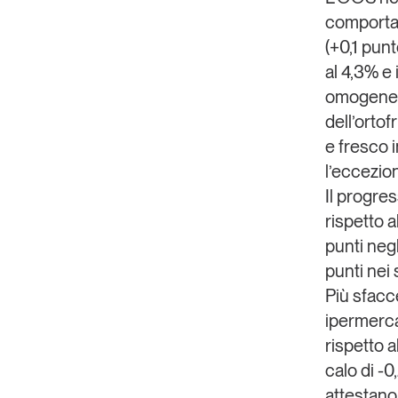
comportar
Copia Link
(+0,1 punt
al 4,3% e
omogenei 
dell’ortof
e fresco 
l’eccezion
Il progre
rispetto a
punti negl
punti nei
Più sfacc
ipermercat
rispetto a
calo di -
attestano