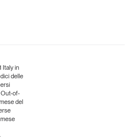
Un anno di
Tendenze
2026
 Italy
in
dici delle
Leggi il magazine
versi
 Out-of-
o mese del
perse
ul mese
A