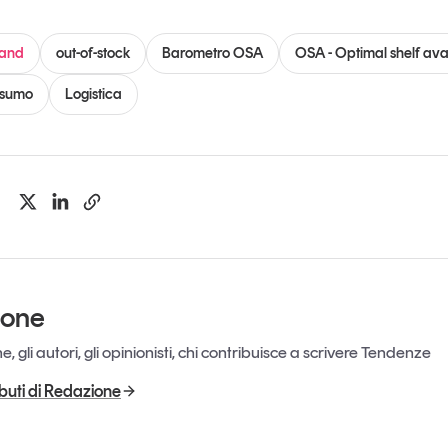
rand
out-of-stock
Barometro OSA
OSA - Optimal shelf avai
nsumo
Logistica
ione
, gli autori, gli opinionisti, chi contribuisce a scrivere Tendenze
ributi di Redazione