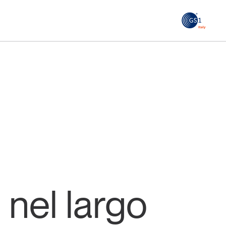
GS1
ità
Tendenze Journal
 le
La nostra newsletter nella tua email
Iscriviti
 nel largo