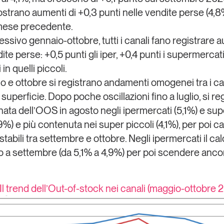
ostrano aumenti di +0,3 punti nelle vendite perse (4,8
 mese precedente.
essivo gennaio-ottobre, tutti i canali fano registrare 
ite perse: +0,5 punti gli iper, +0,4 punti i supermercati
in quelli piccoli.
o e ottobre si registrano andamenti omogenei tra i can
uperficie. Dopo poche oscillazioni fino a luglio, si re
ata dell’OOS in agosto negli ipermercati (5,1%) e su
9%) e più contenuta nei super piccoli (4,1%), per poi ca
tabili tra settembre e ottobre. Negli ipermercati il cal
 a settembre (da 5,1% a 4,9%) per poi scendere anco
 Il trend dell’Out-of-stock nei canali (maggio-ottobre 