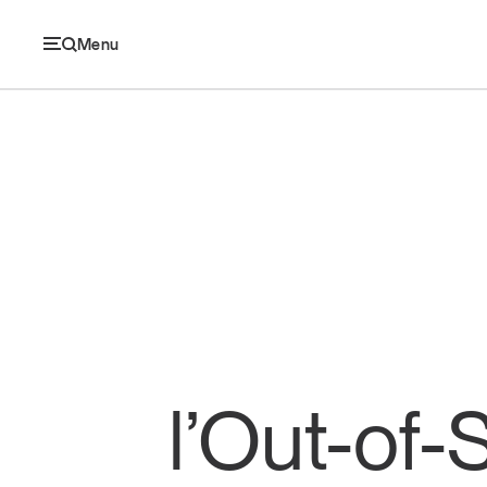
Menu
Ec
Economia e consumi
Innovazione
Logistica
l’Out-of-
Retail e brand
Sostenibilità