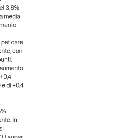
del 3,8%
 la media
tamento
l pet care
ente, con
unti.
n aumento
 +0,4
 e di +0,4
,6%
nte. In
si
. I super