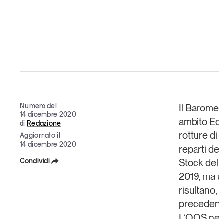
Grandi temi
Tendenze è il magazine di GS1 Italy che racconta in 
indipendente il cambiamento e le sfide del largo con
Numero del
Il
Barome
dell’economia a professionisti e consumatori
14 dicembre 2020
ambito
E
di
Redazione
GS1 Italy
GS1 Italy
GS1 Italy
Tendenze
GS1 
rotture di
Aggiornato il
14 dicembre 2020
reparti d
Condividi
Stock del
2019, ma u
Facebook
risultano,
X
precedente
L’OOS nei
Linkedin