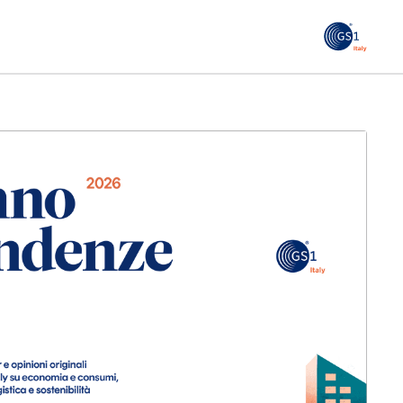
GS1
ità
Tendenze Journal
 le
La nostra newsletter nella tua email
Iscriviti