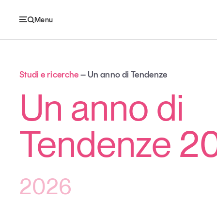
Menu
Ec
Studi e ricerche
Un anno di Tendenze
Un anno di
Economia e consumi
Tendenze 2
Innovazione
Logistica
2026
Retail e brand
Sostenibilità