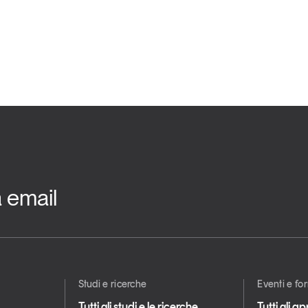
a email
Studi e ricerche
Eventi e f
Tutti gli studi e le ricerche
Tutti gli 