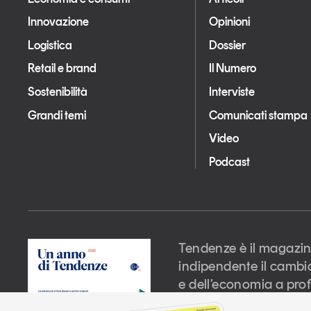
Innovazione
Opinioni
Logistica
Dossier
Retail e brand
Il Numero
Sostenibilità
Interviste
Grandi temi
Comunicati stampa
Video
Podcast
Tendenze è il magazin
indipendente il cambi
e dell’economia a prof