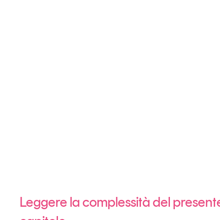
Grandi temi
Tendenze è il magazine di GS1 Italy che racconta in 
indipendente il cambiamento e le sfide del largo con
dell’economia a professionisti e consumatori
GS1 Italy
GS1 Italy
GS1 Italy
Tendenze
GS1 
Leggere la complessità del present