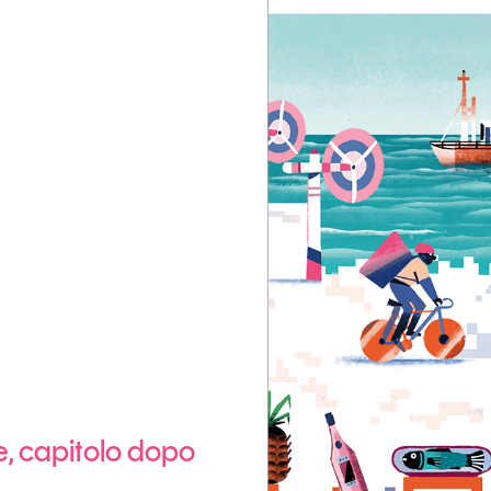
Eventi e formazione
Tutti gli
appuntamenti
Chi siamo
Newsletter
modo
Contatti
sumo e
Italy
e, capitolo dopo