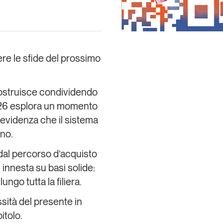
ere le sfide del prossimo
 costruisce condividendo
2026 esplora un momento
 l’evidenza che il sistema
no.
 dal percorso d’acquisto
i innesta su basi solide:
ungo tutta la filiera.
ità del presente in
itolo.