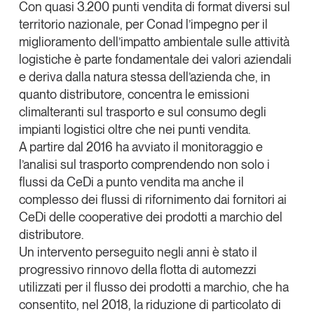
Con quasi 3.200 punti vendita di format diversi sul
Leggi il magazine
territorio nazionale, per Conad
l’impegno per il
miglioramento dell’impatto ambientale sulle attività
logistiche è parte fondamentale dei valori aziendali
e deriva dalla natura stessa dell’azienda che, in
quanto distributore, concentra le emissioni
Tendenze è il magazine di GS1 Italy che racconta in
climalteranti sul trasporto e sul consumo degli
modo indipendente il cambiamento e le sfide del largo
impianti logistici oltre che nei punti vendita.
consumo e dell’economia a professionisti e
consumatori
A partire dal 2016 ha avviato il monitoraggio e
l’analisi sul trasporto comprendendo non solo i
GS1 Italy
GS1 Italy
GS1 Italy
Tendenze
flussi da CeDi a punto vendita ma anche il
complesso dei flussi di rifornimento dai fornitori ai
GS1 Italy
CeDi delle cooperative dei prodotti a marchio del
distributore.
Un intervento perseguito negli anni è stato il
progressivo rinnovo della flotta di automezzi
utilizzati per il flusso dei prodotti a marchio, che ha
consentito, nel 2018, la riduzione di particolato di