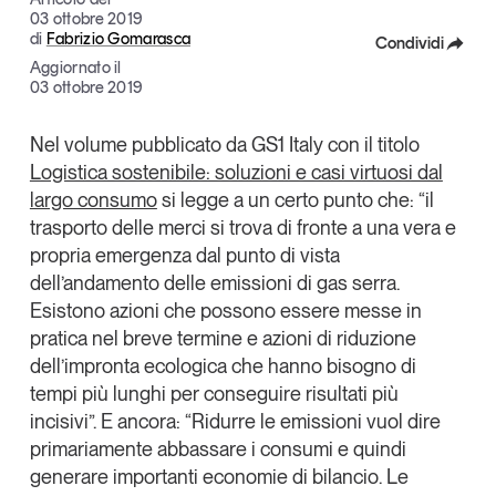
03 ottobre 2019
Articoli
Tutti gli studi e le ricerche
di
Fabrizio Gomarasca
Condividi
Opinioni
Aggiornato il
Dossier
Facebook
03 ottobre 2019
Il Numero
X
Nel volume pubblicato da GS1 Italy con il titolo
Interviste
Logistica sostenibile: soluzioni e casi virtuosi dal
Linkedin
Comunicati stampa
largo consumo
si legge a un certo punto che: “il
Video
Copia Link
trasporto delle merci si trova di fronte a una vera e
Podcast
propria emergenza dal punto di vista
dell’andamento delle emissioni di gas serra.
Esistono azioni che possono essere messe in
Eventi e formazione
pratica nel breve termine e azioni di riduzione
Tutti gli appuntamenti
dell’impronta ecologica che hanno bisogno di
tempi più lunghi per conseguire risultati più
Chi siamo
Newsletter
incisivi”. E ancora: “Ridurre le emissioni vuol dire
primariamente abbassare i consumi e quindi
Contatti
generare importanti economie di bilancio. Le