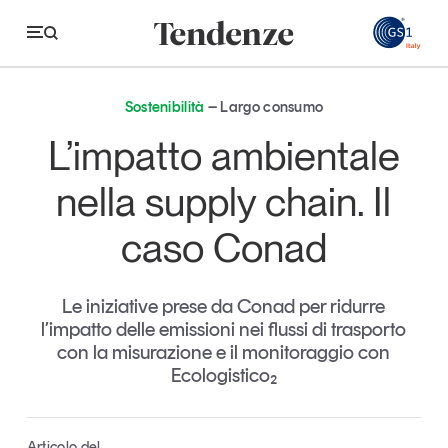
GS
Sostenibilità
Largo consumo
Tendenze
L’impatto ambientale
Economia e consumi
nella supply chain. Il
Innovazione
caso Conad
Logistica
Retail e brand
Le iniziative prese da Conad per ridurre
l’impatto delle emissioni nei flussi di trasporto
Sostenibilità
con la misurazione e il monitoraggio con
Grandi temi
Ecologistico₂
Magazine
Studi e ricerche
Articolo del