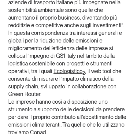
aziende di trasporto italiane più impegnate nella
Tendenze Journal
sostenibilità ambientale sono quelle che
La nostra newsletter nella tua email
aumentano il proprio business, diventando più
Iscriviti
redditizie e competitive anche sugli investimenti”.
In questa corrispondenza tra interessi generali e
globali per la riduzione delle emissioni e
miglioramento dell’efficienza delle imprese si
colloca
l’impegno di GS1 Italy nell’ambito della
logistica sostenibile
con progetti e strumenti
operativi, tra i quali
Ecologistico
, il web tool che
2
consente di misurare l’impatto climatico della
supply chain, sviluppato in collaborazione con
Green Router
.
Le imprese hanno così a disposizione uno
strumento a supporto delle decisioni da prendere
per dare il proprio contributo all’abbattimento delle
Un anno di
emissioni climalteranti. Tra quelle che lo utilizzano
Tendenze
2026
troviamo
Conad
.