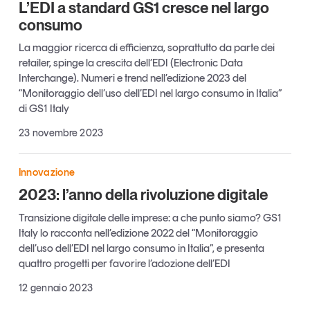
L’EDI a standard GS1 cresce nel largo
Leggi il magazine
consumo
La maggior ricerca di efficienza, soprattutto da parte dei
retailer, spinge la crescita dell’EDI (Electronic Data
Interchange). Numeri e trend nell’edizione 2023 del
“Monitoraggio dell’uso dell’EDI nel largo consumo in Italia”
Tendenze è il magazine di GS1 Italy che racconta in
di GS1 Italy
modo indipendente il cambiamento e le sfide del largo
consumo e dell’economia a professionisti e
23 novembre 2023
consumatori
Innovazione
GS1 Italy
GS1 Italy
GS1 Italy
Tendenze
2023: l’anno della rivoluzione digitale
GS1 Italy
Transizione digitale delle imprese: a che punto siamo? GS1
Italy lo racconta nell’edizione 2022 del “Monitoraggio
dell’uso dell’EDI nel largo consumo in Italia”, e presenta
quattro progetti per favorire l’adozione dell’EDI
12 gennaio 2023