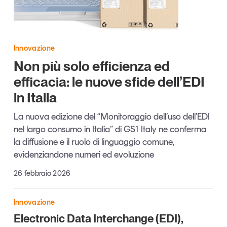
Articoli
Tutti gli studi e le ricerche
Opinioni
Dossier
Innovazione
Il Numero
Non più solo efficienza ed
Interviste
efficacia: le nuove sfide dell’EDI
Comunicati stampa
in Italia
Video
Podcast
La nuova edizione del “Monitoraggio dell’uso dell’EDI
nel largo consumo in Italia” di GS1 Italy ne conferma
la diffusione e il ruolo di linguaggio comune,
Eventi e formazione
evidenziandone numeri ed evoluzione
Tutti gli appuntamenti
26 febbraio 2026
Chi siamo
Newsletter
Innovazione
Contatti
Electronic Data Interchange (EDI),