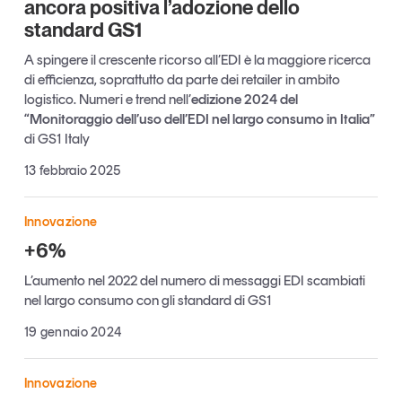
ancora positiva l’adozione dello
Tendenze Journal
standard GS1
La nostra newsletter nella tua email
A spingere il crescente ricorso all’EDI è la maggiore ricerca
Iscriviti
di efficienza, soprattutto da parte dei retailer in ambito
logistico. Numeri e trend nell’
edizione 2024 del
“Monitoraggio dell’uso dell’EDI nel largo consumo in Italia”
di GS1 Italy
13 febbraio 2025
Innovazione
+6%
L’aumento nel 2022 del numero di messaggi EDI scambiati
nel largo consumo con gli standard di GS1
19 gennaio 2024
Un anno di
Tendenze
2026
Innovazione