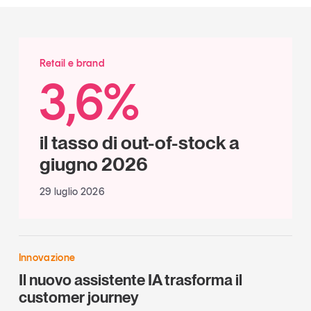
Leggi il magazine
Retail e brand
3,6%
Tendenze è il magazine di GS1 Italy che racconta in
modo indipendente il cambiamento e le sfide del largo
consumo e dell’economia a professionisti e
il tasso di out-of-stock a
consumatori
giugno 2026
GS1 Italy
GS1 Italy
GS1 Italy
Tendenze
29 luglio 2026
GS1 Italy
Innovazione
Il nuovo assistente IA trasforma il
customer journey