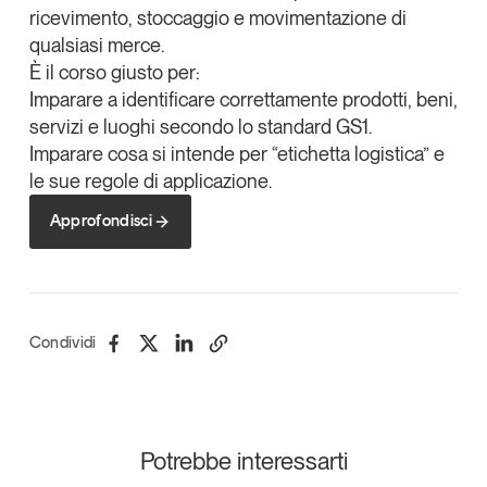
ricevimento, stoccaggio e movimentazione di
Tendenze Journal
qualsiasi merce.
La nostra newsletter nella tua email
È il corso giusto per:
Iscriviti
Imparare a identificare correttamente prodotti, beni,
servizi e luoghi secondo lo standard GS1.
Imparare cosa si intende per “etichetta logistica” e
le sue regole di applicazione.
Approfondisci
Condividi
Un anno di
Tendenze
2026
Potrebbe interessarti