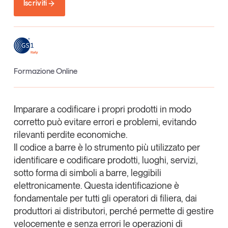
Iscriviti
Articoli
Tutti gli studi e le ricerche
Opinioni
Dossier
Il Numero
Interviste
Formazione Online
Comunicati stampa
Video
Imparare a codificare i propri prodotti in modo
Podcast
corretto può evitare errori e problemi,
evitando
rilevanti perdite economiche
.
Eventi e formazione
Il codice a barre è lo
strumento più utilizzato
per
Tutti gli appuntamenti
identificare e codificare prodotti, luoghi, servizi,
sotto forma di simboli a barre, leggibili
elettronicamente. Questa identificazione è
Chi siamo
Newsletter
fondamentale per tutti gli operatori di filiera, dai
Contatti
produttori ai distributori, perché permette di gestire
velocemente
e
senza errori
le operazioni di