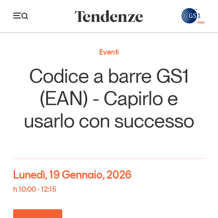
GS
Eventi
Tendenze
Codice a barre GS1
Economia e consumi
(EAN) - Capirlo e
Innovazione
usarlo con successo
Logistica
Retail e brand
Sostenibilità
Lunedì, 19 Gennaio, 2026
Grandi temi
h 10:00 - 12:15
Magazine
Studi e ricerche