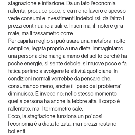
stagnazione e inflazione
. Da un lato l’economia
Tendenze Journal
rallenta, produce poco, crea meno lavoro e spesso
La nostra newsletter nella tua email
vede consumi e investimenti indebolirsi; dall’altro i
Iscriviti
prezzi continuano a salire. Insomma, il motore gira
male, ma il tassametro corre.
Per capirla meglio si può usare una metafora molto
semplice, legata proprio a una dieta. Immaginiamo
una persona che mangia meno del solito perché ha
poche energie, si sente debole, si muove poco e fa
fatica perfino a svolgere le attività quotidiane. In
condizioni normali verrebbe da pensare che,
consumando meno, anche il “peso del problema”
diminuisca. E invece no: nello stesso momento
quella persona ha anche la febbre alta. Il corpo è
rallentato, ma il termometro sale.
Ecco, la stagflazione funziona un po’ così:
Un anno di
l’economia è a dieta forzata, ma i prezzi restano
Tendenze
2026
bollenti
.