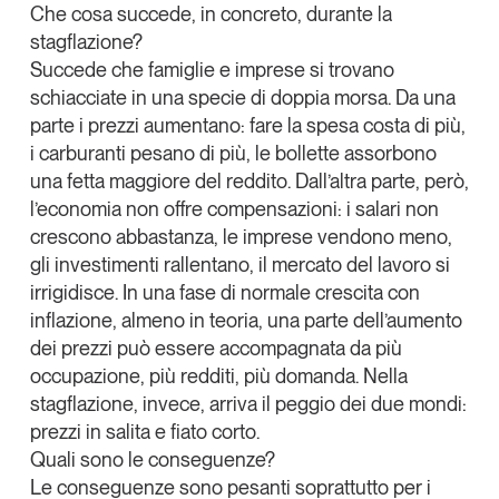
Che cosa succede, in concreto, durante la
Leggi il magazine
stagflazione?
Succede che famiglie e imprese si trovano
schiacciate in una specie di doppia morsa.
Da una
parte i prezzi aumentano
: fare la spesa costa di più,
i carburanti pesano di più, le bollette assorbono
Tendenze è il magazine di GS1 Italy che racconta in
una fetta maggiore del reddito.
Dall’altra parte, però,
modo indipendente il cambiamento e le sfide del largo
l’economia non offre compensazioni
: i salari non
consumo e dell’economia a professionisti e
consumatori
crescono abbastanza, le imprese vendono meno,
gli investimenti rallentano, il mercato del lavoro si
GS1 Italy
GS1 Italy
GS1 Italy
Tendenze
irrigidisce. In una fase di normale crescita con
GS1 Italy
inflazione, almeno in teoria, una parte dell’aumento
dei prezzi può essere accompagnata da più
occupazione, più redditi, più domanda. Nella
stagflazione, invece, arriva il peggio dei due mondi:
prezzi in salita e fiato corto
.
Quali sono le conseguenze?
Le conseguenze sono pesanti soprattutto per i