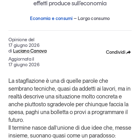
effetti produce sull’economia
Articoli
Tutti gli studi e le ricerche
Opinioni
Economia e consumi
Largo consumo
Dossier
Il Numero
Opinione del
Interviste
17 giugno 2026
Comunicati stampa
di
Luciano Canova
Condividi
Aggiornata il
Video
Facebook
17 giugno 2026
Podcast
X
La
stagflazione
è una di quelle parole che
sembrano tecniche, quasi da addetti ai lavori, ma in
Eventi e formazione
Linkedin
realtà descrive una situazione molto concreta e
Tutti gli appuntamenti
Copia Link
anche piuttosto sgradevole per chiunque faccia la
spesa, paghi una bolletta o provi a programmare il
Chi siamo
Newsletter
futuro.
Il termine nasce dall’unione di due idee che, messe
Contatti
insieme, suonano quasi come un paradosso: