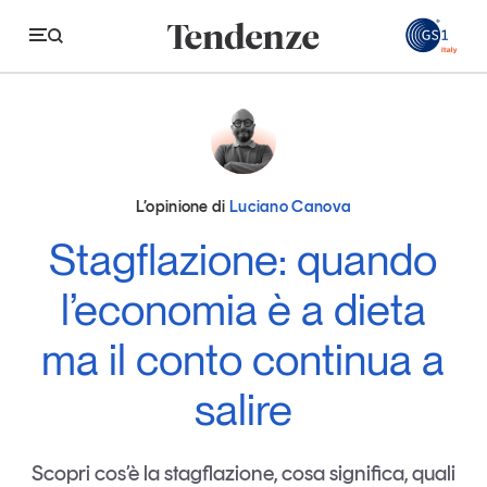
GS
Tendenze
Economia e consumi
L’opinione di
Luciano Canova
Innovazione
Stagflazione: quando
Logistica
l’economia è a dieta
Retail e brand
ma il conto continua a
Sostenibilità
salire
Grandi temi
Scopri cos’è la stagflazione, cosa significa, quali
Magazine
Studi e ricerche