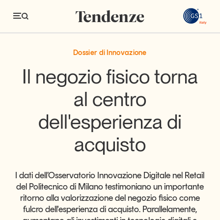
GS
Sostenibilità nel retail: un aiuto dal passapo
Sostenibilità nel retail: un aiuto dal passaporto digitale e dai
Dossier di Innovazione
Tendenze
Il negozio fisico torna
Economia e consumi
al centro
Innovazione
dell'esperienza di
Logistica
acquisto
Retail e brand
Sostenibilità
I dati dell’Osservatorio Innovazione Digitale nel Retail
Grandi temi
del Politecnico di Milano testimoniano un importante
ritorno alla valorizzazione del negozio fisico come
fulcro dell'esperienza di acquisto. Parallelamente,
Magazine
Studi e ricerche