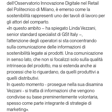
Copia Link
dell’Osservatorio Innovazione Digitale nel Retail
Tendenze Journal
del Politecnico di Milano, è emerso come la
La nostra newsletter nella tua email
sostenibilità rappresenti uno dei tavoli di lavoro per
Iscriviti
gli attori del comparto.
«In questo ambito – ha spiegato Linda Vezzani,
senior standard specialist di GS1 Italy –,
l’attenzione degli operatori si sta concentrando
sulla comunicazione delle informazioni di
sostenibilità legate ai prodotti
. Una comunicazione
in senso lato, che non si focalizzi solo sulla qualità
intrinseca del prodotto, ma si estenda anche ai
processi che lo riguardano, da quelli produttivi a
quelli distributivi.
In questo momento - prosegue nella sua disamina
Vezzani - si tratta di informazioni che vengono
condivise su base preminentemente volontaria,
Un anno di
spesso come parte integrante di strategie di
Tendenze
2026
marketing».