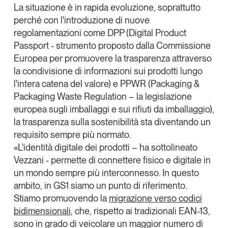
La situazione è in rapida evoluzione, soprattutto
Leggi il magazine
perché con l'introduzione di nuove
regolamentazioni come
DPP
(Digital Product
Passport - strumento proposto dalla Commissione
Europea per promuovere la trasparenza attraverso
la condivisione di informazioni sui prodotti lungo
Tendenze è il magazine di GS1 Italy che racconta in
l'intera catena del valore) e
PPWR
(Packaging &
modo indipendente il cambiamento e le sfide del largo
consumo e dell’economia a professionisti e
Packaging Waste Regulation – la legislazione
consumatori
europea sugli imballaggi e sui rifiuti da imballaggio),
la trasparenza sulla sostenibilità sta diventando un
GS1 Italy
GS1 Italy
GS1 Italy
Tendenze
requisito sempre più normato.
GS1 Italy
«
L'identità digitale dei prodotti
– ha sottolineato
Vezzani -
permette di connettere fisico e digitale in
un mondo sempre più interconnesso
. In questo
ambito, in GS1 siamo un punto di riferimento.
Stiamo promuovendo la
migrazione verso codici
bidimensionali
, che, rispetto ai tradizionali EAN-13,
sono in grado di veicolare un maggior numero di