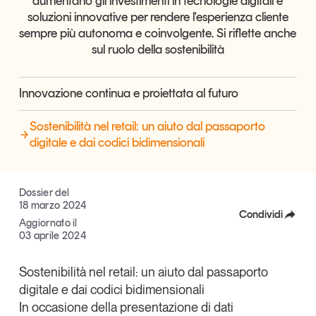
aumentano gli investimenti in tecnologie digitali e
Articoli
Tutti gli studi e le ricerche
soluzioni innovative per rendere l'esperienza cliente
sempre più autonoma e coinvolgente. Si riflette anche
Opinioni
sul ruolo della sostenibilità
Dossier
Il Numero
Innovazione continua e proiettata al futuro
Interviste
Comunicati stampa
Sostenibilità nel retail: un aiuto dal passaporto
Video
digitale e dai codici bidimensionali
Podcast
Dossier del
Eventi e formazione
18 marzo 2024
Condividi
Tutti gli appuntamenti
Aggiornato il
03 aprile 2024
Facebook
Chi siamo
Newsletter
X
Sostenibilità nel retail: un aiuto dal passaporto
Contatti
digitale e dai codici bidimensionali
Linkedin
In occasione della presentazione di dati