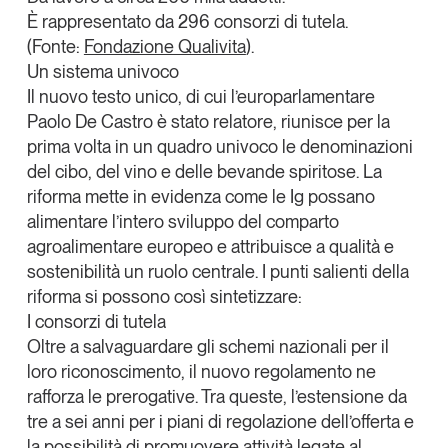
È rappresentato da
296 consorzi di tutela
.
Leggi il magazine
(Fonte:
Fondazione Qualivita
).
Un sistema univoco
Il nuovo testo unico
, di cui l’europarlamentare
Paolo De Castro
è stato relatore,
riunisce per la
prima volta in un quadro univoco le denominazioni
Tendenze è il magazine di GS1 Italy che racconta in
modo indipendente il cambiamento e le sfide del largo
del cibo, del vino e delle bevande spiritose
. La
consumo e dell’economia a professionisti e
riforma mette in evidenza come le Ig possano
consumatori
alimentare l’intero sviluppo del comparto
agroalimentare europeo e attribuisce a qualità e
GS1 Italy
GS1 Italy
GS1 Italy
Tendenze
sostenibilità un ruolo centrale. I punti salienti della
GS1 Italy
riforma si possono così sintetizzare:
I consorzi di tutela
Oltre a salvaguardare gli schemi nazionali per il
loro riconoscimento, il nuovo regolamento ne
rafforza le prerogative. Tra queste, l’estensione da
tre a sei anni per i piani di regolazione dell’offerta e
la possibilità di promuovere attività legate al