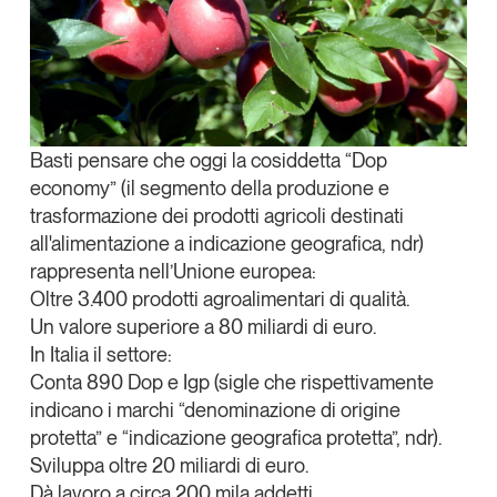
Tendenze Journal
La nostra newsletter nella tua email
Iscriviti
Basti pensare che oggi la cosiddetta “
Dop
economy
” (il segmento della produzione e
trasformazione dei prodotti agricoli destinati
all'alimentazione a indicazione geografica, ndr)
rappresenta nell’Unione europea:
Oltre
3.400 prodotti agroalimentari di qualità
.
Un valore superiore a
80 miliardi di euro
.
In Italia il settore:
Conta
890 Dop e Igp
(sigle che rispettivamente
indicano i marchi “denominazione di origine
protetta” e “indicazione geografica protetta”, ndr).
Un anno di
Sviluppa oltre
20 miliardi di euro.
Tendenze
2026
Dà lavoro a circa
200 mila addetti
.