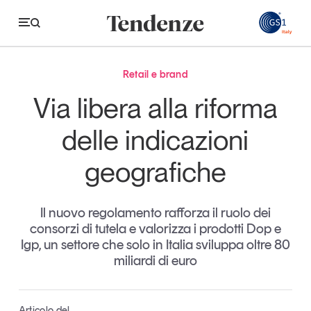
GS
Retail e brand
Tendenze
Via libera alla riforma
Economia e consumi
delle indicazioni
Innovazione
geografiche
Logistica
Retail e brand
Il nuovo regolamento rafforza il ruolo dei
consorzi di tutela e valorizza i prodotti Dop e
Sostenibilità
Igp, un settore che solo in Italia sviluppa oltre 80
Grandi temi
miliardi di euro
Magazine
Studi e ricerche
Articolo del