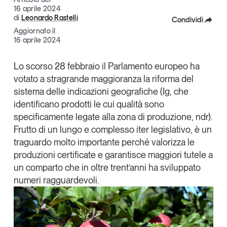
16 aprile 2024
Articoli
Tutti gli studi e le ricerche
di
Leonardo Rastelli
Condividi
Opinioni
Aggiornato il
Dossier
Facebook
16 aprile 2024
Il Numero
X
Lo scorso 28 febbraio
il Parlamento europeo ha
Interviste
votato a stragrande maggioranza la riforma del
Linkedin
Comunicati stampa
sistema delle
indicazioni geografiche
(Ig, che
Video
Copia Link
identificano prodotti le cui qualità sono
Podcast
specificamente legate alla zona di produzione, ndr).
Frutto di un lungo e complesso iter legislativo, è un
traguardo molto importante perché
valorizza le
Eventi e formazione
produzioni certificate e garantisce maggiori tutele
a
Tutti gli appuntamenti
un comparto che in oltre trent’anni ha sviluppato
numeri ragguardevoli.
Chi siamo
Newsletter
Contatti