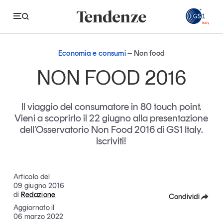
GS
Economia e consumi
Non food
Tendenze
NON FOOD 2016
Economia e consumi
Il viaggio del consumatore in 80 touch point.
Innovazione
Vieni a scoprirlo il 22 giugno alla presentazione
dell’Osservatorio Non Food 2016 di GS1 Italy.
Logistica
Iscriviti!
Retail e brand
Sostenibilità
Articolo del
Grandi temi
09 giugno 2016
di
Redazione
Condividi
Aggiornato il
Facebook
06 marzo 2022
Magazine
Studi e ricerche