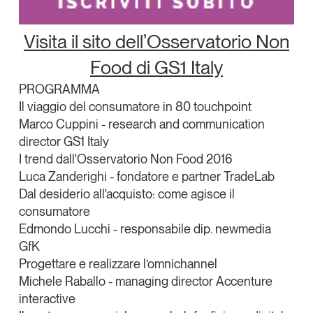
Leggi il magazine
Visita il sito dell’Osservatorio Non
Food di GS1 Italy
PROGRAMMA
Tendenze è il magazine di GS1 Italy che racconta in
Il viaggio del consumatore in 80 touchpoint
modo indipendente il cambiamento e le sfide del largo
Marco Cuppini
- research and communication
consumo e dell’economia a professionisti e
director
GS1 Italy
consumatori
I trend dall'Osservatorio Non Food 2016
Luca Zanderighi
- fondatore e partner
TradeLab
GS1 Italy
GS1 Italy
GS1 Italy
Tendenze
Dal desiderio all'acquisto: come agisce il
GS1 Italy
consumatore
Edmondo Lucchi
- responsabile dip. newmedia
GfK
Progettare e realizzare l’omnichannel
Michele Raballo
- managing director
Accenture
interactive