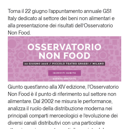
Articoli
Tutti gli studi e le ricerche
X
Torna il
22 giugno
l’appuntamento annuale GS1
Opinioni
Italy dedicato al settore dei beni non alimentari e
Linkedin
Dossier
alla presentazione dei risultati dell’
Osservatorio
Copia Link
Il Numero
Non Food
.
Interviste
Comunicati stampa
Video
Podcast
Eventi e formazione
Giunto quest'anno alla XIV edizione, l'Osservatorio
Tutti gli appuntamenti
Non Food è il punto di riferimento sul settore non
alimentare. Dal 2002 ne misura le performance,
Chi siamo
Newsletter
analizza il ruolo della distribuzione moderna nei
principali comparti merceologici e l’evoluzione dei
Contatti
diversi canali distributivi con una particolare