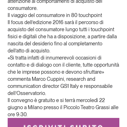
attenzione ai comportamenti di acquisto del
Tendenze Journal
consumatore.
La nostra newsletter nella tua email
Il viaggio del consumatore in 80
touchpoint
Il focus dell’edizione 2016 sarà il
percorso di
Iscriviti
acquisto del consumatore lungo tutti i
touchpoint
fisici e digitali
che ha a disposizione, a partire dalla
nascita del desiderio fino al completamento
dell’atto di acquisto.
«Si tratta infatti di innumerevoli occasioni di
contatto e di dialogo con il cliente, tutte opportunità
che le imprese possono e devono sfruttare»
commenta
Marco Cuppini
, research and
communication director GS1 Italy e responsabile
dell’Osservatorio.
Il convegno
è gratuito
e si terrà mercoledì
22
giugno
a
Milano
presso il Piccolo Teatro Grassi alle
Un anno di
ore 9:30.
Tendenze
2026