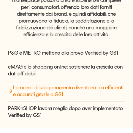
marketplace possono creare esperienze complete
Articoli
Tutti gli studi e le ricerche
per i consumatori, offrendo loro dati forniti
direttamente dai brand, e quindi affidabili, che
Opinioni
promuovono la fiducia, la soddisfazione e la
Dossier
fidelizzazione dei clienti, nonché una maggiore
Il Numero
efficienza e la crescita delle loro attività.
Interviste
Comunicati stampa
P&G e METRO mettono alla prova Verified by GS1
Video
Podcast
eMAG e lo shopping online: sostenere la crescita con
dati affidabili
Eventi e formazione
I processi di sdoganamento diventano più efficienti
Tutti gli appuntamenti
e accurati grazie a GS1
PARKnSHOP lavora meglio dopo aver implementato
Chi siamo
Newsletter
Verified by GS1
Contatti