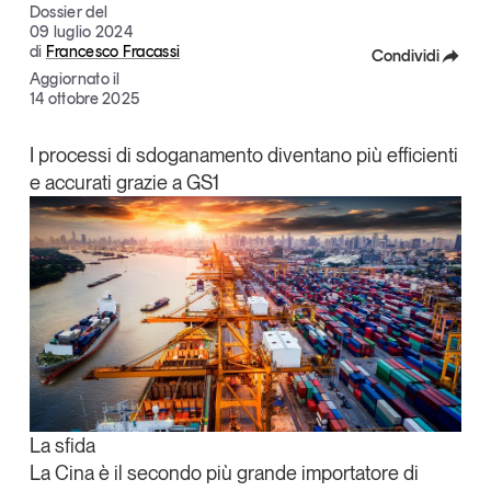
Dossier del
Tendenze Journal
09 luglio 2024
La nostra newsletter nella tua email
di
Francesco Fracassi
Condividi
Aggiornato il
Iscriviti
Facebook
14 ottobre 2025
X
I processi di sdoganamento diventano più efficienti
e accurati grazie a GS1
Linkedin
Copia Link
Un anno di
La sfida
Tendenze
2026
La Cina è il secondo più grande importatore di