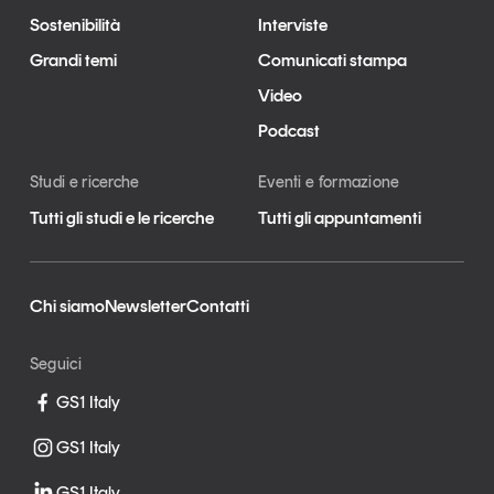
Sostenibilità
Interviste
Grandi temi
Comunicati stampa
Video
Podcast
Studi e ricerche
Eventi e formazione
Tutti gli studi e le ricerche
Tutti gli appuntamenti
Chi siamo
Newsletter
Contatti
Seguici
GS1 Italy
GS1 Italy
GS1 Italy