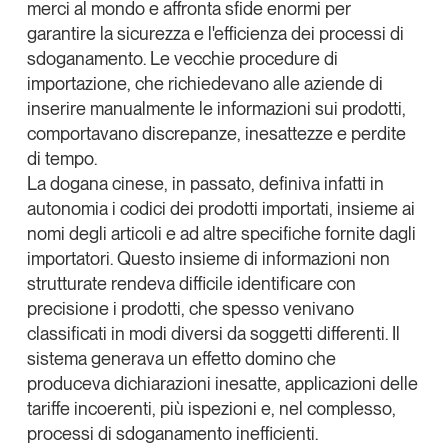
merci al mondo e affronta sfide enormi per
Leggi il magazine
garantire la sicurezza e l'efficienza dei processi di
sdoganamento. Le vecchie procedure di
importazione, che richiedevano alle aziende di
inserire manualmente le informazioni sui prodotti,
comportavano discrepanze, inesattezze e perdite
Tendenze è il magazine di GS1 Italy che racconta in
di tempo.
modo indipendente il cambiamento e le sfide del largo
La dogana cinese, in passato, definiva infatti in
consumo e dell’economia a professionisti e
consumatori
autonomia i codici dei prodotti importati, insieme ai
nomi degli articoli e ad altre specifiche fornite dagli
GS1 Italy
GS1 Italy
GS1 Italy
Tendenze
importatori. Questo insieme di informazioni non
strutturate rendeva difficile identificare con
GS1 Italy
precisione i prodotti, che spesso venivano
classificati in modi diversi da soggetti differenti. Il
sistema generava un effetto domino che
produceva dichiarazioni inesatte, applicazioni delle
tariffe incoerenti, più ispezioni e, nel complesso,
processi di sdoganamento inefficienti.