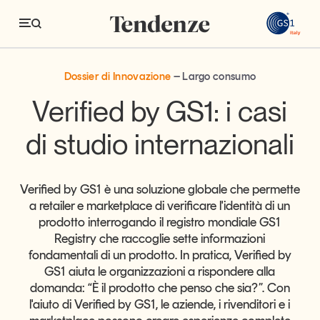
GS
I processi di sdoganamento diventano più eff
I processi di sdoganamento diventano più efficienti e accura
Dossier di Innovazione
Largo consumo
Tendenze
Verified by GS1: i casi
Economia e consumi
di studio internazionali
Innovazione
Logistica
Verified by GS1 è una soluzione globale che permette
a retailer e marketplace di verificare l'identità di un
Retail e brand
prodotto interrogando il registro mondiale GS1
Registry che raccoglie sette informazioni
Sostenibilità
fondamentali di un prodotto. In pratica, Verified by
Grandi temi
GS1 aiuta le organizzazioni a rispondere alla
domanda: “È il prodotto che penso che sia?”. Con
l'aiuto di Verified by GS1, le aziende, i rivenditori e i
Magazine
Studi e ricerche