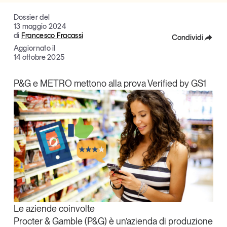
Tendenze Journal
Dossier del
La nostra newsletter nella tua email
13 maggio 2024
di
Francesco Fracassi
Condividi
Iscriviti
Aggiornato il
Facebook
14 ottobre 2025
X
P&G e METRO mettono alla prova Verified by GS1
Linkedin
Copia Link
Un anno di
Le aziende coinvolte
Tendenze
2026
Procter & Gamble
(P&G) è un’azienda di produzione