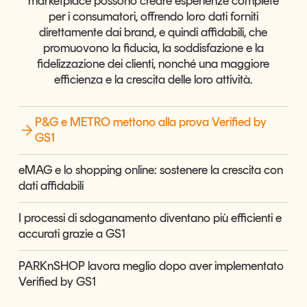
marketplace possono creare esperienze complete
Articoli
Tutti gli studi e le ricerche
per i consumatori, offrendo loro dati forniti
direttamente dai brand, e quindi affidabili, che
Opinioni
promuovono la fiducia, la soddisfazione e la
Dossier
fidelizzazione dei clienti, nonché una maggiore
Il Numero
efficienza e la crescita delle loro attività.
Interviste
Comunicati stampa
P&G e METRO mettono alla prova Verified by
Video
GS1
Podcast
eMAG e lo shopping online: sostenere la crescita con
dati affidabili
Eventi e formazione
Tutti gli appuntamenti
I processi di sdoganamento diventano più efficienti e
accurati grazie a GS1
Chi siamo
Newsletter
PARKnSHOP lavora meglio dopo aver implementato
Contatti
Verified by GS1