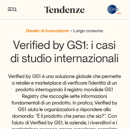
GS
P&G e METRO mettono alla prova Verified b
P&G e METRO mettono alla prova Verified by GS1
Dossier di Innovazione
Largo consumo
Tendenze
Verified by GS1: i casi
Economia e consumi
di studio internazionali
Innovazione
Logistica
Verified by GS1 è una soluzione globale che permette
a retailer e marketplace di verificare l'identità di un
Retail e brand
prodotto interrogando il registro mondiale GS1
Registry che raccoglie sette informazioni
Sostenibilità
fondamentali di un prodotto. In pratica, Verified by
Grandi temi
GS1 aiuta le organizzazioni a rispondere alla
domanda: “È il prodotto che penso che sia?”. Con
l'aiuto di Verified by GS1, le aziende, i rivenditori e i
Magazine
Studi e ricerche