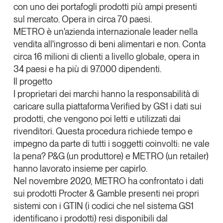
con uno dei portafogli prodotti più ampi presenti
Leggi il magazine
sul mercato. Opera in circa 70 paesi.
METRO
è un'azienda internazionale leader nella
vendita all'ingrosso di beni alimentari e non. Conta
circa 16 milioni di clienti a livello globale, opera in
34 paesi e ha più di 97.000 dipendenti.
Tendenze è il magazine di GS1 Italy che racconta in
Il progetto
modo indipendente il cambiamento e le sfide del largo
consumo e dell’economia a professionisti e
I proprietari dei marchi hanno la responsabilità di
consumatori
caricare sulla piattaforma Verified by GS1 i dati sui
prodotti, che vengono poi letti e utilizzati dai
GS1 Italy
GS1 Italy
GS1 Italy
Tendenze
rivenditori. Questa procedura richiede tempo e
GS1 Italy
impegno da parte di tutti i soggetti coinvolti: ne vale
la pena?
P&G (un produttore) e METRO (un retailer)
hanno lavorato insieme per capirlo
.
Nel novembre 2020, METRO ha confrontato i dati
sui prodotti Procter & Gamble presenti nei propri
sistemi con i GTIN (i codici che nel sistema GS1
identificano i prodotti) resi disponibili dal