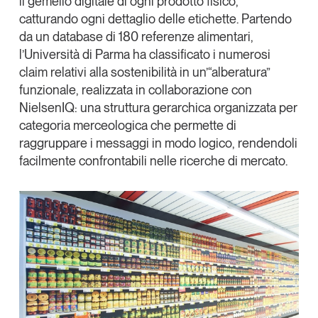
il gemello digitale di ogni prodotto fisico
,
Tendenze Journal
catturando ogni dettaglio delle etichette. Partendo
La nostra newsletter nella tua email
da un database di 180 referenze alimentari,
l’Università di Parma ha classificato i numerosi
Iscriviti
claim relativi alla sostenibilità
in un’“alberatura”
funzionale, realizzata in collaborazione con
NielsenIQ
:
una struttura gerarchica organizzata per
categoria merceologica che permette di
raggruppare i messaggi in modo logico
, rendendoli
facilmente confrontabili nelle ricerche di mercato.
Un anno di
Tendenze
2026