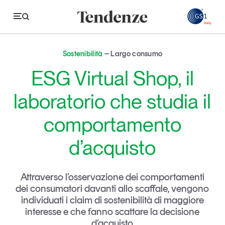
GS
Sostenibilità
Largo consumo
Tendenze
ESG Virtual Shop, il
Economia e consumi
laboratorio che studia il
Innovazione
comportamento
Logistica
d’acquisto
Retail e brand
Sostenibilità
Attraverso l’osservazione dei comportamenti
Grandi temi
dei consumatori davanti allo scaffale, vengono
individuati i claim di sostenibilità di maggiore
interesse e che fanno scattare la decisione
Magazine
Studi e ricerche
d’acquisto