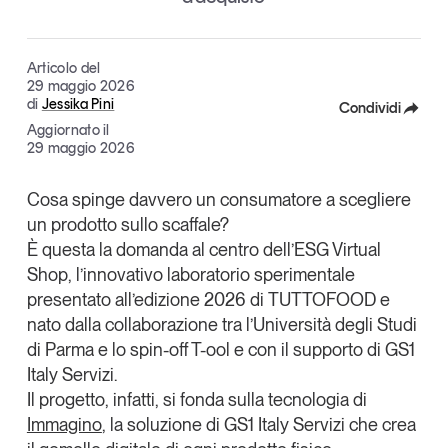
Articoli
Tutti gli studi e le ricerche
Opinioni
Articolo del
Dossier
29 maggio 2026
di
Jessika Pini
Il Numero
Condividi
Aggiornato il
Interviste
Facebook
29 maggio 2026
Comunicati stampa
X
Video
Cosa spinge davvero un consumatore a scegliere
Podcast
un prodotto sullo scaffale?
Linkedin
È questa la domanda al centro dell’
ESG Virtual
Copia Link
Shop
, l’innovativo laboratorio sperimentale
Eventi e formazione
presentato all’edizione 2026 di
TUTTOFOOD
e
Tutti gli appuntamenti
nato dalla collaborazione tra l’
Università degli Studi
di Parma
e lo
spin-off T-ool
e con il supporto di
GS1
Italy Servizi
.
Chi siamo
Newsletter
Il progetto, infatti, si fonda sulla tecnologia di
Contatti
Immagino
, la soluzione di GS1 Italy Servizi che
crea