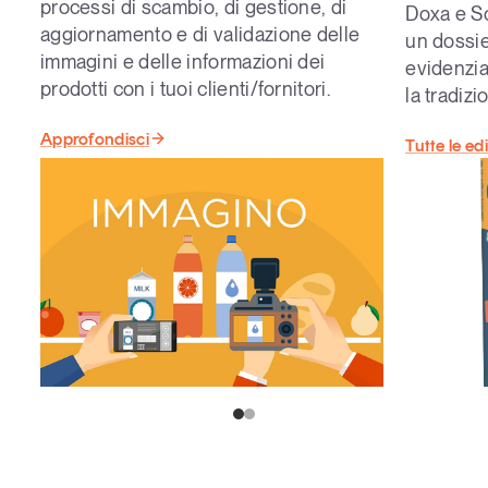
processi di
scambio, di gestione, di
Doxa e S
aggiornamento e di validazione delle
un dossie
immagini e delle informazioni dei
evidenzia
prodotti con i tuoi clienti/fornitori
.
la tradizi
Approfondisci
Tutte le ed