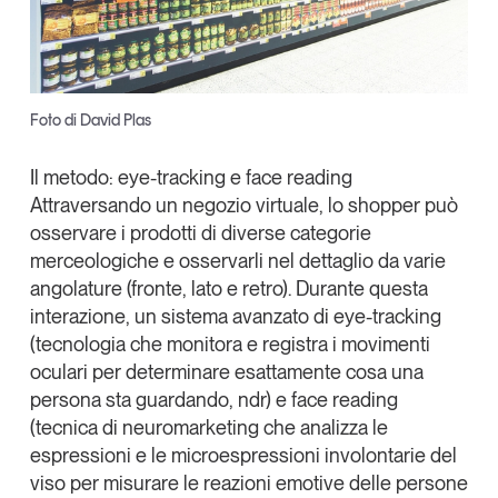
Leggi il magazine
Foto di David Plas
Tendenze è il magazine di GS1 Italy che racconta in
Il metodo: eye-tracking e face reading
modo indipendente il cambiamento e le sfide del largo
Attraversando un negozio virtuale, lo shopper può
consumo e dell’economia a professionisti e
consumatori
osservare i prodotti di diverse categorie
merceologiche e osservarli nel dettaglio da varie
GS1 Italy
GS1 Italy
GS1 Italy
Tendenze
angolature (fronte, lato e retro). Durante questa
interazione, un
sistema avanzato di eye-tracking
GS1 Italy
(tecnologia che monitora e registra i movimenti
oculari per determinare esattamente cosa una
persona sta guardando, ndr)
e face reading
(tecnica di neuromarketing che analizza le
espressioni e le microespressioni involontarie del
viso per misurare le reazioni emotive delle persone