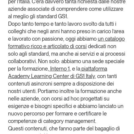
per l’Italia. C’era davvero tanta richiesta dalle nostre
Leggi il magazine
aziende associate di comprendere come utilizzare
al meglio gli standard GS1.
Dopo tanto tempo e tanto lavoro svolto da tutti i
colleghi che negli anni hanno preso in carico l’area
e lavorato con passione, oggi abbiamo
un catalogo
Tendenze è il magazine di GS1 Italy che racconta in
formativo ricco e articolato di corsi
dedicati non
modo indipendente il cambiamento e le sfide del largo
solo agli standard, ma anche ai servizi e ai processi
consumo e dell’economia a professionisti e
collaborativi. Non solo: abbiamo una
sede speciale
consumatori
per la formazione,
Interno 1
, e la
piattaforma
Academy Learning Center
di GS1 Italy
, con tanti
GS1 Italy
GS1 Italy
GS1 Italy
Tendenze
contenuti asincroni sempre a disposizione dei
GS1 Italy
nostri utenti. Portiamo inoltre la formazione anche
nelle aziende, con corsi ad hoc progettati su
esigenze e bisogni specifici e abbiamo lanciato un
nuovo percorso per formare e certificare le
competenze di category management.
Questi contenuti, che fanno parte del bagaglio di