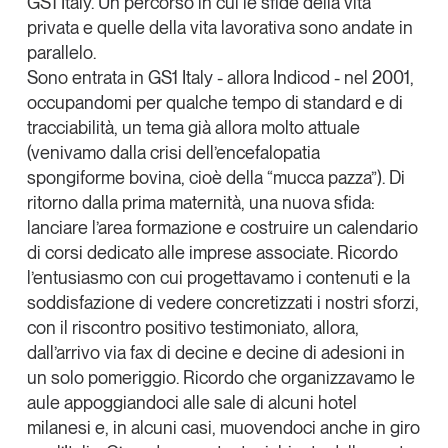
GS1 Italy
. Un percorso in cui le sfide della vita
Tendenze Journal
privata e quelle della vita lavorativa sono andate in
La nostra newsletter nella tua email
parallelo.
Sono entrata in GS1 Italy - allora Indicod - nel 2001,
Iscriviti
occupandomi per qualche tempo di standard e di
tracciabilità, un tema già allora molto attuale
(venivamo dalla crisi dell’encefalopatia
spongiforme bovina, cioè della “mucca pazza”). Di
ritorno dalla prima maternità, una nuova sfida:
lanciare l’area formazione e costruire un calendario
di corsi dedicato alle imprese associate
. Ricordo
l’entusiasmo con cui progettavamo i contenuti e la
soddisfazione di vedere concretizzati i nostri sforzi,
con il riscontro positivo testimoniato, allora,
dall’arrivo via fax di decine e decine di adesioni in
un solo pomeriggio. Ricordo che organizzavamo le
Un anno di
aule appoggiandoci alle sale di alcuni hotel
Tendenze
2026
milanesi e, in alcuni casi, muovendoci anche in giro