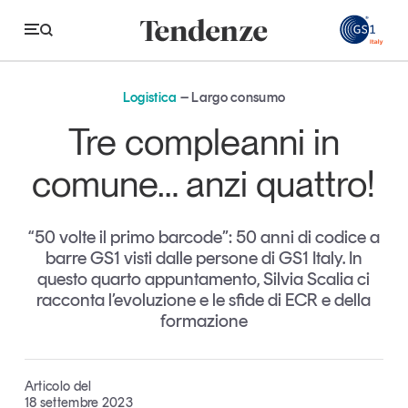
GS
Logistica
Largo consumo
Tendenze
Tre compleanni in
Economia e consumi
comune… anzi quattro!
Innovazione
“50 volte il primo barcode”: 50 anni di codice a
Logistica
barre GS1 visti dalle persone di GS1 Italy. In
Retail e brand
questo quarto appuntamento, Silvia Scalia ci
racconta l’evoluzione e le sfide di ECR e della
Sostenibilità
formazione
Grandi temi
Articolo del
Magazine
Studi e ricerche
18 settembre 2023