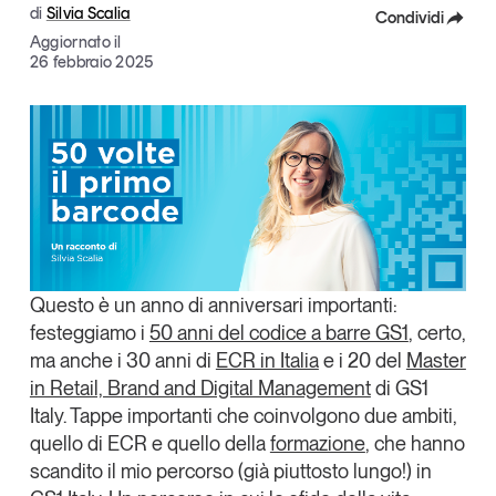
di
Silvia Scalia
Condividi
Articoli
Tutti gli studi e le ricerche
Aggiornato il
Opinioni
Facebook
26 febbraio 2025
Dossier
X
Il Numero
Linkedin
Interviste
Comunicati stampa
Copia Link
Video
Podcast
Questo è un anno di anniversari importanti:
Eventi e formazione
festeggiamo i
50 anni del codice a barre GS1
, certo,
Tutti gli appuntamenti
ma anche i
30 anni di
ECR in Italia
e i
20 del
Master
in Retail, Brand and Digital Management
di GS1
Italy
. Tappe importanti che coinvolgono
due ambiti,
Chi siamo
Newsletter
quello di ECR e quello della
formazione
, che hanno
Contatti
scandito il mio percorso (già piuttosto lungo!) in