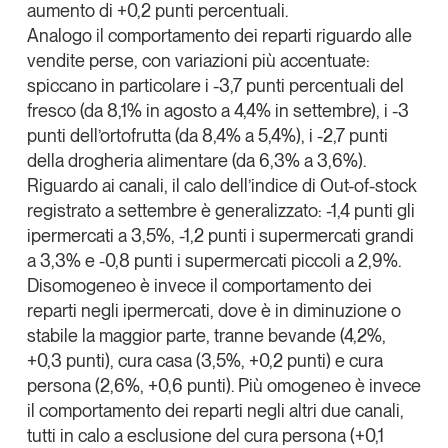
aumento di +0,2 punti percentuali.
Tendenze Journal
Analogo il comportamento dei reparti riguardo alle
La nostra newsletter nella tua email
vendite perse, con variazioni più accentuate:
Iscriviti
spiccano in particolare i -3,7 punti percentuali del
fresco (da 8,1% in agosto a 4,4% in settembre), i -3
punti dell’ortofrutta (da 8,4% a 5,4%), i -2,7 punti
della drogheria alimentare (da 6,3% a 3,6%).
Riguardo ai
canali
, il calo dell’indice di Out-of-stock
registrato a settembre è generalizzato: -1,4 punti gli
ipermercati a 3,5%, -1,2 punti i supermercati grandi
a 3,3% e -0,8 punti i supermercati piccoli a 2,9%.
Disomogeneo è invece il comportamento dei
reparti negli ipermercati, dove è in diminuzione o
stabile la maggior parte, tranne bevande (4,2%,
+0,3 punti), cura casa (3,5%, +0,2 punti) e cura
persona (2,6%, +0,6 punti). Più omogeneo è invece
Un anno di
il comportamento dei reparti negli altri due canali,
Tendenze
2026
tutti in calo a esclusione del cura persona (+0,1