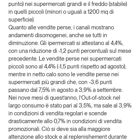
punto) nei supermercati grandi e il freddo (stabile)
Leggi il magazine
in quelli piccoli (minori o uguali a 1200 mq di
superficie).
Quanto alle vendite perse, i canali mostrano
andamenti disomogenei, anche se tutti in
diminuzione. Gli ipermercati si attestano al 4,4%,
Tendenze è il magazine di GS1 Italy che racconta in
con una riduzione di -1,2 punti percentuali sul mese
modo indipendente il cambiamento e le sfide del largo
consumo e dell’economia a professionisti e
precedente. Le vendite perse nei supermercati
consumatori
piccoli sono al 4,4% (-1,5 punti rispetto ad agosto),
mentre in netto calo sono le vendite perse nei
GS1 Italy
GS1 Italy
GS1 Italy
Tendenze
supermercati più grandi che, con -3,6 punti
GS1 Italy
passano dal 7,5% in agosto a 3,9% a settembre.
Nei nove mesi di quest’anno, l’Out-of-stock nel
largo consumo è stato pari al 3,5%, ma sale al 3,9%
in condizioni di vendita regolari e scende
drasticamente allo 0,7% in condizioni di vendita
promozionali. Ciò si deve sia alla maggiore
attenzione allo stock e al replenishement durante