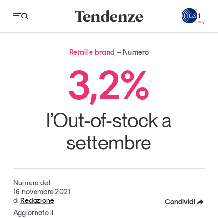
GS
Retail e brand
Numero
Tendenze
3,2%
Economia e consumi
Innovazione
l’Out-of-stock a
Logistica
settembre
Retail e brand
Sostenibilità
Grandi temi
Numero del
16 novembre 2021
di
Redazione
Condividi
Aggiornato il
Magazine
Studi e ricerche