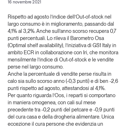
Facebook
16 novembre 2021
Articoli
Tutti gli studi e le ricerche
X
Opinioni
Rispetto ad agosto l’indice dell’
Out-of-stock nel
Dossier
largo consumo è in miglioramento
, passando dal
Linkedin
Il Numero
4,1% al
3,2%
. Anche sull’anno scorso recupera 0,7
Copia Link
punti percentuali. Lo rileva il Barometro
Osa
Interviste
(Optimal shelf availability)
, l’iniziativa di
GS1 Italy
in
Comunicati stampa
ambito ECR
in collaborazione con
Iri
, che monitora
Video
mensilmente l’indice di Out-of-stock e le vendite
Podcast
perse nel largo consumo.
Anche la percentuale di vendite perse risulta in
Eventi e formazione
calo sia sullo scorso anno (-0,3 punti) e di ben -2,6
punti rispetto ad agosto, attestandosi al 4,1%.
Tutti gli appuntamenti
Per quanto riguarda l’Oos, i reparti si comportano
in maniera omogenea, con cali sul mese
Chi siamo
Newsletter
precedente tra -0,2 punti del petcare e -0,9 punti
Contatti
del cura casa e della drogheria alimentare. Unica
eccezione il cura persone che evidenzia un