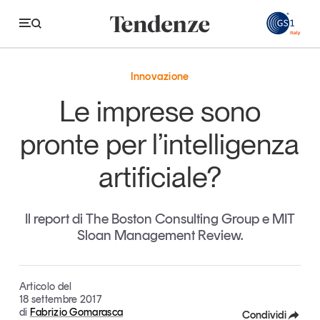
GS
Innovazione
Tendenze
Le imprese sono
Economia e consumi
pronte per l’intelligenza
Innovazione
artificiale?
Logistica
Retail e brand
Il report di The Boston Consulting Group e MIT
Sloan Management Review.
Sostenibilità
Grandi temi
Articolo del
18 settembre 2017
di
Fabrizio Gomarasca
Magazine
Studi e ricerche
Condividi