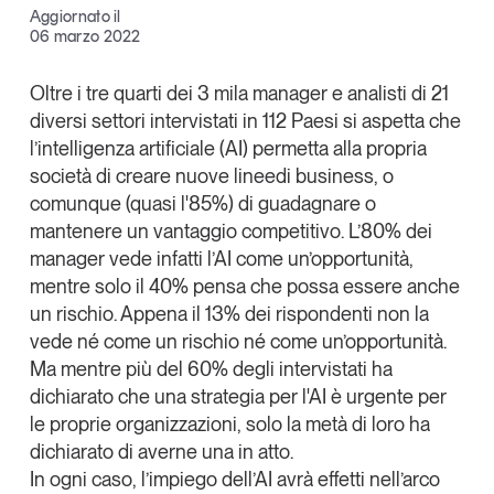
Aggiornato il
Articoli
Tutti gli studi e le ricerche
Facebook
06 marzo 2022
Opinioni
X
Dossier
Oltre i tre quarti dei 3 mila manager e analisti di 21
Il Numero
diversi settori intervistati in 112 Paesi si aspetta che
Linkedin
l’intelligenza artif
iciale
(
A
I
) permetta alla propria
Interviste
Copia Link
societ
à
d
i creare nuov
e li
n
ee
d
i business
, o
Comunicati stampa
comunque (quasi l'85%) di guadagnare o
Video
mantenere un vantaggio competitivo. L’80% dei
Podcast
manager vede infatti l’AI come un’opportunità,
mentre solo il 40% pensa che possa essere anche
Eventi e formazione
un rischio. Appena il 13% dei rispondenti non la
vede né come un rischio né come un’opportunità.
Tutti gli appuntamenti
Ma mentre più del 60% degli intervistati ha
dichiarato che una strategia per l'AI è urgente per
Chi siamo
Newsletter
le proprie organizzazioni, solo la metà di loro ha
Contatti
dichiarato di averne una in atto.
In ogni caso, l’impiego dell’AI avrà effetti nell’arco