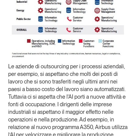
Leggi il magazine
Tendenze è il magazine di GS1 Italy che racconta in
modo indipendente il cambiamento e le sfide del largo
consumo e dell’economia a professionisti e
consumatori
Le aziende di
outsourcing
per i processi aziendali,
per esempio, si aspettano che molti dei posti di
GS1 Italy
GS1 Italy
GS1 Italy
Tendenze
lavoro che si sono trasferiti negli ultimi anni nei
GS1 Italy
paesi a basso costo del lavoro siano automatizzati.
Tuttavia ci si aspetta che l'AI porti a nuove attività e
fonti di occupazione. I dirigenti delle imprese
industriali si aspettano il maggior effetto nelle
operazioni e nella produzione. Ad esempio, in
relazione al nuovo programma
A350, Airbus
utilizza
l’AI per velocizzare e migliorare la produzione.