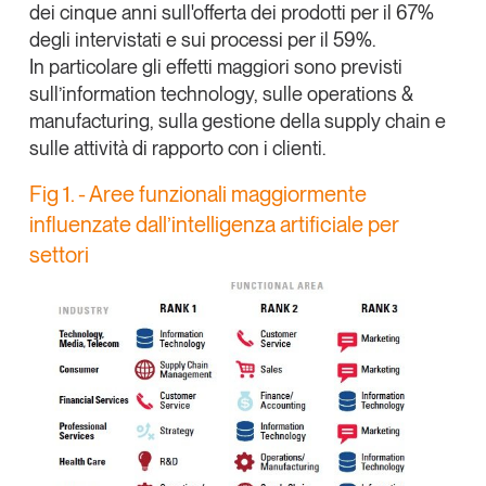
dei cinque anni sull'offerta dei prodotti per il 67%
Tendenze Journal
degli intervistati e sui processi per il 59%.
La nostra newsletter nella tua email
In particolare gli effetti maggiori sono previsti
Iscriviti
sull’
information technology
,
sulle operations &
manufacturing
, sulla gestione della
supply ch
ain
e
sulle attività di rapporto con i clienti.
Fig 1. - Aree funzionali maggiormente
influenzate dall’intelligenza artificiale per
settori
Un anno di
Tendenze
2026