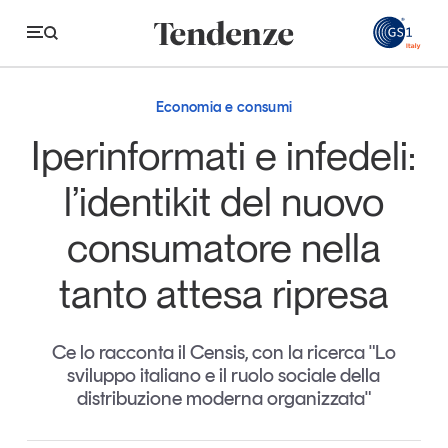
GS
Economia e consumi
Tendenze
Iperinformati e infedeli:
Economia e consumi
l’identikit del nuovo
Innovazione
consumatore nella
Logistica
tanto attesa ripresa
Retail e brand
Sostenibilità
Ce lo racconta il Censis, con la ricerca "Lo
Grandi temi
sviluppo italiano e il ruolo sociale della
distribuzione moderna organizzata"
Magazine
Studi e ricerche