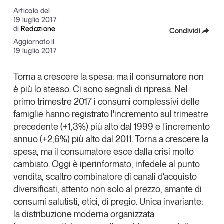
Articoli
Tutti gli studi e le ricerche
Articolo del
19 luglio 2017
Opinioni
di
Redazione
Condividi
Dossier
Aggiornato il
Facebook
19 luglio 2017
Il Numero
Interviste
X
Torna a crescere la spesa
: ma il consumatore non
Comunicati stampa
è più lo stesso. Ci sono segnali di ripresa. Nel
Linkedin
Video
primo trimestre 2017 i consumi complessivi delle
Copia Link
Podcast
famiglie hanno registrato l'incremento sul trimestre
precedente (+1,3%) più alto dal 1999 e l'incremento
annuo (+2,6%) più alto dal 2011. Torna a crescere la
Eventi e formazione
spesa, ma il consumatore esce dalla crisi molto
Tutti gli appuntamenti
cambiato. Oggi è
iperinformato, infedele al punto
vendita, scaltro combinatore di canali d'acquisto
Chi siamo
Newsletter
diversificati, attento non solo al prezzo, amante di
consumi salutisti, etici, di pregio. Unica invariante:
Contatti
la distribuzione moderna organizzata