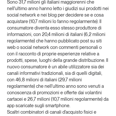
Sono 31,7 milioni gli italiani maggiorenni che
Leggi il magazine
nell'ultimo anno hanno letto i
giudizi sui prodotti nei
social network e nei blog per decidere se e cosa
acquistare
(10,7 milioni lo fanno regolarmente). Il
consumatore diventa esso stesso produttore di
informazioni, con 20,4 milioni di italiani (6,2 milioni
Tendenze è il magazine di GS1 Italy che racconta in
regolarmente) che hanno pubblicato post su siti
modo indipendente il cambiamento e le sfide del largo
web o social network con commenti personali o
consumo e dell’economia a professionisti e
con il racconto di proprie esperienze relative a
consumatori
prodotti, spese, luoghi della grande distribuzione. Il
nuovo consumatore è un abile utilizzatore sia dei
GS1 Italy
GS1 Italy
GS1 Italy
Tendenze
canali informativi tradizionali, sia di quelli digitali,
GS1 Italy
con 46,8 milioni di italiani (29,7 milioni
regolarmente) che nell'ultimo anno sono venuti a
conoscenza di promozioni e offerte dai volantini
cartacei e 26,7 milioni (10,7 milioni regolarmente) da
app scaricate sugli smartphone.
Scaltri combinatori di canali d'acquisto fisici e