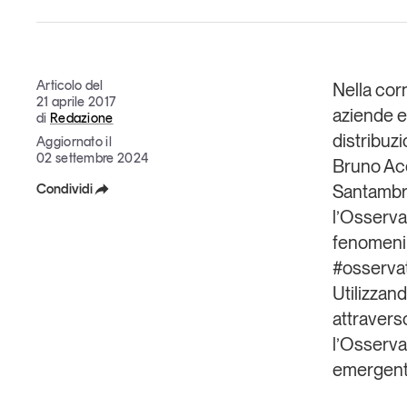
Grandi temi
Articolo del
Nella cor
21 aprile 2017
aziende e
di
Redazione
distribuzi
Aggiornato il
02 settembre 2024
Tendenze è il magazine di GS1 Italy che racconta in 
Bruno Ac
indipendente il cambiamento e le sfide del largo con
Condividi
Santambr
dell’economia a professionisti e consumatori
l’
Osserva
Facebook
fenomeni 
GS1 Italy
GS1 Italy
GS1 Italy
Tendenze
GS1 
X
#osserva
Utilizzand
Linkedin
attraverso
Copia Link
l’Osserva
emergenti