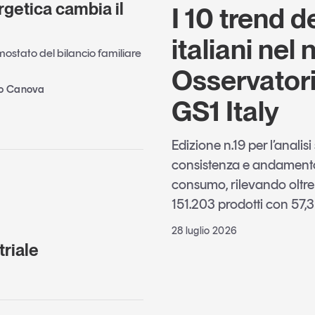
rgetica cambia il
I 10 trend d
italiani nel
rmostato del bilancio familiare
Osservator
no Canova
GS1 Italy
Edizione n.19 per l’analis
consistenza e andamento 
consumo, rilevando oltre
151.203 prodotti con 57,3 
28 luglio 2026
riale