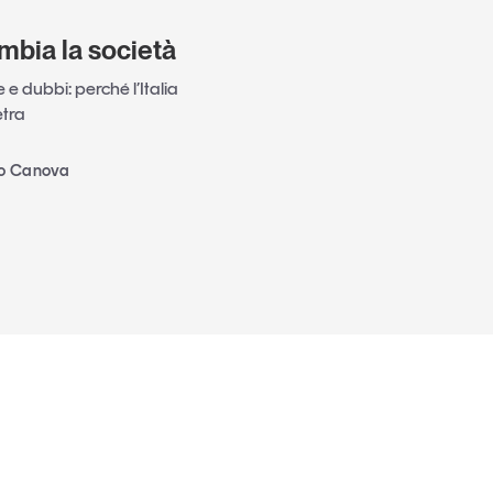
mbia la società
e dubbi: perché l’Italia
etra
no Canova