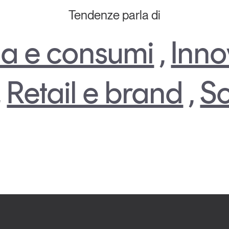
Tendenze parla di
a e consumi
,
Inno
,
Retail e brand
,
So