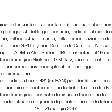
Eventi e formazione
Tutti gli
appuntamenti
nice de
Linkontro
- l’appuntamento annuale che riunis
 i protagonisti del largo consumo, dedicato al mondo 
one, dell’industria di marca, della comunicazione e dei 
Chi siamo
Newsletter
modo
eto
– ceo
GS1 Italy
, con
Romolo de Camillis
–
Nielsen
Contatti
sumo e
ogio
–
ADM
e
Aldo Sutter
–
IBC
presentano, il
19 ma
torio Immagino Nielsen – GS1
Italy
, uno studio che m
di consumo nuovi e inesplorati fino ad oggi.
Italy
torioimmagino
o il codice a barre GS1 (ex EAN) per identificare i prod
 l’incrocio delle informazioni di etichetta con i dati Ni
torio Immagino con­sente di misurare fenomeni di c
 e iden­tificare i segmenti di popolazione che li deter
18 – 21 maggio 2017