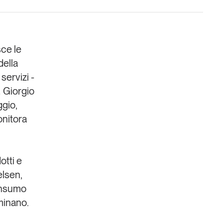
ce le
della
servizi -
Un anno di
,
Giorgio
Tendenze
2026
ggio
,
onitora
Leggi il magazine
otti e
elsen,
onsumo
minano.