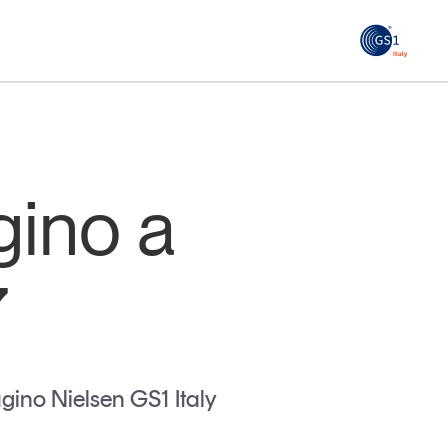
GS1
ità
Tendenze Journal
 le
La nostra newsletter nella tua email
gino a
Iscriviti
7
gino Nielsen GS1 Italy