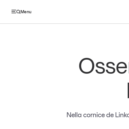
Menu
Ec
Osser
Economia e consumi
Innovazione
Logistica
Retail e brand
Nella cornice de Link
Sostenibilità