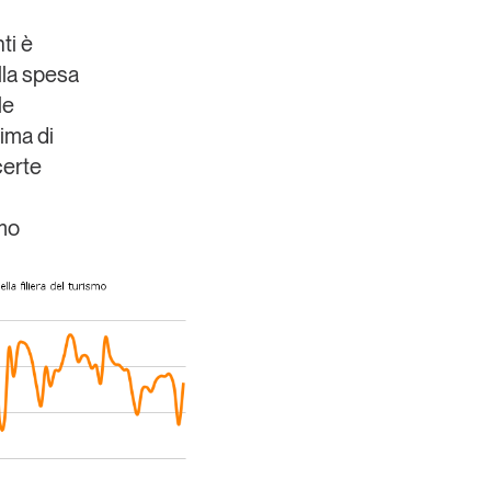
ti è
lla spesa
le
ima di
certe
umo