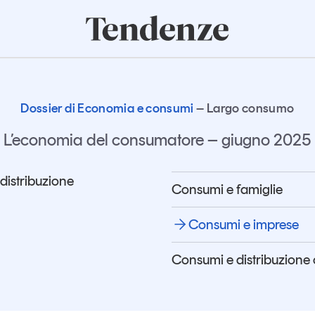
onomia e consumi
Innovazione
Logistica
Retail e brand
Sostenibil
Tendenze
Magazine
Studi e ricerche
Dossier di Economia e consumi
Largo consumo
Articoli
Tutti gli studi e
L’economia del consumatore – giugno 2025
ricerche
Opinioni
Dossier
 distribuzione
Consumi e famiglie
Il Numero
Interviste
Consumi e imprese
Comunicati stampa
Video
Consumi e distribuzione
Podcast