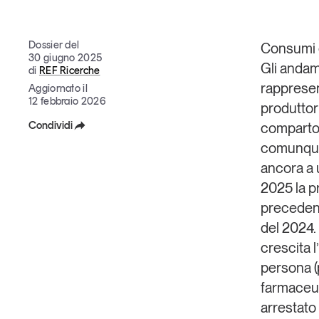
Grandi temi
Dossier del
Consumi 
30 giugno 2025
Gli andam
di
REF Ricerche
rappresent
Aggiornato il
12 febbraio 2026
produttor
Condividi
comparto 
Tendenze è il magazine di GS1 Italy che racconta in 
indipendente il cambiamento e le sfide del largo con
comunque 
Facebook
dell’economia a professionisti e consumatori
ancora a 
X
2025 la p
GS1 Italy
GS1 Italy
GS1 Italy
Tendenze
GS1 
precedenti
Linkedin
del 2024. 
Copia Link
crescita l
persona (
farmaceut
arrestato 