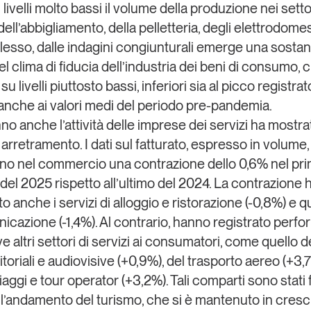
livelli molto bassi il volume della produzione nei setto
 dell’abbigliamento, della pelletteria, degli elettrodomes
esso, dalle indagini congiunturali emerge una sostan
del clima di fiducia dell’industria dei beni di consumo, c
u livelli piuttosto bassi, inferiori sia al picco registrat
anche ai valori medi del periodo pre-pandemia.
nno anche l’attività delle
imprese dei servizi
ha mostrat
 arretramento. I dati sul fatturato, espresso in volume,
no nel commercio una contrazione dello 0,6% nel pr
 del 2025 rispetto all’ultimo del 2024. La contrazione 
o anche i servizi di alloggio e ristorazione (-0,8%) e qu
icazione (-1,4%). Al contrario, hanno registrato perf
ve altri settori di servizi ai consumatori, come quello d
ditoriali e audiovisive (+0,9%), del trasporto aereo (+3,
aggi e tour operator (+3,2%). Tali comparti sono stati f
l’andamento del turismo, che si è mantenuto in cresci