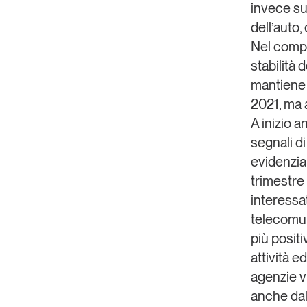
invece su 
dell’auto,
Nel compl
stabilità 
mantiene s
2021, ma 
A inizio a
segnali di
evidenzia
trimestre
interessat
telecomun
più positi
attività e
agenzie vi
anche dal