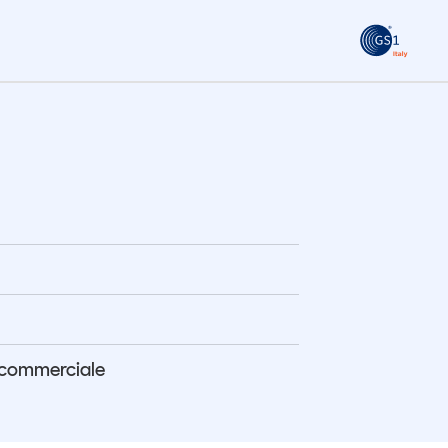
GS1
Consumi e imprese
ità
Tendenze Journal
 le
La nostra newsletter nella tua email
Iscriviti
 commerciale