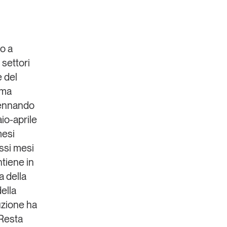
o a
i
settori
e del
Un anno di
 ma
Tendenze
2026
cennando
io-aprile
Leggi il magazine
mesi
essi mesi
ntiene in
a della
ella
uzione ha
 Resta