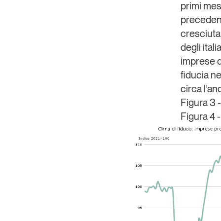
primi mesi
precedenti
cresciuta
degli ital
imprese d
fiducia n
circa l’an
Figura 3 -
Figura 4 -