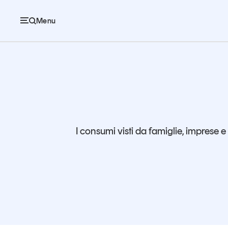
Menu
Consumi e imprese
Ec
Economia e consumi
I consumi visti da famiglie, imprese e
Innovazione
Logistica
Retail e brand
Sostenibilità