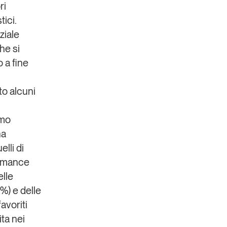
ri
tici.
ziale
he si
o a fine
o alcuni
imo
ha
elli di
ormance
elle
7%) e delle
avoriti
ta nei