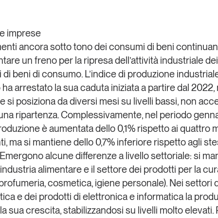
Eventi e formazione
Tutti gli
e imprese
appuntamenti
enti ancora sotto tono dei consumi di beni continuan
are un freno per la ripresa dell’attività industriale de
i di beni di consumo
. L’indice di produzione industrial
Chi siamo
Newsletter
ha arrestato la sua caduta iniziata a partire dal 2022,
modo
Contatti
sumo e
si posiziona da diversi mesi su livelli bassi, non ac
una ripartenza. Complessivamente, nel periodo genna
roduzione è aumentata dello 0,1% rispetto ai quattro 
Italy
, ma si mantiene dello 0,7% inferiore rispetto agli st
Emergono alcune differenze a livello settoriale: si ma
’industria alimentare e il settore dei prodotti per la cur
profumeria, cosmetica, igiene personale). Nei settori d
ica e dei prodotti di elettronica e informatica la prod
la sua crescita, stabilizzandosi su livelli molto elevati.