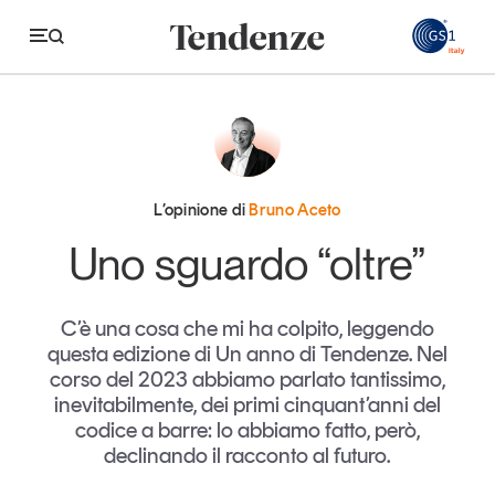
GS
Tendenze
Economia e consumi
L’opinione di
Bruno Aceto
Innovazione
Uno sguardo “oltre”
Logistica
C’è una cosa che mi ha colpito, leggendo
Retail e brand
questa edizione di Un anno di Tendenze. Nel
Sostenibilità
corso del 2023 abbiamo parlato tantissimo,
inevitabilmente, dei primi cinquant’anni del
Grandi temi
codice a barre: lo abbiamo fatto, però,
declinando il racconto al futuro.
Magazine
Studi e ricerche