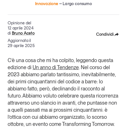
Innovazione
Largo consumo
Articoli
Tutti gli studi e le ricerche
Opinioni
Dossier
Opinione del
12 aprile 2024
Il Numero
di
Bruno Aceto
Condividi
Interviste
Aggiornata il
Facebook
29 aprile 2025
Comunicati stampa
Video
X
C’è una cosa che mi ha colpito, leggendo questa
Podcast
edizione di
Un anno di Tendenze
. Nel corso del
Linkedin
2023 abbiamo parlato tantissimo, inevitabilmente,
Copia Link
Eventi e formazione
dei primi cinquant’anni del codice a barre: lo
abbiamo fatto, però, declinando il racconto al
Tutti gli appuntamenti
futuro. Abbiamo voluto celebrare questa ricorrenza
attraverso uno slancio in avanti, che puntasse non
Chi siamo
Newsletter
a quelli passati ma ai prossimi cinquant’anni: è
Contatti
l’ottica con cui abbiamo organizzato, lo scorso
ottobre, un evento come Transforming Tomorrow.