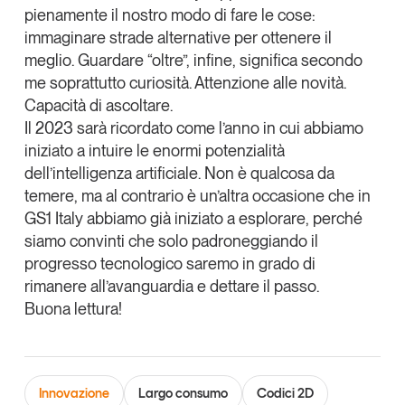
pienamente il nostro modo di fare le cose:
Leggi il magazine
immaginare strade alternative per ottenere il
meglio. Guardare “oltre”, infine, significa secondo
me soprattutto curiosità. Attenzione alle novità.
Capacità di ascoltare.
Il 2023 sarà ricordato come l’anno in cui abbiamo
Tendenze è il magazine di GS1 Italy che racconta in
iniziato a intuire le enormi potenzialità
modo indipendente il cambiamento e le sfide del largo
consumo e dell’economia a professionisti e
dell’intelligenza artificiale. Non è qualcosa da
consumatori
temere, ma al contrario è un’altra occasione che in
GS1 Italy abbiamo già iniziato a esplorare, perché
GS1 Italy
GS1 Italy
GS1 Italy
Tendenze
siamo convinti che solo padroneggiando il
GS1 Italy
progresso tecnologico saremo in grado di
rimanere all’avanguardia e dettare il passo.
Buona lettura!
Innovazione
Largo consumo
Codici 2D