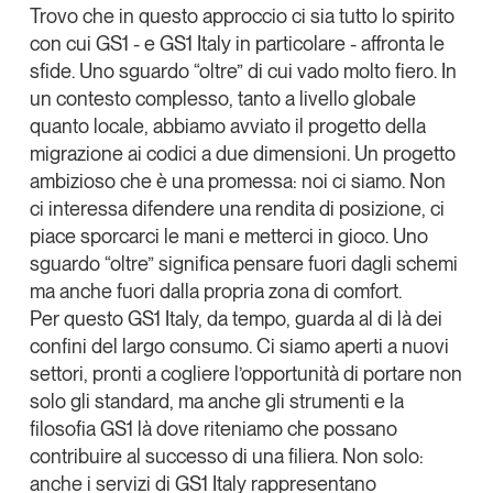
Trovo che in questo approccio ci sia tutto lo spirito
Tendenze Journal
con cui GS1 - e GS1 Italy in particolare - affronta le
La nostra newsletter nella tua email
sfide. Uno sguardo “oltre” di cui vado molto fiero. In
Iscriviti
un contesto complesso, tanto a livello globale
quanto locale, abbiamo avviato il progetto della
migrazione ai codici a due dimensioni. Un progetto
ambizioso che è una promessa: noi ci siamo. Non
ci interessa difendere una rendita di posizione, ci
piace sporcarci le mani e metterci in gioco. Uno
sguardo “oltre” significa pensare fuori dagli schemi
ma anche fuori dalla propria zona di comfort.
Per questo GS1 Italy, da tempo, guarda al di là dei
confini del largo consumo. Ci siamo aperti a nuovi
settori, pronti a cogliere l’opportunità di portare non
solo gli standard, ma anche gli strumenti e la
filosofia GS1 là dove riteniamo che possano
Un anno di
contribuire al successo di una filiera. Non solo:
Tendenze
2026
anche i servizi di GS1 Italy rappresentano