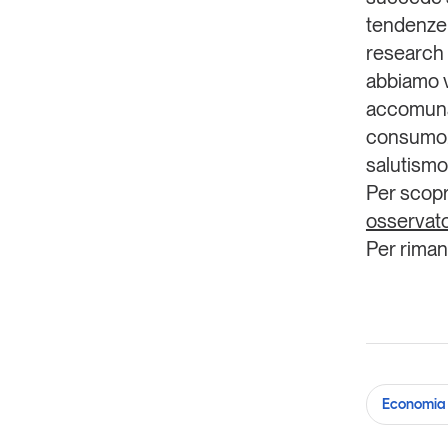
tendenze 
research 
abbiamo v
accomunan
consumo
salutismo,
Per scopr
osservato
Per riman
Economia 