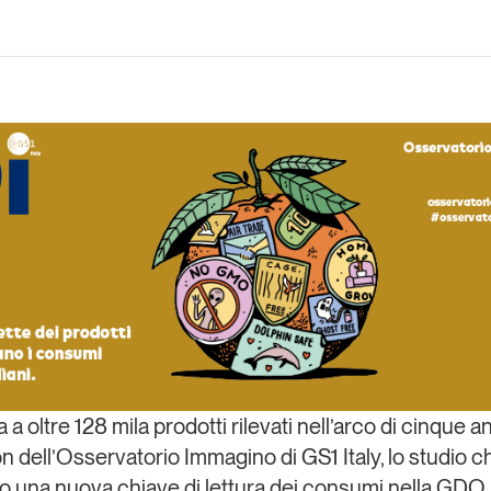
Eventi e formazione
Tutti gli
appuntamenti
Chi siamo
Newsletter
modo
Contatti
sumo e
Italy
 a oltre 128 mila prodotti rilevati nell’arco di cinque an
n dell’
Osservatorio Immagino di GS1 Italy
, lo studio 
to una
nuova chiave di lettura dei consumi nella GDO
,