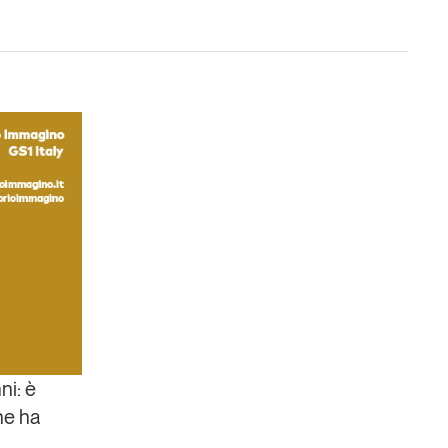
Un anno di
Tendenze
2026
Leggi il magazine
ni: è
che ha