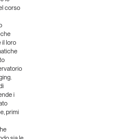
el corso
o
, che
il loro
matiche
to
servatorio
aging
.
di
ende i
ato
, primi
che
ndo sia le