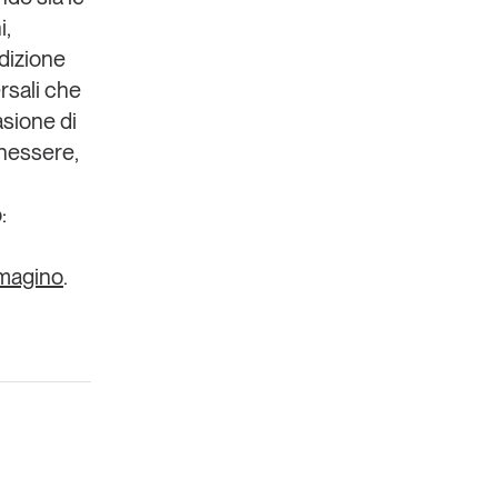
,
edizione
ersali che
sione di
enessere,
:
magino
.