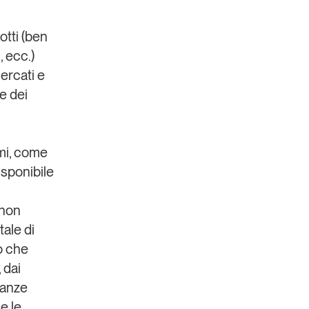
otti (ben
, ecc.)
ercati e
e dei
umi, come
isponibile
 non
tale di
o
che
, dai
ranze
e le