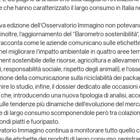
 che hanno caratterizzato il largo consumo in Italia n
va edizione dell’Osservatorio Immagino non potevan
inoltre, l’aggiornamento del
“Barometro sostenibilità”
racconta come le aziende comunicano sulle etichette 
el migliorare l’impatto ambientale in quattro aree te
nt sostenibile delle risorse, agricoltura e allevamen
i, responsabilità sociale, rispetto degli animali), e l’os
uzione della comunicazione sulla
riciclabilità dei pack
re lo studio, infine, il
dossier dedicato alle occasioni 
che, introducendo una nuova tipologia di analisi, acc
i sulle tendenze più dinamiche dell’evoluzione del merc
e di largo consumo scomponendole però tra colazione
condi piatti e fuoripasto.
atorio Immagino continua a monitorare tutto quello 
ulle etichette dei prodotti di largo consumo, registra