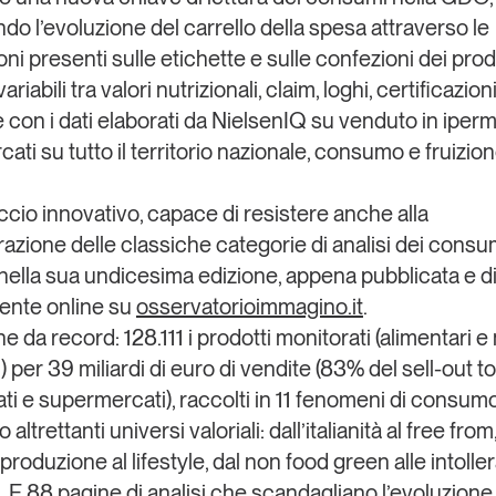
do l’evoluzione del carrello della spesa attraverso le
ni presenti sulle etichette e sulle confezioni dei prod
ariabili tra valori nutrizionali, claim, loghi, certificazioni
 con i dati elaborati da
NielsenIQ
su venduto in iperm
ti su tutto il territorio nazionale, consumo e fruizion
cio innovativo, capace di resistere anche alla
razione delle classiche categorie di analisi dei cons
nella sua
undicesima edizione
, appena pubblicata e
d
ente online
su
osservatorioimmagino.it
.
ne da record:
128.111 i prodotti monitorati
(alimentari e
i) per
39 miliardi di euro di vendite (83% del sell-out to
ti e supermercati)
, raccolti in
11 fenomeni di consum
altrettanti universi valoriali: dall’italianità al free from
produzione al lifestyle, dal non food green alle intolle
. E
88 pagine
di analisi che scandagliano l’evoluzione 