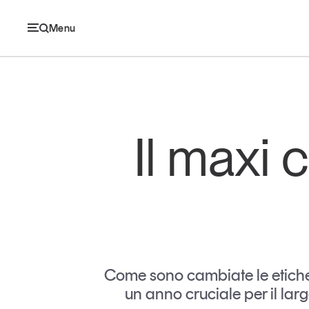
Menu
Ec
Il maxi 
Economia e consumi
Innovazione
Logistica
Retail e brand
Come sono cambiate le etichett
un anno cruciale per il la
Sostenibilità