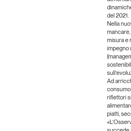
dinamiche
del 2021.
Nella nuo
mancare, 
misura e 
impegno n
(manageme
sostenibil
sull’evol
Ad arricchi
consumo
riflettor
alimentar
piatti, se
«L’Osserv
succede s