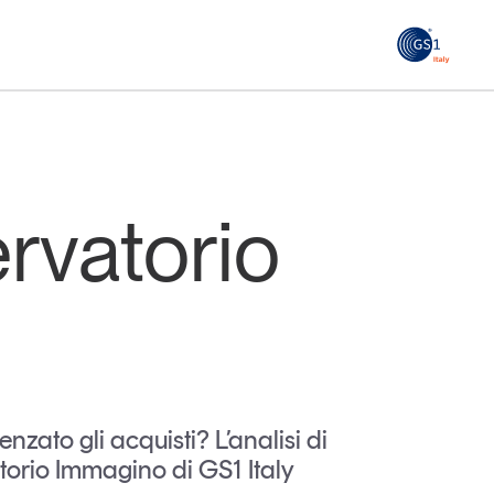
GS1
ità
Tendenze Journal
 le
La nostra newsletter nella tua email
ervatorio
Iscriviti
zato gli acquisti? L’analisi di
torio Immagino di GS1 Italy