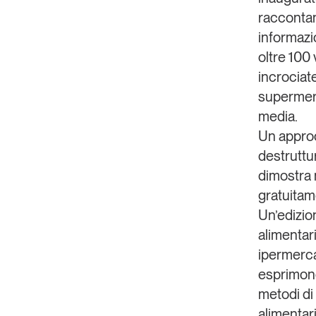
raccontan
informazio
oltre 100 v
incrociate
supermerca
media.
Un approc
destruttu
dimostra 
gratuitam
Un’edizio
alimentar
ipermerca
esprimono 
metodi di 
alimentari