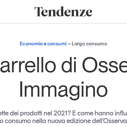
onomia e consumi
Innovazione
Logistica
Retail e brand
Sostenibil
Tendenze
Magazine
Studi e ricerche
Economia e consumi
Largo consumo
Articoli
Tutti gli studi e
carrello di Oss
ricerche
Opinioni
Dossier
Il Numero
Immagino
Interviste
Comunicati stampa
Video
Podcast
e dei prodotti nel 2021? E come hanno influen
rgo consumo nella nuova edizione dell’Osserva