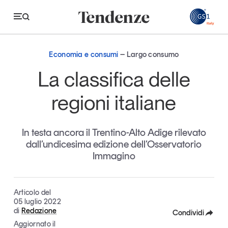
GS
Economia e consumi
Largo consumo
Tendenze
La classifica delle
Economia e consumi
regioni italiane
Innovazione
In testa ancora il Trentino-Alto Adige rilevato
Logistica
dall’undicesima edizione dell’Osservatorio
Retail e brand
Immagino
Sostenibilità
Grandi temi
Articolo del
05 luglio 2022
di
Redazione
Condividi
Magazine
Studi e ricerche
Aggiornato il