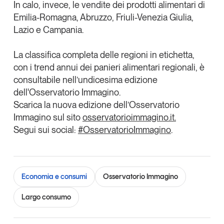
In calo, invece, le vendite dei prodotti alimentari di
Leggi il magazine
Emilia-Romagna, Abruzzo, Friuli-Venezia Giulia,
Lazio e Campania.
La
classifica completa delle regioni in etichetta
,
con i trend annui dei panieri alimentari regionali, è
Tendenze è il magazine di GS1 Italy che racconta in
consultabile nell’undicesima edizione
modo indipendente il cambiamento e le sfide del largo
dell'Osservatorio Immagino.
consumo e dell’economia a professionisti e
consumatori
Scarica la nuova edizione dell’Osservatorio
Immagino sul sito
osservatorioimmagino.it
.
GS1 Italy
GS1 Italy
GS1 Italy
Tendenze
Segui sui social:
#OsservatorioImmagino
.
GS1 Italy
Economia e consumi
Osservatorio Immagino
Largo consumo