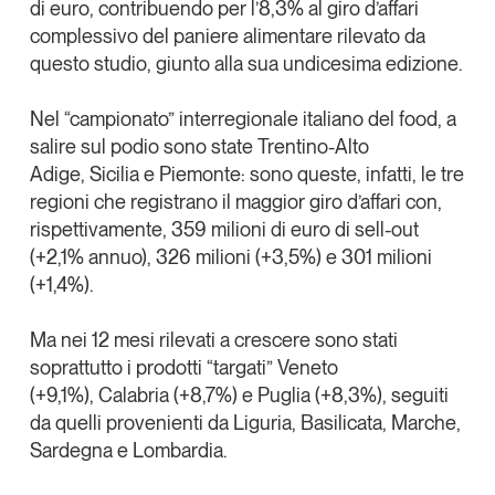
di euro
, contribuendo per l’8,3% al giro d’affari
Tendenze Journal
complessivo del paniere alimentare rilevato da
La nostra newsletter nella tua email
questo studio, giunto alla sua undicesima edizione.
Iscriviti
Nel “campionato” interregionale italiano del food, a
salire
sul podio
sono state
Trentino-Alto
Adige
,
Sicilia
e
Piemonte
: sono queste, infatti, le tre
regioni che registrano
il maggior giro d’affari
con,
rispettivamente, 359 milioni di euro di sell-out
(+2,1% annuo), 326 milioni (+3,5%) e 301 milioni
(+1,4%).
Ma nei 12 mesi rilevati a crescere sono stati
soprattutto i prodotti “targati”
Veneto
(+9,1%)
,
Calabria
(+8,7%) e
Puglia (+8,3%)
, seguiti
da quelli provenienti da Liguria, Basilicata, Marche,
Un anno di
Sardegna e Lombardia.
Tendenze
2026