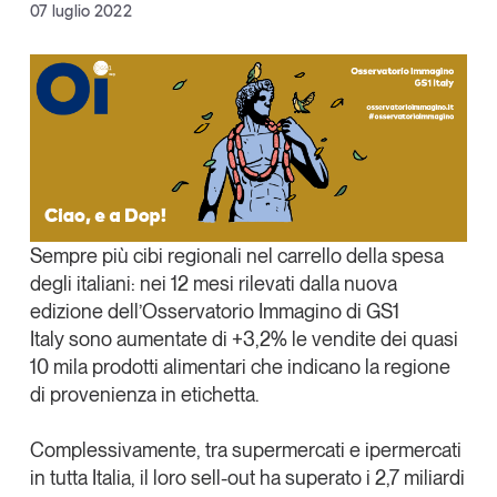
Facebook
07 luglio 2022
Articoli
Tutti gli studi e le ricerche
X
Opinioni
Dossier
Linkedin
Il Numero
Copia Link
Interviste
Comunicati stampa
Video
Podcast
Sempre più cibi regionali nel carrello della spesa
degli italiani
: nei 12 mesi rilevati dalla nuova
edizione dell’
Osservatorio Immagino di GS1
Eventi e formazione
Italy
sono aumentate di
+3,2% le vendite dei quasi
Tutti gli appuntamenti
10 mila prodotti alimentari che indicano la regione
di provenienza in etichetta
.
Chi siamo
Newsletter
Complessivamente, tra supermercati e ipermercati
Contatti
in tutta Italia, il loro sell-out ha superato i
2,7 miliardi