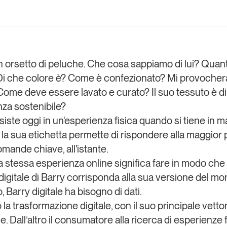
Eventi e formazione
Tutti gli
appuntamenti
n orsetto di peluche. Che cosa sappiamo di lui? Quan
i che colore è? Come è confezionato? Mi provocher
Chi siamo
Newsletter
modo
 Come deve essere lavato e curato? Il suo tessuto è di
Contatti
sumo e
za sostenibile?
siste oggi in un'esperienza fisica quando si tiene in 
 la sua etichetta permette di rispondere alla maggior 
Italy
mande chiave, all'istante.
 la stessa esperienza online
significa fare in modo che 
digitale di Barry corrisponda alla sua versione del mon
o, Barry digitale ha bisogno di dati.
 la trasformazione digitale, con il suo principale vettore
 Dall’altro
il consumatore alla ricerca di esperienze
f