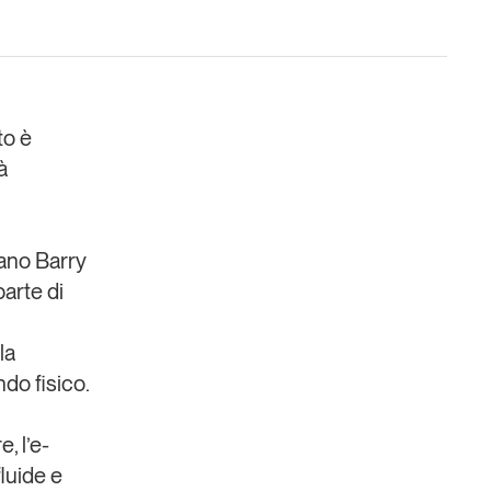
to è
à
Un anno di
Tendenze
2026
mano Barry
Leggi il magazine
parte di
la
do fisico.
, l’e-
luide e