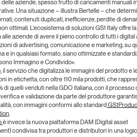
o delle aziende, spesso frutto di caricamenti manuali i
ative. Una situazione – illustra Bertelle – che determi
nati, contenuti duplicati, inefficienze, perdite di dena
non ottimali. L’ecosistema di soluzioni
GS1 Italy
offre la
 alle aziende di avere il pieno controllo di tutti i digital
azioni di advertising, comunicazione e marketing, su qu
a e in qualsiasi formato, siano ottimizzate e standardi
 sono
Immagino
e
Condivido
».
o
, il servizio che digitalizza le immagini del prodotto e l
ni in etichetta, con oltre 110 mila prodotti, che rapp
% di quelli venduti nella GDO italiana, con il processo 
 verifica e validazione da parte del produttore garant
ualità, con immagini conformi allo standard
GS1Produc
tion
.
o
è invece la nuova piattaforma DAM (Digital asset
t) condivisa tra produttori e distributori in una log