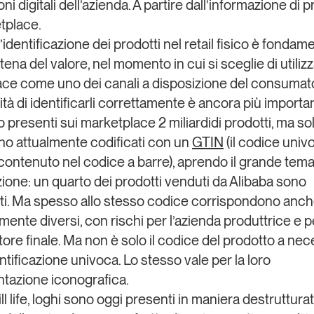
ni digitali dell’azienda
. A partire dall’
informazione di p
tplace.
 l’identificazione dei prodotti nel retail fisico è fondam
atena del valore, nel momento in cui si sceglie di utilizz
ce come uno dei canali a disposizione del consumator
tà di identificarli correttamente è ancora più importa
 presenti sui marketplace 2 miliardidi prodotti, ma so
ono attualmente codificati con un
GTIN
(il codice univ
contenuto nel codice a barre), aprendo il grande tema
zione: un quarto dei prodotti venduti da
Alibaba
sono
tti. Ma spesso allo stesso codice corrispondono anch
nte diversi, con rischi per l’azienda produttrice e pe
ore finale. Ma
non è solo il codice del prodotto a nec
ntificazione univoca. Lo stesso vale per la loro
tazione iconografica.
ill life, loghi sono oggi presenti in maniera destruttura