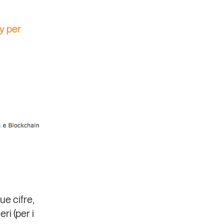
ly per
ue cifre
,
ri (per i