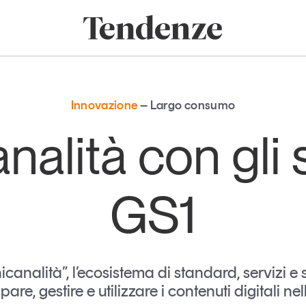
onomia e consumi
Innovazione
Logistica
Retail e brand
Sostenibil
Tendenze
Magazine
Studi e ricerche
Innovazione
Largo consumo
Articoli
Tutti gli studi e
nalità con gli
ricerche
Opinioni
Dossier
Il Numero
GS1
Interviste
Comunicati stampa
Video
Podcast
canalità”, l’ecosistema di standard, servizi e
pare, gestire e utilizzare i contenuti digitali 