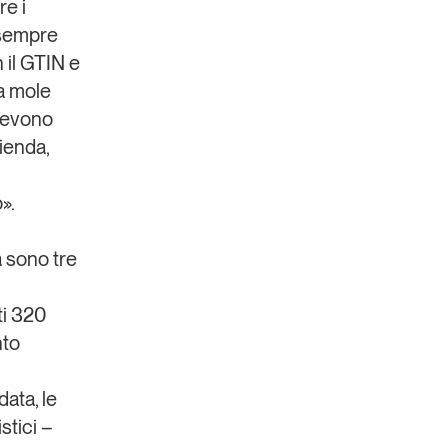
re i
 sempre
n il GTIN e
a mole
 devono
zienda,
».
a sono tre
ti
320
nto
data, le
stici –