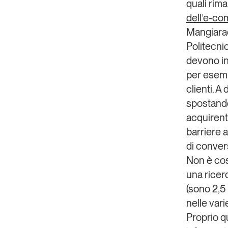
quali rima
dell’e-c
Mangiara
Politecni
devono in
per esemp
clienti. 
spostando
acquirenti
barriere a
di conver
Non è cos
una ricerc
(sono 2,5
nelle vari
Proprio q