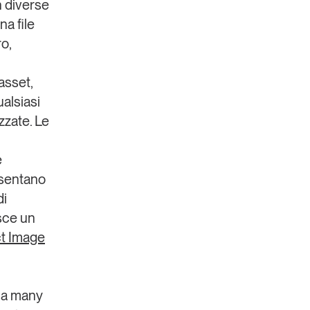
n diverse
na file
ro,
 asset,
alsiasi
zzate. Le
e
resentano
di
isce un
t Image
ica many