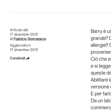
Grandi temi
Articolo del
Barry è u
17 dicembre 2019
grande? D
di
Fabrizio Gomarasca
Tendenze è il magazine di GS1 Italy che racconta in 
allergie?
Aggiornato il
indipendente il cambiamento e le sfide del largo con
17 dicembre 2019
provenien
dell’economia a professionisti e consumatori
Condividi
Ciò che e
e si legge
Facebook
GS1 Italy
GS1 Italy
GS1 Italy
Tendenze
GS1 
queste do
X
Abilitare
versione 
Linkedin
E per farl
Copia Link
Da un lato
commerce.