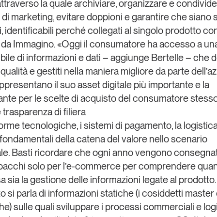
ttraverso la quale archiviare, organizzare e condivide
 di marketing, evitare doppioni e garantire che siano
, identificabili perché collegati al singolo prodotto co
ti da Immagino. «Oggi il consumatore ha accesso a un
ibile di informazioni e dati – aggiunge Bertelle – che
qualità e gestiti nella maniera migliore da parte dell’a
ppresentano il suo asset digitale più importante e la
ante per le scelte di acquisto del consumatore stesso
e trasparenza di filiera
orme tecnologiche, i sistemi di pagamento, la logistic
fondamentali della catena del valore nello scenario
e. Basti ricordare che ogni anno vengono consegna
i pacchi solo per l’e-commerce
per comprendere qua
 sia la gestione delle informazioni legate al prodotto.
o si parla di informazioni statiche (i cosiddetti master 
e) sulle quali sviluppare i processi commerciali e logi