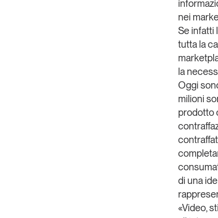
informazio
nei marke
Se infatti
tutta la c
marketpla
la necessi
Oggi sono
milioni s
prodotto 
contraffa
contraffa
completame
consumat
di una ide
rappresen
«Video, st