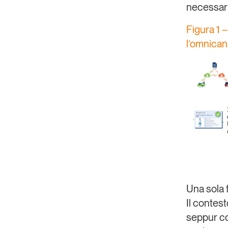
necessari
Figura 1 –
l’omnican
Una sola f
Il contest
seppur con