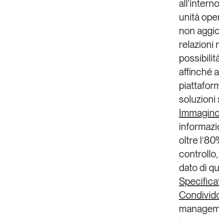
all’intern
unità oper
non aggior
relazioni 
possibilità
affinché 
piattaform
soluzioni
Immagin
informazio
oltre l’80
controllo,
dato di q
Specifica
Condivid
managemen