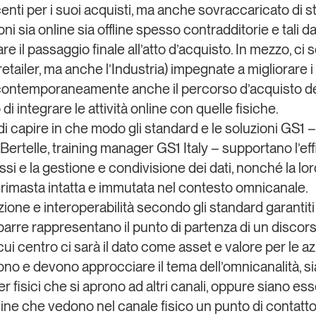
nti per i suoi acquisti, ma anche sovraccaricato di sti
ni sia online sia offline spesso contradditorie e tali d
e il passaggio finale all’atto d’acquisto. In mezzo, ci 
etailer, ma anche l’Industria) impegnate a migliorare 
 contemporaneamente anche il percorso d’acquisto del
 di
integrare le attività online con quelle fisiche
.
 di capire in che modo gli standard e le soluzioni GS1 
Bertelle
, training manager
GS1 Italy
– supportano l’eff
si e la gestione e condivisione dei dati, nonché la lor
, rimasta intatta e immutata nel contesto omnicanale.
zione e interoperabilità secondo gli standard garantiti
barre rappresentano il punto di partenza di un discors
cui centro ci sarà il dato come asset e valore per le a
ono e devono approcciare il tema dell’omnicanalità, s
r fisici che si aprono ad altri canali, oppure siano es
line che vedono nel canale fisico un punto di contatt