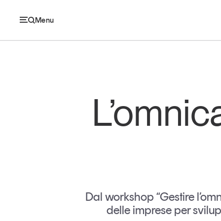
Menu
Ec
L’omnica
Economia e consumi
Innovazione
Logistica
Retail e brand
Dal workshop “Gestire l’omni
delle imprese per svilup
Sostenibilità