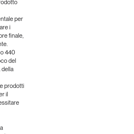
rodotto
entale per
are i
e finale,
nte.
lo 440
oco del
 della
e prodotti
r il
essitare
ta