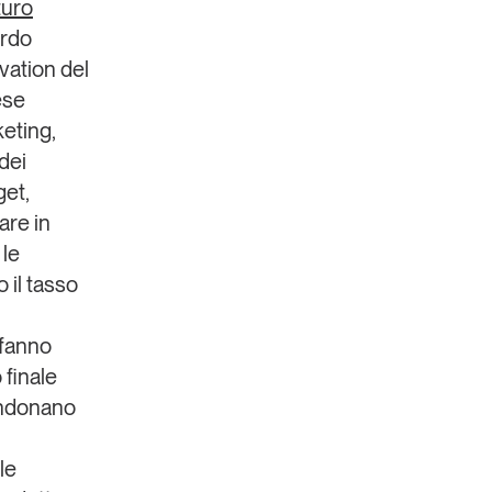
uturo
rdo
vation del
ese
eting,
dei
get,
are in
 le
 il tasso
 fanno
 finale
bandonano
le