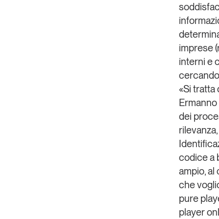
soddisface
informazio
determinar
imprese (r
interni e
cercando
«Si tratta
Ermanno 
dei proces
rilevanza
Identifica
codice a 
ampio, al 
che vogli
pure playe
player on