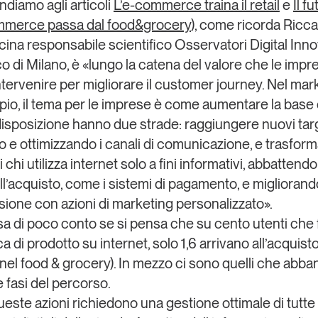
ndiamo agli articoli
L’e-commerce traina il retail
e
Il f
ommerce passa dal food&grocery
), come ricorda
Ricca
cina
responsabile scientifico Osservatori Digital Inno
co di Milano
, è «lungo la catena del valore che le impr
tervenire per migliorare il customer journey. Nel mark
io, il tema per le imprese è come aumentare la base 
A disposizione hanno due strade: raggiungere nuovi tar
 e ottimizzando i canali di comunicazione, e trasform
 chi utilizza internet solo a fini informativi, abbattendo
ll’acquisto, come i sistemi di pagamento, e migliorando
sione con azioni di marketing personalizzato».
a di poco conto se si pensa che su cento utenti che
a di prodotto su internet, solo 1,6 arrivano all’acquisto
 nel food & grocery). In mezzo ci sono quelli che ab
e fasi del percorso.
ueste azioni richiedono
una gestione ottimale di tutte 