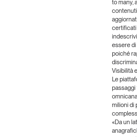
to many, a
contenuti
aggiornati
certifica
indescriv
essere di 
poiché ra
discrimin
Visibilità 
Le piattaf
passaggi 
omnicanal
milioni d
complessa
«Da un lat
anagrafich