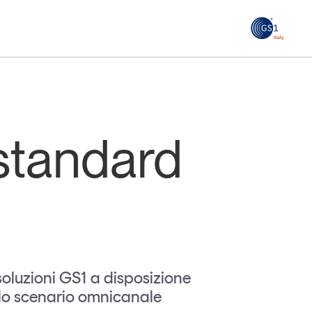
GS1
ità
Tendenze Journal
 le
La nostra newsletter nella tua email
 standard
Iscriviti
 soluzioni GS1 a disposizione
nello scenario omnicanale