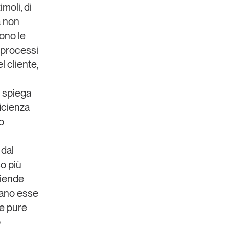
moli, di
a non
sono le
i processi
 cliente,
– spiega
icienza
o
 dal
o più
ziende
iano esse
se pure
o