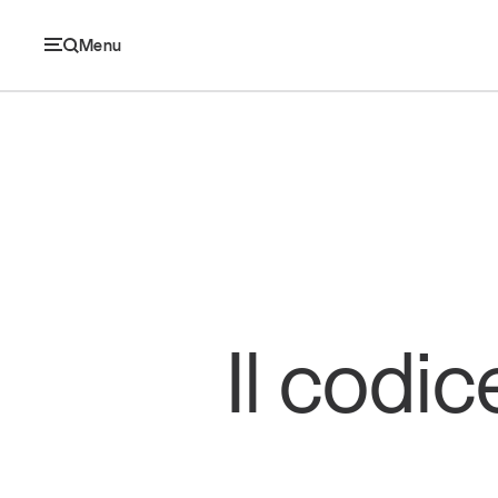
Menu
Ec
Economia e consumi
Innovazione
Il codic
Logistica
Retail e brand
Sostenibilità