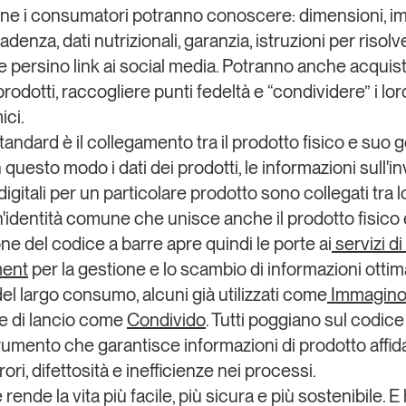
e i consumatori potranno conoscere: dimensioni, im
adenza, dati nutrizionali, garanzia, istruzioni per risolv
e persino link ai social media. Potranno anche acquis
rodotti, raccogliere punti fedeltà e “condividere” i lor
ici.
tandard è il collegamento tra il prodotto fisico e suo 
In questo modo i dati dei prodotti, le informazioni sull'i
à digitali per un particolare prodotto sono collegati tra 
'identità comune che unisce anche il prodotto fisico e
ne del codice a barre apre quindi le porte ai
servizi di
ent
per la gestione e lo scambio di informazioni ottimal
del largo consumo
, alcuni già utilizzati come
Immagin
ase di lancio come
Condivido
. Tutti poggiano sul codice
trumento che garantisce informazioni di prodotto affida
rori, difettosità e inefficienze nei processi.
 rende la vita più facile, più sicura e più sostenibile
. E