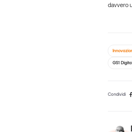
davvero u
Innovazio
GS1 Digita
Condividi