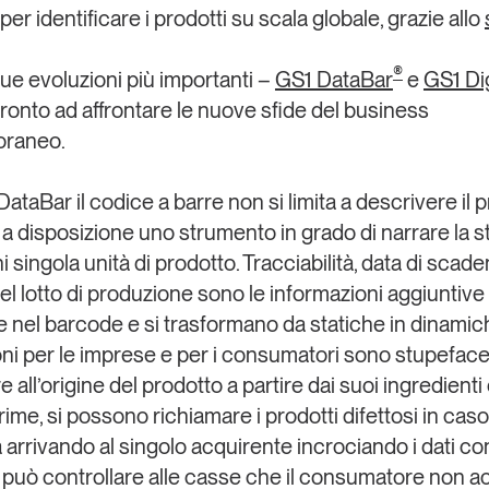
er identificare i prodotti su scala globale, grazie allo
®
ue evoluzioni più importanti
–
GS1 DataBar
e
GS1 Dig
ronto ad affrontare le nuove sfide del business
raneo.
ataBar il codice a barre non si limita a descrivere il 
 a disposizione uno strumento
in grado di narrare la st
ni singola unità di prodotto
. Tracciabilità, data di scade
l lotto di produzione sono le informazioni aggiuntive
 nel barcode e si trasformano da statiche in dinamic
oni per le imprese e per i consumatori sono stupeface
re all’origine del prodotto a partire dai suoi ingredienti 
ime, si possono richiamare i prodotti difettosi in caso
 arrivando al singolo acquirente incrociando i dati con
si può controllare alle casse che il consumatore non a