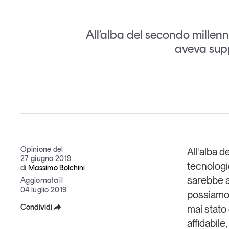
Grandi temi
All’alba del secondo millenn
aveva supp
Tendenze è il magazine di GS1 Italy che racconta in 
indipendente il cambiamento e le sfide del largo con
dell’economia a professionisti e consumatori
GS1 Italy
GS1 Italy
GS1 Italy
Tendenze
GS1 
Opinione del
All’alba d
27 giugno 2019
tecnologi
di
Massimo Bolchini
sarebbe a
Aggiornata il
04 luglio 2019
possiamo
Condividi
mai stato 
affidabile
Facebook