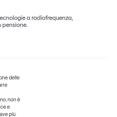
 tecnologie a radiofrequenza,
n pensione.
Un anno di
Tendenze
2026
Leggi il magazine
ione delle
arre
orno, non è
ice e
iave più