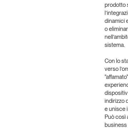
prodotto
l’integraz
dinamici e
o elimina
nell’ambit
sistema.
Con lo st
verso l’o
"affamato"
experience
dispositiv
indirizzo
e unisce 
Può così 
business