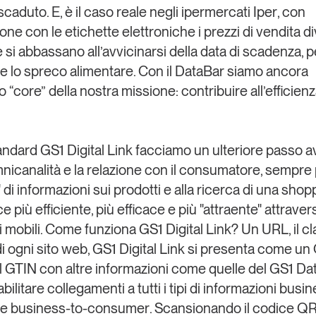
 scaduto
. E, è il caso reale
negli ipermercati Iper
, con
ione con le etichette elettroniche i prezzi di vendita 
 si abbassano all’avvicinarsi della data di scadenza, p
re lo spreco alimentare. Con il DataBar siamo ancora
o “core” della nostra missione: contribuire all’efficienz
andard GS1 Digital Link facciamo un ulteriore passo a
mnicanalità e la relazione con il consumatore
, sempre 
 di informazioni sui prodotti e alla ricerca di una shop
 più efficiente, più efficace e più "attraente" attravers
i mobili. Come funziona GS1 Digital Link? Un URL, il c
 di ogni sito web, GS1 Digital Link si presenta come u
il GTIN con altre informazioni come quelle del GS1 Da
abilitare collegamenti a tutti i tipi di informazioni busi
 e business-to-consumer
. Scansionando il codice QR