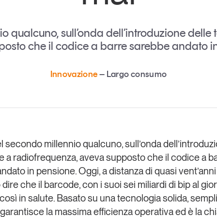
Eventi e formazione
Tutti gli
io qualcuno, sull’onda dell’introduzione delle
appuntamenti
osto che il codice a barre sarebbe andato i
Innovazione
Largo consumo
Chi siamo
Newsletter
modo
Contatti
sumo e
Italy
el secondo millennio qualcuno, sull’onda dell’introduz
e a radiofrequenza, aveva supposto che il codice a b
ndato in pensione. Oggi, a distanza di quasi vent’anni
 dire che
il barcode, con i suoi sei miliardi di bip al gi
così in salute
. Basato su una tecnologia solida, sempl
, garantisce la massima efficienza operativa ed è la ch