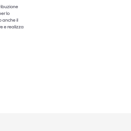
tribuzione
er lo
o anche il
re e realizza