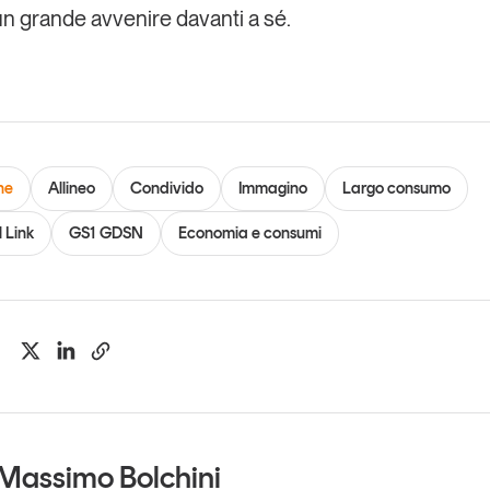
n grande avvenire davanti a sé.
ne
Allineo
Condivido
Immagino
Largo consumo
l Link
GS1 GDSN
Economia e consumi
Massimo Bolchini