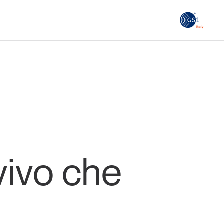
GS1
ità
Tendenze Journal
 le
La nostra newsletter nella tua email
Iscriviti
 vivo che