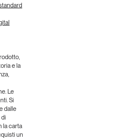
standard
ital
prodotto
,
oria e la
nza,
he. Le
nti.
Si
e dalle
 di
 la carta
cquisti un