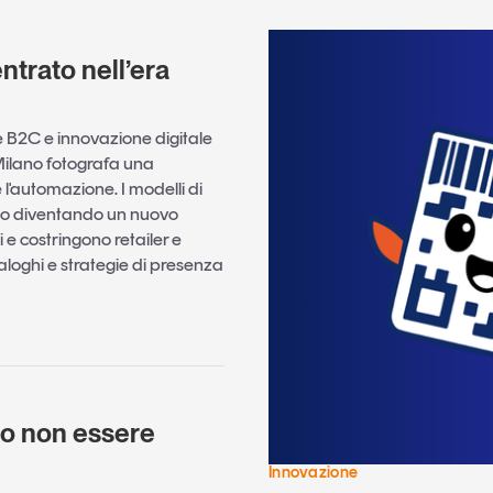
trato nell’era
 B2C e innovazione digitale
i Milano fotografa una
 l'automazione. I modelli di
anno diventando un nuovo
 e costringono retailer e
aloghi e strategie di presenza
e
 o non essere
)
Innovazione