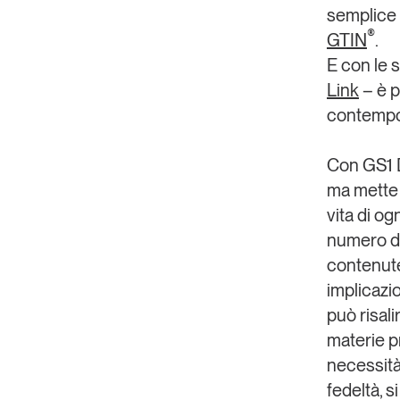
semplice p
X
®
GTIN
.
E con le
s
Linkedin
Link
– è p
Copia Link
contempo
Con GS1 D
ma mette
vita di og
numero de
contenute
implicazi
può risali
materie pr
necessità
fedeltà, 