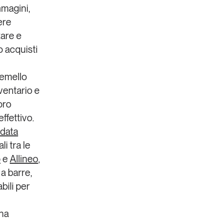
magini,
ere
tare e
o acquisti
gemello
nventario e
loro
ffettivo.
 data
i tra le
o
e
Allineo
,
 a barre,
bili per
 ha