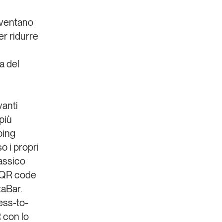
diventano
er ridurre
a del
vanti
più
ping
o i propri
lassico
n QR code
taBar.
ness-to-
 con lo