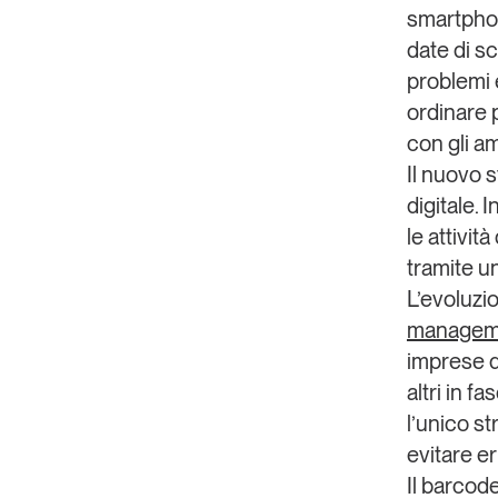
smartphon
date di sc
problemi 
ordinare p
con gli am
Il nuovo s
digitale
. 
le attivit
tramite un
L’evoluzio
managem
imprese 
altri in f
l’unico s
evitare er
Il barcode