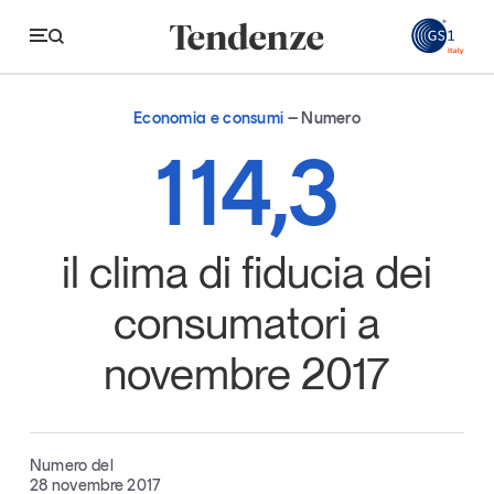
GS
Economia e consumi
Numero
Tendenze
114,3
Economia e consumi
Innovazione
il clima di fiducia dei
Logistica
consumatori a
Retail e brand
novembre 2017
Sostenibilità
Grandi temi
Numero del
Magazine
Studi e ricerche
28 novembre 2017