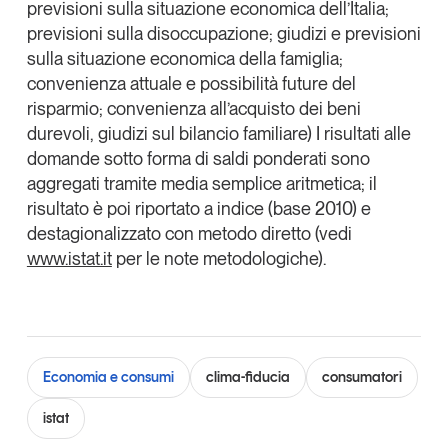
previsioni sulla situazione economica dell’Italia;
Leggi il magazine
previsioni sulla disoccupazione; giudizi e previsioni
sulla situazione economica della famiglia;
convenienza attuale e possibilità future del
risparmio; convenienza all’acquisto dei beni
durevoli, giudizi sul bilancio familiare) I risultati alle
Tendenze è il magazine di GS1 Italy che racconta in
domande sotto forma di saldi ponderati sono
modo indipendente il cambiamento e le sfide del largo
aggregati tramite media semplice aritmetica; il
consumo e dell’economia a professionisti e
consumatori
risultato è poi riportato a indice (base 2010) e
destagionalizzato con metodo diretto (vedi
GS1 Italy
GS1 Italy
GS1 Italy
Tendenze
www.istat.it
per le note metodologiche).
GS1 Italy
Economia e consumi
clima-fiducia
consumatori
istat