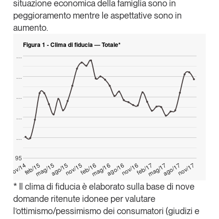
situazione economica della famiglia sono in
Tendenze Journal
peggioramento mentre le aspettative sono in
La nostra newsletter nella tua email
aumento.
Iscriviti
Figura 1 - Clima di fiducia — Totale*
…
…
…
…
…
95
nov/17
ago/17
mag/17
feb/17
nov/16
ago/16
mag/16
feb/16
nov/15
ago/15
mag/15
feb/15
nov/14
* Il clima di fiducia è elaborato sulla base di nove
Un anno di
domande ritenute idonee per valutare
Tendenze
2026
l’ottimismo/pessimismo dei consumatori (giudizi e