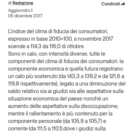
di
Redazione
Condividi
Articoli
Tutti gli studi e le ricerche
Aggiornato il
Opinioni
Facebook
05 dicembre 2017
Dossier
X
L'indice del
clima di fiducia dei consumatori
,
Il Numero
espresso in base 2010=100, a novembre 2017
Linkedin
Interviste
scende a 114,3 da 116,0 di ottobre.
Comunicati stampa
Copia Link
Sono in calo, con intensità diverse, tutte le
Video
componenti del clima di fiducia dei consumatori: la
Podcast
componente economica e quella futura registrano
un calo più sostenuto (da 143,3 a 139,2 e da 121,6 a
119,8 rispettivamente), legato a una diminuzione del
Eventi e formazione
saldo relativo sia ai giudizi sia alle aspettative sulla
Tutti gli appuntamenti
situazione economica del paese nonché un
aumento delle aspettative sulla disoccupazione;
Chi siamo
Newsletter
mentre il rallentamento è più contenuto per la
componente personale (da 105,9 a 105,7) e
Contatti
corrente (da 111,5 a 110,1).dove i giudizi sulla