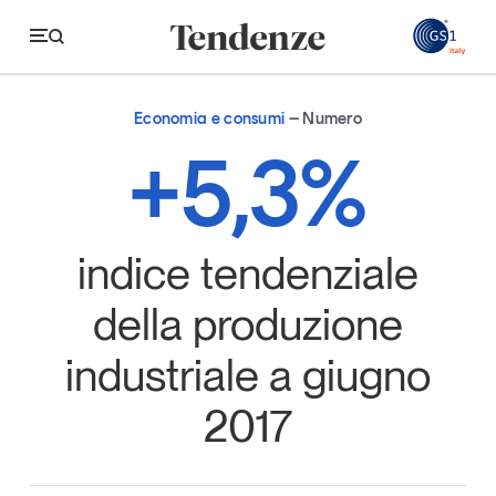
GS
Economia e consumi
Numero
Tendenze
+5,3%
Economia e consumi
Innovazione
indice tendenziale
Logistica
della produzione
Retail e brand
industriale a giugno
Sostenibilità
2017
Grandi temi
Magazine
Studi e ricerche