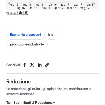
-2
giu-16
ago-16
ott-16
dic-16
feb-17
apr-17
giu-17
Leggi il magazine
lug-16
set-16
nov-16
gen-17
mar-17
mag-17
(
www.istat.it
)
Tendenze è il magazine di GS1 Italy che racconta in
Economia e consumi
istat
modo indipendente il cambiamento e le sfide del largo
consumo e dell’economia a professionisti e
produzione-industriale
consumatori
GS1 Italy
GS1 Italy
GS1 Italy
Tendenze
Condividi
GS1 Italy
Redazione
La redazione, gli autori, gli opinionisti, chi contribuisce a
scrivere Tendenze
Tutti i contributi di Redazione