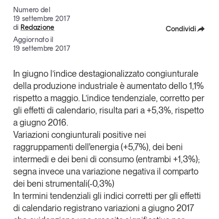
Articoli
Tutti gli studi e le ricerche
Numero del
19 settembre 2017
Opinioni
di
Redazione
Condividi
Dossier
Aggiornato il
Facebook
19 settembre 2017
Il Numero
Interviste
X
In giugno l’indice destagionalizzato congiunturale
Comunicati stampa
della produzione industriale è aumentato dello 1,1%
Linkedin
Video
rispetto a maggio. L’indice tendenziale, corretto per
Copia Link
Podcast
gli effetti di calendario, risulta pari a +5,3%, rispetto
a giugno 2016.
Variazioni congiunturali positive nei
Eventi e formazione
raggruppamenti dell'energia (+5,7%), dei beni
Tutti gli appuntamenti
intermedi e dei beni di consumo (entrambi +1,3%);
segna invece una variazione negativa il comparto
dei beni strumentali(-0,3%)
Chi siamo
Newsletter
In termini tendenziali gli indici corretti per gli effetti
Contatti
di calendario registrano variazioni a giugno 2017