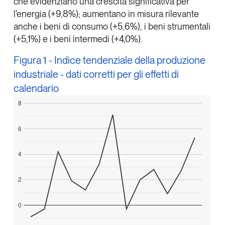
che evidenziano una crescita significativa per
Tendenze Journal
l'energia (+9,8%); aumentano in misura rilevante
La nostra newsletter nella tua email
anche i beni di consumo (+5,6%), i beni strumentali
(+5,1%) e i beni intermedi (+4,0%).
Iscriviti
Figura 1 - Indice tendenziale della produzione
industriale - dati corretti per gli effetti di
calendario
8
6
4
2
Un anno di
0
Tendenze
2026