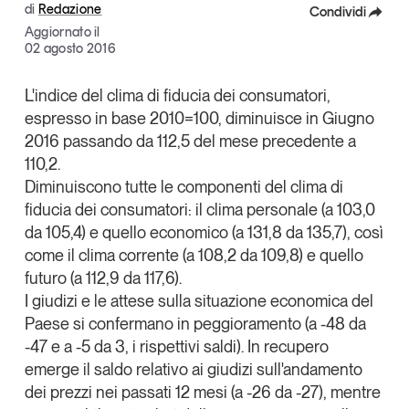
di
Redazione
Condividi
Articoli
Tutti gli studi e le ricerche
Aggiornato il
Opinioni
Facebook
02 agosto 2016
Dossier
X
L'indice del clima di fiducia dei consumatori,
Il Numero
espresso in base 2010=100, diminuisce in Giugno
Linkedin
Interviste
2016 passando da 112,5 del mese precedente a
Comunicati stampa
Copia Link
110,2.
Video
Diminuiscono tutte le componenti del clima di
Podcast
fiducia dei consumatori: il clima personale (a 103,0
da 105,4) e quello economico (a 131,8 da 135,7), così
come il clima corrente (a 108,2 da 109,8) e quello
Eventi e formazione
futuro (a 112,9 da 117,6).
Tutti gli appuntamenti
I giudizi e le attese sulla situazione economica del
Paese si confermano in peggioramento (a -48 da
Chi siamo
Newsletter
-47 e a -5 da 3, i rispettivi saldi). In recupero
emerge il saldo relativo ai giudizi sull'andamento
Contatti
dei prezzi nei passati 12 mesi (a -26 da -27), mentre