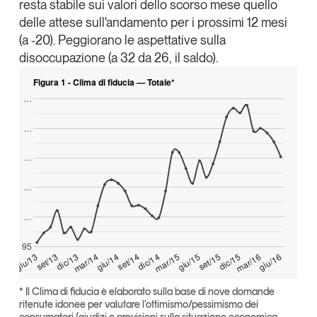
resta stabile sui valori dello scorso mese quello
Tendenze Journal
delle attese sull'andamento per i prossimi 12 mesi
La nostra newsletter nella tua email
(a -20). Peggiorano le aspettative sulla
Iscriviti
disoccupazione (a 32 da 26, il saldo).
Figura 1 - Clima di fiducia — Totale*
…
…
…
…
…
95
giu/16
mar/16
dic/15
set/15
giu/15
mar/15
dic/14
set/14
giu/14
mar/14
dic/13
set/13
giu/13
Un anno di
* Il Clima di fiducia è elaborato sulla base di nove domande
Tendenze
2026
ritenute idonee per valutare l’ottimismo/pessimismo dei