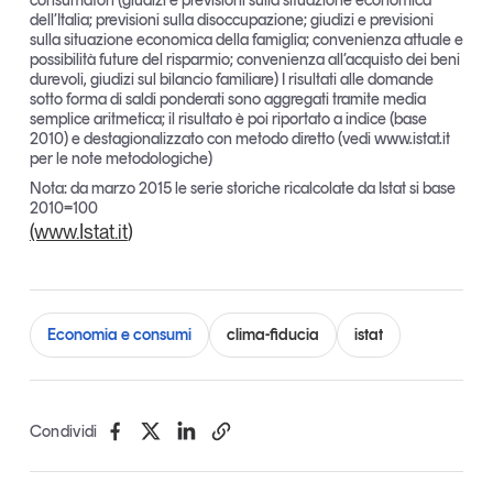
consumatori (giudizi e previsioni sulla situazione economica
dell’Italia; previsioni sulla disoccupazione; giudizi e previsioni
Leggi il magazine
sulla situazione economica della famiglia; convenienza attuale e
possibilità future del risparmio; convenienza all’acquisto dei beni
durevoli, giudizi sul bilancio familiare) I risultati alle domande
sotto forma di saldi ponderati sono aggregati tramite media
semplice aritmetica; il risultato è poi riportato a indice (base
2010) e destagionalizzato con metodo diretto (vedi www.istat.it
per le note metodologiche)
Tendenze è il magazine di GS1 Italy che racconta in
modo indipendente il cambiamento e le sfide del largo
Nota: da marzo 2015 le serie storiche ricalcolate da Istat si base
consumo e dell’economia a professionisti e
2010=100
consumatori
(www.Istat.it
)
GS1 Italy
GS1 Italy
GS1 Italy
Tendenze
GS1 Italy
Economia e consumi
clima-fiducia
istat
Condividi