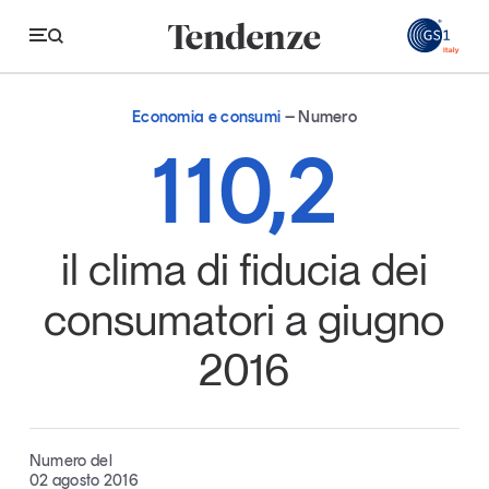
GS
Economia e consumi
Numero
Tendenze
110,2
Economia e consumi
Innovazione
il clima di fiducia dei
Logistica
consumatori a giugno
Retail e brand
2016
Sostenibilità
Grandi temi
Numero del
Magazine
Studi e ricerche
02 agosto 2016