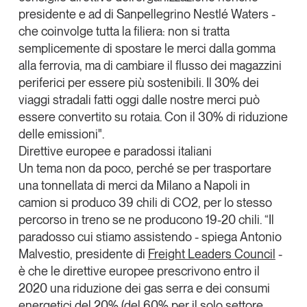
Tendenze Journal
presidente e ad di Sanpellegrino Nestlé Waters -
che coinvolge tutta la filiera
: non si tratta
La nostra newsletter nella tua email
semplicemente di spostare le merci dalla gomma
Iscriviti
alla ferrovia, ma di cambiare il flusso dei magazzini
periferici per essere più sostenibili. Il
30% dei
viaggi stradali
fatti oggi dalle nostre merci
può
essere convertito su rotaia
. Con il
30% di riduzione
delle emissioni"
.
Direttive europee e paradossi italiani
Un tema non da poco, perché se per trasportare
una tonnellata di merci da Milano a Napoli in
camion si produco 39 chili di CO2, per lo stesso
percorso in treno se ne producono 19-20 chili. “Il
paradosso cui stiamo assistendo - spiega
Antonio
Malvestio
, presidente di
Freight Leaders Council
-
è che le direttive europee prescrivono entro il
Un anno di
2020 una riduzione dei gas serra e dei consumi
Tendenze
2026
energetici del 20% (del 60% per il solo settore