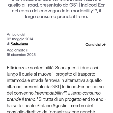
quello all-road, presentato da GS1 | Indicod-Ecr
Articoli
Tutti gli studi e le ricerche
nel corso del convegno Intermodability™, il
Opinioni
largo consumo prende il treno.
Dossier
Il Numero
Interviste
Articolo del
02 maggio 2014
Comunicati stampa
di
Redazione
Condividi
Video
Aggiornato il
Facebook
15 dicembre 2025
Podcast
X
Efficienza e sostenibilità. Sono questi i due assi
Eventi e formazione
lungo il quale si muove il progetto di trasporto
Linkedin
Tutti gli appuntamenti
intermodale strada-ferrovia in alternativa a quello
Copia Link
all-road, presentato da GS1 | Indicod-Ecr nel corso
del convegno
Intermodability™, il largo consumo
Chi siamo
Newsletter
prende il treno
. "Si tratta di un
progetto end to end
-
Contatti
ha sottolineato
Stefano Agostini
membro del
consiglio direttivo dell’organizzazione nonché