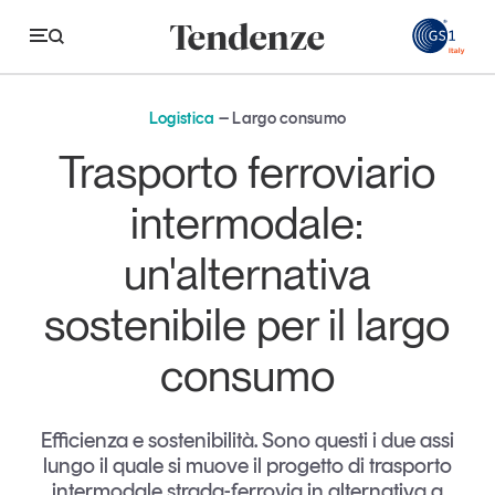
GS
Logistica
Largo consumo
Tendenze
Trasporto ferroviario
Economia e consumi
intermodale:
Innovazione
un'alternativa
Logistica
sostenibile per il largo
Retail e brand
consumo
Sostenibilità
Grandi temi
Efficienza e sostenibilità. Sono questi i due assi
lungo il quale si muove il progetto di trasporto
Magazine
Studi e ricerche
intermodale strada-ferrovia in alternativa a