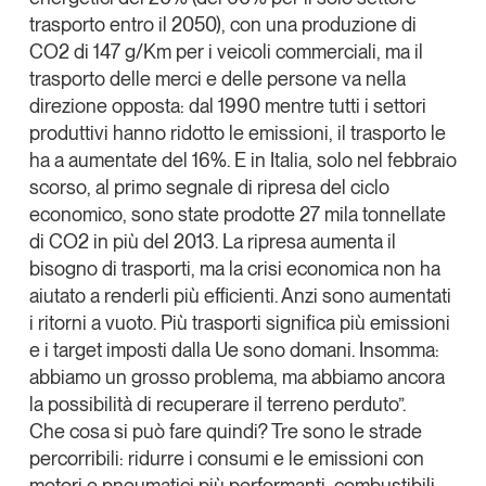
trasporto entro il 2050), con una produzione di
Leggi il magazine
CO2 di 147 g/Km per i veicoli commerciali, ma il
trasporto delle merci e delle persone va nella
direzione opposta: dal 1990 mentre tutti i settori
produttivi hanno ridotto le emissioni, il trasporto le
ha a aumentate del 16%. E in Italia, solo nel febbraio
Tendenze è il magazine di GS1 Italy che racconta in
modo indipendente il cambiamento e le sfide del largo
scorso, al primo segnale di ripresa del ciclo
consumo e dell’economia a professionisti e
economico,
sono state prodotte 27 mila tonnellate
consumatori
di CO2 in più del 2013
. La
ripresa aumenta il
bisogno di trasporti
, ma la crisi economica non ha
GS1 Italy
GS1 Italy
GS1 Italy
Tendenze
aiutato a renderli più efficienti. Anzi sono aumentati
GS1 Italy
i ritorni a vuoto. Più trasporti significa più emissioni
e i target imposti dalla Ue sono domani. Insomma:
abbiamo un grosso problema, ma abbiamo ancora
la possibilità di recuperare il terreno perduto”.
Che cosa si può fare quindi?
Tre sono le strade
percorribili: ridurre i consumi e le emissioni con
motori e pneumatici più performanti, combustibili