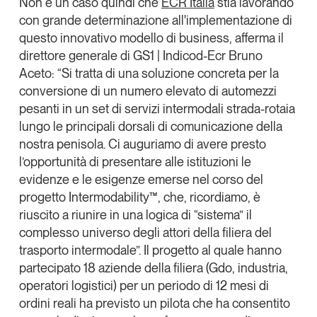
Non è un caso quindi che
ECR Italia
stia lavorando
con grande determinazione all'implementazione di
questo innovativo modello di business, afferma il
direttore generale di GS1 | Indicod-Ecr
Bruno
Aceto
: “Si tratta di
una soluzione concreta
per la
conversione di un numero elevato di automezzi
pesanti in un
set di servizi intermodali strada-rotaia
lungo le principali dorsali di comunicazione della
nostra penisola. Ci auguriamo di avere presto
l’opportunità di presentare alle istituzioni le
evidenze e le esigenze emerse nel corso del
progetto Intermodability™, che, ricordiamo, è
riuscito a riunire in una
logica di “sistema”
il
complesso universo degli attori della filiera del
trasporto intermodale”. Il progetto al quale hanno
partecipato
18 aziende della filiera
(Gdo, industria,
operatori logistici) per un periodo di
12 mesi di
ordini reali
ha previsto
un pilota
che ha consentito