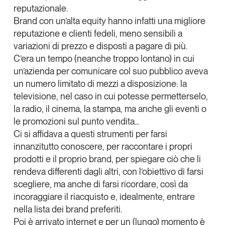
reputazionale.
Tendenze Journal
Brand con un’alta equity hanno infatti una migliore
La nostra newsletter nella tua email
reputazione e clienti fedeli, meno sensibili a
Iscriviti
variazioni di prezzo e disposti a pagare di più.
C’era un tempo (neanche troppo lontano) in cui
un’azienda per comunicare col suo pubblico aveva
un numero limitato di mezzi a disposizione: la
televisione, nel caso in cui potesse permetterselo,
la radio, il cinema, la stampa, ma anche gli eventi o
le promozioni sul punto vendita...
Ci si affidava a questi strumenti per farsi
innanzitutto conoscere, per raccontare i propri
prodotti e il proprio brand, per spiegare ciò che li
rendeva differenti dagli altri, con l’obiettivo di farsi
scegliere, ma anche di farsi ricordare, così da
incoraggiare il riacquisto e, idealmente, entrare
Un anno di
nella lista dei brand preferiti.
Tendenze
2026
Poi è arrivato internet e per un (lungo) momento è