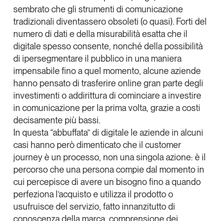
sembrato che gli strumenti di comunicazione
Leggi il magazine
tradizionali diventassero obsoleti (o quasi). Forti del
numero di dati e della misurabilità esatta che il
digitale spesso consente, nonché della possibilità
di ipersegmentare il pubblico in una maniera
impensabile fino a quel momento, alcune aziende
Tendenze è il magazine di GS1 Italy che racconta in
modo indipendente il cambiamento e le sfide del largo
hanno pensato di trasferire online gran parte degli
consumo e dell’economia a professionisti e
investimenti o addirittura di cominciare a investire
consumatori
in comunicazione per la prima volta, grazie a costi
decisamente più bassi.
GS1 Italy
GS1 Italy
GS1 Italy
Tendenze
In questa “abbuffata” di digitale le aziende in alcuni
GS1 Italy
casi hanno però dimenticato che
il customer
journey è un processo, non una singola azione
: è il
percorso che una persona compie dal momento in
cui percepisce di avere un bisogno fino a quando
perfeziona l’acquisto e utilizza il prodotto o
usufruisce del servizio, fatto innanzitutto di
conoscenza della marca, comprensione dei