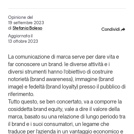
Articoli
Tutti gli studi e le ricerche
Opinioni
Opinione del
19 settembre 2023
Dossier
di
Stefania Boleso
Condividi
Il Numero
Aggiornata il
Interviste
Facebook
13 ottobre 2023
Comunicati stampa
X
La comunicazione di marca serve per dare vita e
Video
far conoscere un brand: le diverse attività e i
Linkedin
Podcast
diversi strumenti hanno l’obiettivo di costruire
Copia Link
notorietà (brand awareness), immagine (brand
Eventi e formazione
image) e fedeltà (brand loyalty) presso il pubblico di
Tutti gli appuntamenti
riferimento.
Tutto questo, se ben concertato, va a comporre la
cosiddetta
brand equity
, vale a dire il
valore della
Chi siamo
Newsletter
marca
, basato su una relazione di lungo periodo tra
Contatti
il brand e i suoi consumatori, un legame che
traduce per l’azienda in un vantaggio economico e