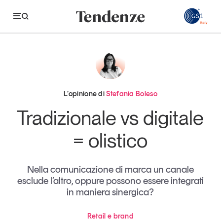
GS
Tendenze
Economia e consumi
L’opinione di
Stefania Boleso
Innovazione
Tradizionale vs digitale
Logistica
= olistico
Retail e brand
Sostenibilità
Nella comunicazione di marca un canale
esclude l’altro, oppure possono essere integrati
Grandi temi
in maniera sinergica?
Magazine
Retail e brand
Studi e ricerche