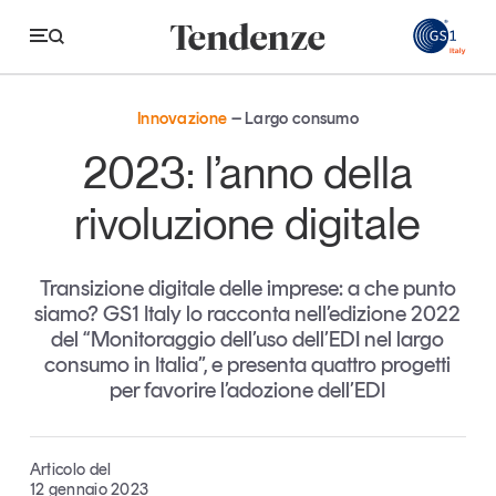
GS
Innovazione
Largo consumo
Tendenze
2023: l’anno della
Economia e consumi
rivoluzione digitale
Innovazione
Transizione digitale delle imprese: a che punto
Logistica
siamo? GS1 Italy lo racconta nell’edizione 2022
Retail e brand
del “Monitoraggio dell’uso dell’EDI nel largo
consumo in Italia”, e presenta quattro progetti
Sostenibilità
per favorire l’adozione dell’EDI
Grandi temi
Articolo del
Magazine
Studi e ricerche
12 gennaio 2023