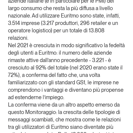
aziende italiane (e in particolare per le PMI) del
largo consumo che resta
la più diffusa a livello
nazionale
. Ad utilizzare Euritmo sono state, infatti,
3.514 imprese (3.217 produttori, 296 retailer e un
operatore logistico) per un totale di 13.808
relazioni.
Nel 2021 è cresciuta in modo significativo la
fedeltà
degli utenti a Euritmo
: il numero delle aziende
rimaste attive dall’anno precedente - 3.221 - è
cresciuto al
92% del totale
(nel 2020 erano state il
72%), a conferma del fatto che, una volta
familiarizzato con gli standard GS1, le imprese ne
comprendono i vantaggi e diventano più propense
ad estenderne l’impiego.
La conferma viene da un altro aspetto emerso da
questo Monitoraggio: la
crescita delle tipologie di
messaggi scambiati
, che mostra come le relazioni
tra gli utilizzatori di Euritmo siano diventate più