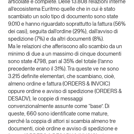
articolate e complete. Delle 13.808 relazioni interne
all’ecosistema Euritmo quelle che in cui è stato
scambiato un solo tipo di documento
sono state
9.010 e hanno riguardato soprattutto la
fattura (56%
dei casi)
, seguita dall’ordine (29%), dall’avviso di
spedizione (7%) e da altri documenti (8%).
Ma le relazioni che afferiscono allo
scambio da un
minimo di due a un massimo di cinque documenti
sono state 4.798, pari al 35% del totale (l’anno
precedente erano il 31%). Tra queste ve ne sono
3.215 definite
elementari
, che scambiano, cioè,
almeno ordine e fattura (ORDERS & INVOIC)
oppure ordine e avviso di spedizione (ORDERS &
DESADV), le coppie di messaggi
convenzionalmente assunte come “base”. Di
queste, 660 sono identificate come
mature
,
perché la coppia di attori si scambia almeno tre
documenti, cioè ordine e avviso di spedizione e