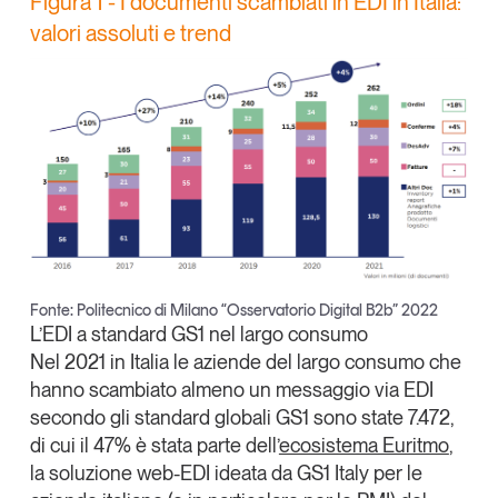
Figura 1 - I documenti scambiati in EDI in Italia:
Leggi il magazine
valori assoluti e trend
Tendenze è il magazine di GS1 Italy che racconta in
modo indipendente il cambiamento e le sfide del largo
consumo e dell’economia a professionisti e
consumatori
GS1 Italy
GS1 Italy
GS1 Italy
Tendenze
Fonte: Politecnico di Milano “Osservatorio Digital B2b” 2022
GS1 Italy
L’EDI a standard GS1 nel largo consumo
Nel 2021 in Italia
le aziende del largo consumo che
hanno scambiato almeno un messaggio via EDI
secondo gli standard globali GS1 sono state 7.472
,
di cui il
47%
è stata parte dell’
ecosistema Euritmo
,
la soluzione web-EDI ideata da GS1 Italy per le