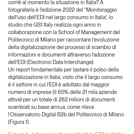
com’è al momento la situazione in Italia? A
Tendenze Journal
fotografarla è l'edizione 2022 del
“Monitoraggio
La nostra newsletter nella tua email
dell’uso dell’EDI nel largo consumo in Italia”
, lo
Iscriviti
studio che
GS1 Italy
realizza ogni anno in
collaborazione con la
School of Management del
Politecnico di Milano
per raccontare l’evoluzione
della
digitalizzazione dei processi di scambio di
informazioni e documenti
attraverso l’adozione
dell’
EDI (Electronic Data Interchange)
.
Un report fondamentale per tastare il polso della
digitalizzazione in Italia, visto che
il largo consumo
è il settore in cui l’EDI è adottato dal maggior
numero di imprese
(il 65% delle 21 mila aziende
attive) per un totale di
262 milioni di documenti
scambiati
su base annua, come rileva
l’Osservatorio Digital B2b del Politecnico di Milano
Un anno di
(Figura 1).
Tendenze
2026