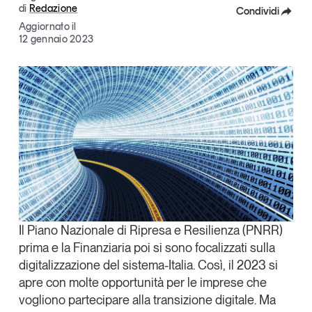
di
Redazione
Condividi
Articoli
Tutti gli studi e le ricerche
Aggiornato il
Opinioni
Facebook
12 gennaio 2023
Dossier
X
Il Numero
Linkedin
Interviste
Comunicati stampa
Copia Link
Video
Podcast
Eventi e formazione
Tutti gli appuntamenti
Il Piano Nazionale di Ripresa e Resilienza (PNRR)
prima e la Finanziaria poi si sono focalizzati sulla
Chi siamo
Newsletter
digitalizzazione del sistema-Italia. Così, il 2023 si
apre con molte opportunità per le imprese che
Contatti
vogliono partecipare alla transizione digitale. Ma