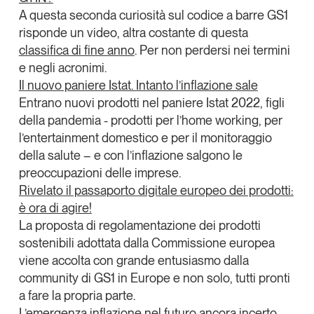
A questa seconda
curiosità sul codice a barre GS1
Leggi il magazine
risponde un video, altra costante di questa
classifica di fine anno
. Per non perdersi nei termini
e negli acronimi.
Il
nuovo paniere Istat. Intanto l’inflazione sale
Entrano nuovi prodotti nel
paniere Istat 2022
, figli
Tendenze è il magazine di GS1 Italy che racconta in
modo indipendente il cambiamento e le sfide del largo
della pandemia - prodotti per l’home working, per
consumo e dell’economia a professionisti e
l’entertainment domestico e per il monitoraggio
consumatori
della salute – e
con l’inflazione salgono le
preoccupazioni
delle imprese.
GS1 Italy
GS1 Italy
GS1 Italy
Tendenze
Rivelato
il passaporto digitale europeo dei prodotti:
GS1 Italy
è ora di agire!
La proposta di
regolamentazione dei prodotti
sostenibili
adottata dalla Commissione europea
viene accolta con grande entusiasmo dalla
community di GS1 in Europe e non solo, tutti pronti
a fare la propria parte.
L’emergenza inflazione nel futuro ancora incerto