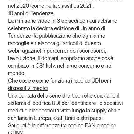
Tendenze Journal
nel 2020 (
come nella classifica 2021
).
10
anni di Tendenze
La nostra newsletter nella tua email
La
miniserie video in 3 episodi
con cui abbiamo
Iscriviti
celebrato la decima edizione di Un anno di
Tendenze (la pubblicazione che ogni anno
raccoglie e rielabora gli articoli di questo
webmagazine): ripercorrendo i suoi esordi,
l’evoluzione, il domani, scopriamo anche cos’è
cambiato in GS1 Italy, nel largo consumo e nel
mondo.
Che
cos’è e come funziona il codice UDI per i
dispositivi medici
Una puntata della serie di articoli che spiegano
il
sistema di codifica UDI
per identificare i dispositivi
medici
e diagnostici in vitro lungo la supply chain
sanitaria in Europa, Stati Uniti e altri paesi.
Un anno di
Sai
qual è la differenza tra codice EAN e codice
Tendenze
2026
GTIN?