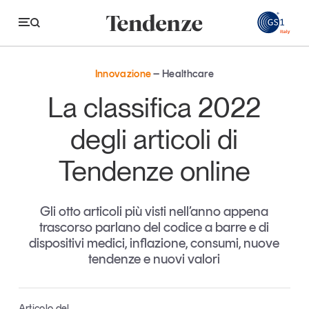
GS
Innovazione
Healthcare
Tendenze
La classifica 2022
Economia e consumi
degli articoli di
Innovazione
Tendenze online
Logistica
Retail e brand
Gli otto articoli più visti nell’anno appena
trascorso parlano del codice a barre e di
Sostenibilità
dispositivi medici, inflazione, consumi, nuove
Grandi temi
tendenze e nuovi valori
Magazine
Studi e ricerche
Articolo del