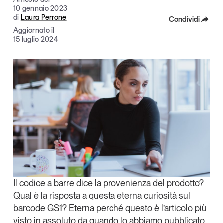
10 gennaio 2023
Articoli
Tutti gli studi e le ricerche
di
Laura Perrone
Condividi
Opinioni
Aggiornato il
Dossier
Facebook
15 luglio 2024
Il Numero
X
Interviste
Linkedin
Comunicati stampa
Video
Copia Link
Podcast
Eventi e formazione
Tutti gli appuntamenti
Il
codice a barre dice la provenienza del prodotto?
Chi siamo
Newsletter
Qual è la risposta a
questa eterna curiosità sul
Contatti
barcode GS1
? Eterna perché questo è l’articolo più
visto in assoluto da quando lo abbiamo pubblicato