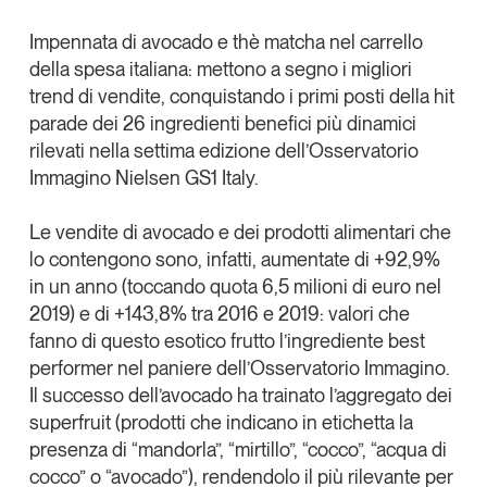
Articoli
Tutti gli studi e le ricerche
X
Impennata di
avocado
e
thè matcha
nel carrello
Opinioni
della spesa italiana: mettono a segno i migliori
Linkedin
Dossier
trend di vendite, conquistando i primi posti della
hit
Copia Link
Il Numero
parade dei 26 ingredienti benefici
più dinamici
Interviste
rilevati nella settima edizione dell’
Osservatorio
Immagino Nielsen GS1 Italy
.
Comunicati stampa
Video
Le
vendite di avocado e dei prodotti alimentari che
Podcast
lo contengono
sono, infatti, aumentate di
+92,9%
in un anno
(toccando quota
6,5 milioni di euro
nel
Eventi e formazione
2019) e di
+143,8% tra 2016 e 2019
: valori che
Tutti gli appuntamenti
fanno di questo esotico frutto l’ingrediente best
performer nel paniere dell’Osservatorio Immagino.
Il successo dell’avocado ha trainato l’
aggregato dei
Chi siamo
Newsletter
superfruit
(prodotti che indicano in etichetta la
Contatti
presenza di “mandorla”, “mirtillo”, “cocco”, “acqua di
cocco” o “avocado”), rendendolo il più rilevante per