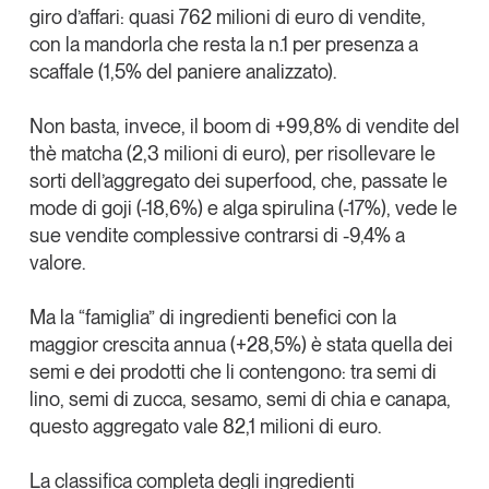
giro d’affari:
quasi 762 milioni di euro di vendite
,
Tendenze Journal
con la
mandorla
che resta la
n.1 per presenza a
La nostra newsletter nella tua email
scaffale
(1,5% del paniere analizzato).
Iscriviti
Non basta, invece, il boom di
+99,8% di vendite del
thè matcha
(
2,3 milioni di euro
), per risollevare le
sorti dell’
aggregato dei superfood
, che, passate le
mode di goji (-18,6%) e alga spirulina (-17%), vede le
sue vendite complessive contrarsi di -9,4% a
valore.
Ma
la “famiglia” di ingredienti benefici con la
maggior crescita annua (+28,5%) è stata quella dei
semi
e dei prodotti che li contengono: tra semi di
lino, semi di zucca, sesamo, semi di chia e canapa,
questo aggregato vale
82,1 milioni di euro
.
Un anno di
Tendenze
2026
La
classifica completa degli ingredienti