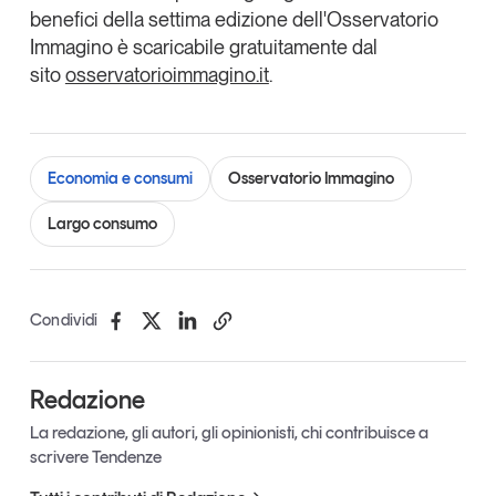
benefici
della settima edizione dell'Osservatorio
Leggi il magazine
Immagino è
scaricabile gratuitamente
dal
sito
osservatorioimmagino.it
.
Tendenze è il magazine di GS1 Italy che racconta in
Economia e consumi
Osservatorio Immagino
modo indipendente il cambiamento e le sfide del largo
consumo e dell’economia a professionisti e
Largo consumo
consumatori
GS1 Italy
GS1 Italy
GS1 Italy
Tendenze
GS1 Italy
Condividi
Redazione
La redazione, gli autori, gli opinionisti, chi contribuisce a
scrivere Tendenze