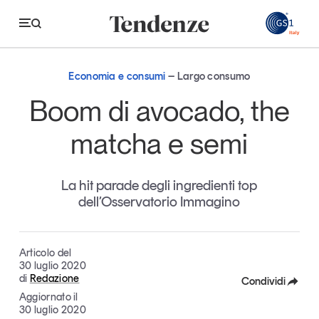
GS
Economia e consumi
Largo consumo
Tendenze
Boom di avocado, the
Economia e consumi
matcha e semi
Innovazione
La hit parade degli ingredienti top
Logistica
dell’Osservatorio Immagino
Retail e brand
Sostenibilità
Articolo del
Grandi temi
30 luglio 2020
di
Redazione
Condividi
Aggiornato il
Facebook
30 luglio 2020
Magazine
Studi e ricerche