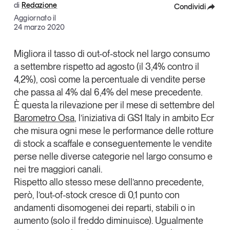
di
Redazione
Condividi
Articoli
Tutti gli studi e le ricerche
Aggiornato il
Opinioni
Facebook
24 marzo 2020
Dossier
X
Migliora il tasso di out-of-stock nel largo consumo
Il Numero
a settembre rispetto ad agosto (il 3,4% contro il
Linkedin
Interviste
4,2%), così come la percentuale di vendite perse
Comunicati stampa
Copia Link
che passa al 4% dal 6,4% del mese precedente.
Video
È questa la rilevazione per il mese di settembre del
Podcast
Barometro Osa
, l’iniziativa di
GS1 Italy
in ambito Ecr
che misura ogni mese le performance delle rotture
di stock a scaffale e conseguentemente le vendite
Eventi e formazione
perse nelle diverse categorie nel largo consumo e
Tutti gli appuntamenti
nei tre maggiori canali.
Rispetto allo stesso mese dell’anno precedente,
Chi siamo
Newsletter
però, l’out-of-stock cresce di 0,1 punto con
andamenti disomogenei dei reparti, stabili o in
Contatti
aumento (solo il freddo diminuisce). Ugualmente