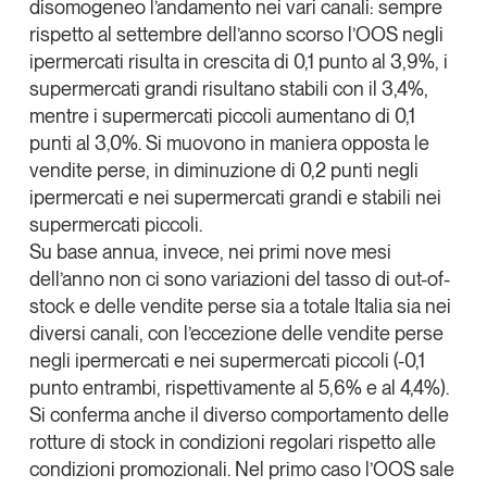
disomogeneo l’andamento nei vari canali: sempre
Tendenze Journal
rispetto al settembre dell’anno scorso l’OOS negli
La nostra newsletter nella tua email
ipermercati risulta in crescita di 0,1 punto al 3,9%, i
Iscriviti
supermercati grandi risultano stabili con il 3,4%,
mentre i supermercati piccoli aumentano di 0,1
punti al 3,0%. Si muovono in maniera opposta le
vendite perse, in diminuzione di 0,2 punti negli
ipermercati e nei supermercati grandi e stabili nei
supermercati piccoli.
Su base annua, invece, nei primi nove mesi
dell’anno non ci sono variazioni del tasso di out-of-
stock e delle vendite perse sia a totale Italia sia nei
diversi canali, con l’eccezione delle vendite perse
negli ipermercati e nei supermercati piccoli (-0,1
punto entrambi, rispettivamente al 5,6% e al 4,4%).
Si conferma anche il diverso comportamento delle
Un anno di
rotture di stock in condizioni regolari rispetto alle
Tendenze
2026
condizioni promozionali. Nel primo caso l’OOS sale