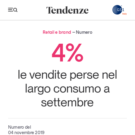
GS
Retail e brand
Numero
Tendenze
4%
Economia e consumi
Innovazione
le vendite perse nel
Logistica
largo consumo a
Retail e brand
settembre
Sostenibilità
Grandi temi
Numero del
Magazine
Studi e ricerche
04 novembre 2019