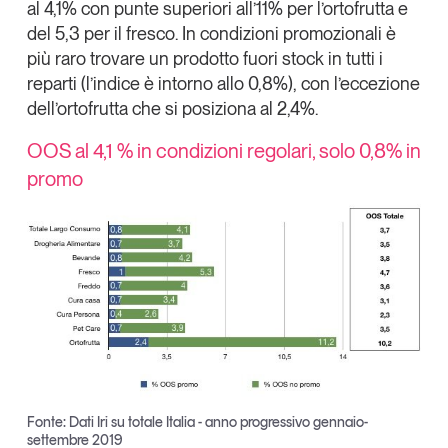
al 4,1% con punte superiori all’11% per l’ortofrutta e
Leggi il magazine
del 5,3 per il fresco. In condizioni promozionali è
più raro trovare un prodotto fuori stock in tutti i
reparti (l’indice è intorno allo 0,8%), con l’eccezione
dell’ortofrutta che si posiziona al 2,4%.
Tendenze è il magazine di GS1 Italy che racconta in
OOS al 4,1 % in condizioni regolari, solo 0,8% in
modo indipendente il cambiamento e le sfide del largo
promo
consumo e dell’economia a professionisti e
consumatori
GS1 Italy
GS1 Italy
GS1 Italy
Tendenze
GS1 Italy
Fonte: Dati Iri su totale Italia - anno progressivo gennaio-
settembre 2019