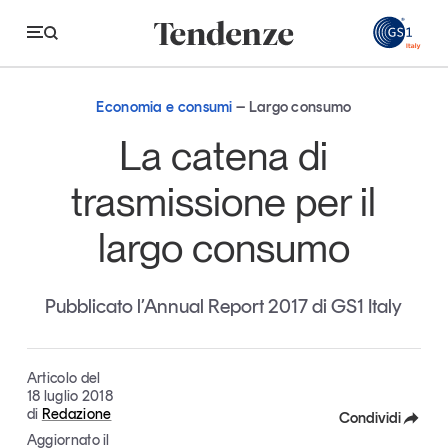
GS
Economia e consumi
Largo consumo
Tendenze
La catena di
Economia e consumi
trasmissione per il
Innovazione
largo consumo
Logistica
Retail e brand
Pubblicato l’Annual Report 2017 di GS1 Italy
Sostenibilità
Grandi temi
Articolo del
18 luglio 2018
di
Redazione
Condividi
Magazine
Studi e ricerche
Aggiornato il