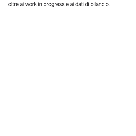
oltre ai
work in progress
e ai dati di bilancio.
Tendenze Journal
La nostra newsletter nella tua email
Iscriviti
Un anno di
Tendenze
2026