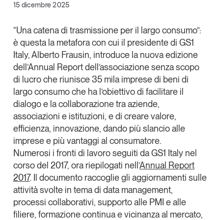
Facebook
15 dicembre 2025
Articoli
Tutti gli studi e le ricerche
X
Opinioni
“Una catena di trasmissione per il largo consumo”:
Dossier
è questa la metafora con cui il
presidente di
GS1
Linkedin
Il Numero
Italy
,
Alberto Frausin
, introduce la nuova edizione
Copia Link
Interviste
dell’
Annual Report
dell’associazione senza scopo
di lucro che riunisce 35 mila imprese di beni di
Comunicati stampa
largo consumo che ha l’obiettivo di facilitare il
Video
dialogo e la collaborazione tra aziende,
Podcast
associazioni e istituzioni, e di creare valore,
efficienza, innovazione, dando più slancio alle
Eventi e formazione
imprese e più vantaggi al consumatore.
Numerosi i fronti di lavoro seguiti da GS1 Italy nel
Tutti gli appuntamenti
corso del 2017, ora riepilogati nell’
Annual Report
2017
. Il documento raccoglie gli aggiornamenti sulle
Chi siamo
Newsletter
attività svolte in tema di
data management
,
Contatti
processi collaborativi
,
supporto alle PMI e alle
filiere
,
formazione continua
e
vicinanza al mercato
,