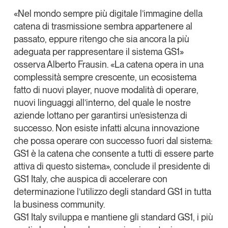
«Nel mondo sempre più digitale l’immagine della
Leggi il magazine
catena di trasmissione sembra appartenere al
passato, eppure ritengo che sia ancora la più
adeguata per rappresentare il sistema GS1»
osserva
Alberto
Frausin
. «La catena opera in una
Tendenze è il magazine di GS1 Italy che racconta in
complessità sempre crescente, un ecosistema
modo indipendente il cambiamento e le sfide del largo
fatto di nuovi
player
, nuove modalità di operare,
consumo e dell’economia a professionisti e
nuovi linguaggi all’interno, del quale le nostre
consumatori
aziende lottano per garantirsi un’esistenza di
successo. Non esiste infatti alcuna innovazione
GS1 Italy
GS1 Italy
GS1 Italy
Tendenze
che possa operare con successo fuori dal sistema:
GS1 Italy
GS1 è la catena che consente a tutti di essere parte
attiva di questo sistema
», conclude il presidente di
GS1 Italy, che auspica di accelerare con
determinazione l’utilizzo degli standard GS1 in tutta
la
business community
.
GS1 Italy
sviluppa e mantiene gli standard GS1, i più