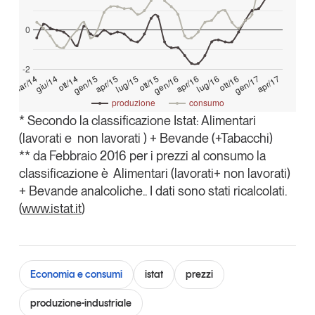
Tendenze Journal
0
La nostra newsletter nella tua email
Iscriviti
-2
apr/17
gen/17
ott/16
lug/16
apr/16
gen/16
ott/15
lug/15
apr/15
gen/15
ott/14
giu/14
mar/14
produzione
consumo
* Secondo la classificazione Istat: Alimentari
(lavorati e non lavorati ) + Bevande (+Tabacchi)
** da Febbraio 2016 per i prezzi al consumo la
classificazione è Alimentari (lavorati+ non lavorati)
+ Bevande analcoliche.. I dati sono stati ricalcolati.
(
www.istat.it
)
Economia e consumi
istat
prezzi
Un anno di
Tendenze
2026
produzione-industriale