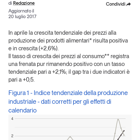
di
Redazione
Condividi
Articoli
Tutti gli studi e le ricerche
Aggiornato il
Opinioni
Facebook
20 luglio 2017
Dossier
X
In aprile la crescita tendenziale dei prezzi alla
Il Numero
produzione dei prodotti alimentari* risulta positiva
Linkedin
Interviste
e in crescita (+2,6%).
Comunicati stampa
Copia Link
Il tasso di crescita dei prezzi al consumo** registra
Video
una frenata pur rimanendo positivo con un tasso
Podcast
tendenziale pari a +2,1%; il gap tra i due indicatori è
pari a +0,5.
Eventi e formazione
Figura 1 - Indice tendenziale della produzione
Tutti gli appuntamenti
industriale - dati corretti per gli effetti di
calendario
Chi siamo
Newsletter
4
Contatti
2