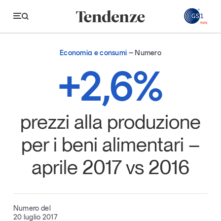
GS
Economia e consumi
Numero
Tendenze
+2,6%
Economia e consumi
Innovazione
prezzi alla produzione
Logistica
per i beni alimentari –
Retail e brand
aprile 2017 vs 2016
Sostenibilità
Grandi temi
Numero del
Magazine
Studi e ricerche
20 luglio 2017