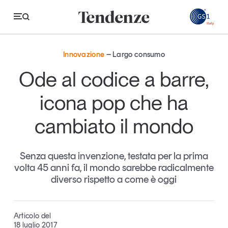
GS
Innovazione
Largo consumo
Tendenze
Ode al codice a barre,
Economia e consumi
icona pop che ha
Innovazione
cambiato il mondo
Logistica
Retail e brand
Senza questa invenzione, testata per la prima
volta 45 anni fa, il mondo sarebbe radicalmente
Sostenibilità
diverso rispetto a come è oggi
Grandi temi
Articolo del
Magazine
Studi e ricerche
18 luglio 2017