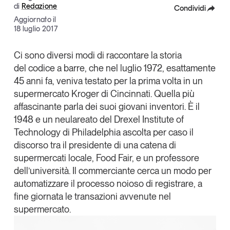
di
Redazione
Condividi
Articoli
Tutti gli studi e le ricerche
Aggiornato il
Opinioni
Facebook
18 luglio 2017
Dossier
X
Il Numero
Ci sono diversi modi di raccontare la storia
del
codice a barre
, che nel luglio 1972, esattamente
Linkedin
Interviste
45 anni fa, veniva testato per la prima volta in un
Comunicati stampa
Copia Link
supermercato Kroger di Cincinnati. Quella più
Video
affascinante parla dei suoi giovani inventori. È il
Podcast
1948 e un neulareato del Drexel Institute of
Technology di Philadelphia ascolta per caso il
discorso tra il presidente di una catena di
Eventi e formazione
supermercati locale, Food Fair, e un professore
Tutti gli appuntamenti
dell’università. Il commerciante cerca un modo per
automatizzare il processo noioso di registrare, a
Chi siamo
Newsletter
fine giornata le transazioni avvenute nel
supermercato.
Contatti