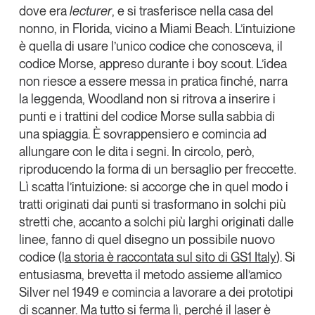
dove era
lecturer
, e si trasferisce nella casa del
Leggi il magazine
nonno, in Florida, vicino a Miami Beach. L’intuizione
è quella di usare l’unico codice che conosceva, il
codice Morse, appreso durante i boy scout. L’idea
non riesce a essere messa in pratica finché, narra
la leggenda, Woodland non si ritrova a inserire i
Tendenze è il magazine di GS1 Italy che racconta in
punti e i trattini del codice Morse sulla
sabbia di
modo indipendente il cambiamento e le sfide del largo
consumo e dell’economia a professionisti e
una spiaggia
. È sovrappensiero e comincia ad
consumatori
allungare con le dita i segni. In circolo, però,
riproducendo la forma di un bersaglio per freccette.
GS1 Italy
GS1 Italy
GS1 Italy
Tendenze
Lì scatta l’intuizione: si accorge che in quel modo i
GS1 Italy
tratti originati dai punti si trasformano in solchi più
stretti che, accanto a solchi più larghi originati dalle
linee, fanno di quel disegno un possibile nuovo
codice (l
a storia è raccontata sul sito di
GS1 Italy
). Si
entusiasma, brevetta il metodo assieme all’amico
Silver nel 1949 e comincia a lavorare a dei prototipi
di scanner. Ma tutto si ferma lì, perché il laser è