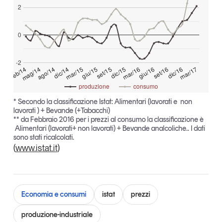
2
Tendenze Journal
La nostra newsletter nella tua email
0
Iscriviti
-2
mar/17
dic/16
set/16
giu/16
mar/16
dic/15
set/15
giu/15
mar/15
dic/14
ago/14
mag/14
feb/14
produzione
consumo
* Secondo la classificazione Istat: Alimentari (lavorati e non
lavorati ) + Bevande (+Tabacchi)
** da Febbraio 2016 per i prezzi al consumo la classificazione è
Alimentari (lavorati+ non lavorati) + Bevande analcoliche.. I dati
sono stati ricalcolati.
(
www.istat.it
)
Economia e consumi
istat
prezzi
Un anno di
Tendenze
2026
produzione-industriale