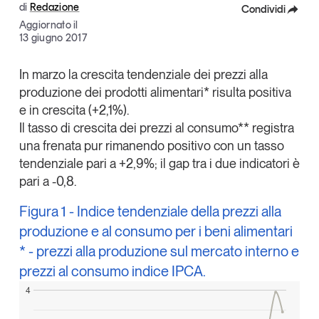
di
Redazione
Condividi
Articoli
Tutti gli studi e le ricerche
Aggiornato il
Opinioni
Facebook
13 giugno 2017
Dossier
X
In marzo la crescita tendenziale dei prezzi alla
Il Numero
produzione dei prodotti alimentari* risulta positiva
Linkedin
Interviste
e in crescita (+2,1%).
Comunicati stampa
Copia Link
Il tasso di crescita dei prezzi al consumo** registra
Video
una frenata pur rimanendo positivo con un tasso
Podcast
tendenziale pari a +2,9%; il gap tra i due indicatori è
pari a -0,8.
Eventi e formazione
Figura 1 - Indice tendenziale della prezzi alla
Tutti gli appuntamenti
produzione e al consumo per i beni alimentari
* - prezzi alla produzione sul mercato interno e
Chi siamo
Newsletter
prezzi al consumo indice IPCA.
4
Contatti