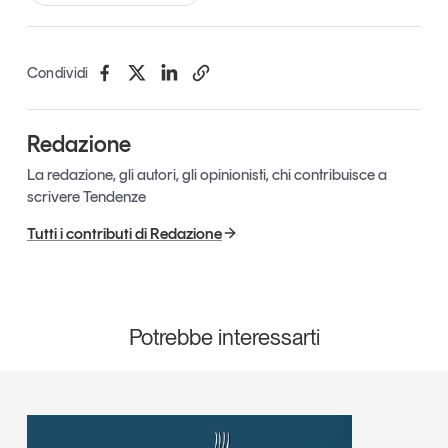
Leggi il magazine
Condividi
Redazione
Tendenze è il magazine di GS1 Italy che racconta in
modo indipendente il cambiamento e le sfide del largo
La redazione, gli autori, gli opinionisti, chi contribuisce a
consumo e dell’economia a professionisti e
scrivere Tendenze
consumatori
Tutti i contributi di Redazione
GS1 Italy
GS1 Italy
GS1 Italy
Tendenze
GS1 Italy
Potrebbe interessarti