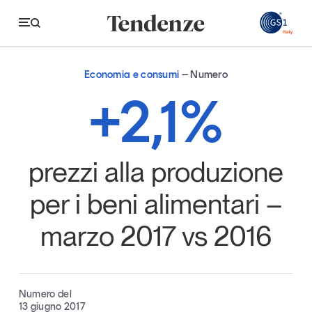
GS
Economia e consumi
Numero
Tendenze
+2,1%
Economia e consumi
Innovazione
prezzi alla produzione
Logistica
per i beni alimentari –
Retail e brand
marzo 2017 vs 2016
Sostenibilità
Grandi temi
Numero del
Magazine
Studi e ricerche
13 giugno 2017