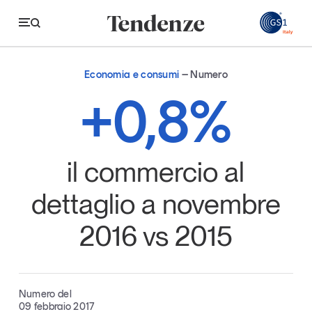
GS
Economia e consumi
Numero
Tendenze
+0,8%
Economia e consumi
Innovazione
il commercio al
Logistica
dettaglio a novembre
Retail e brand
2016 vs 2015
Sostenibilità
Grandi temi
Numero del
Magazine
Studi e ricerche
09 febbraio 2017