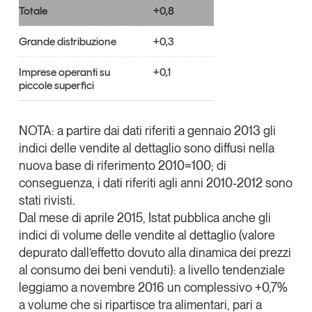
Totale
+0,8
Leggi il magazine
Grande distribuzione
+0,3
Imprese operanti su
+0,1
piccole superfici
Tendenze è il magazine di GS1 Italy che racconta in
modo indipendente il cambiamento e le sfide del largo
consumo e dell’economia a professionisti e
NOTA: a partire dai dati riferiti a gennaio 2013 gli
consumatori
indici delle vendite al dettaglio sono diffusi nella
nuova base di riferimento 2010=100; di
GS1 Italy
GS1 Italy
GS1 Italy
Tendenze
conseguenza, i dati riferiti agli anni 2010-2012 sono
GS1 Italy
stati rivisti.
Dal mese di aprile 2015, Istat pubblica anche gli
indici di volume delle vendite al dettaglio (valore
depurato dall’effetto dovuto alla dinamica dei prezzi
al consumo dei beni venduti): a livello tendenziale
leggiamo a novembre 2016 un complessivo +0,7%
a volume che si ripartisce tra alimentari, pari a