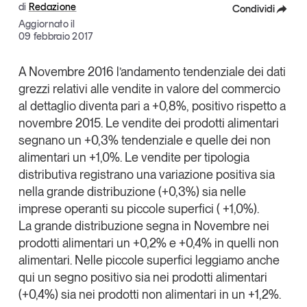
di
Redazione
Condividi
Articoli
Tutti gli studi e le ricerche
Aggiornato il
Opinioni
Facebook
09 febbraio 2017
Dossier
X
A Novembre 2016 l’andamento tendenziale dei dati
Il Numero
grezzi relativi alle vendite in valore del
commercio
Linkedin
Interviste
al dettaglio
diventa pari a +0,8%, positivo rispetto a
Comunicati stampa
Copia Link
novembre 2015. Le vendite dei prodotti
alimentari
Video
segnano un +0,3% tendenziale e quelle dei
non
Podcast
alimentari
un +1,0%. Le vendite per tipologia
distributiva registrano una variazione positiva sia
nella
grande distribuzione
(+0,3%) sia nelle
Eventi e formazione
imprese operanti su
piccole superfici
( +1,0%).
Tutti gli appuntamenti
La grande distribuzione segna in Novembre nei
prodotti alimentari un +0,2% e +0,4% in quelli non
Chi siamo
Newsletter
alimentari. Nelle piccole superfici leggiamo anche
qui un segno positivo sia nei prodotti alimentari
Contatti
(+0,4%) sia nei prodotti non alimentari in un +1,2%.