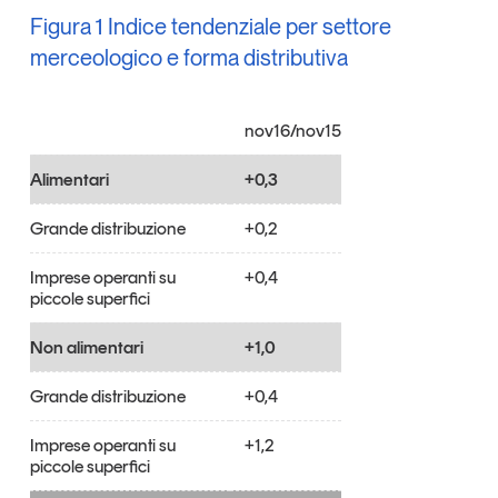
Tendenze Journal
Figura 1 Indice tendenziale per settore
La nostra newsletter nella tua email
merceologico e forma distributiva
Iscriviti
nov16/nov15
Alimentari
+0,3
Grande distribuzione
+0,2
Imprese operanti su
+0,4
piccole superfici
Non alimentari
+1,0
Grande distribuzione
+0,4
Un anno di
Imprese operanti su
+1,2
Tendenze
2026
piccole superfici