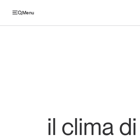
Menu
Ec
Economia e consumi
Innovazione
Logistica
il clima 
Retail e brand
Sostenibilità