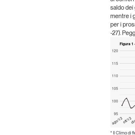
saldo dei 
Copia Link
mentre i g
per i pro
-27). Pegg
Figura 1 
120
115
110
105
100
95
ago/13
di
ott/13
* Il Clima di