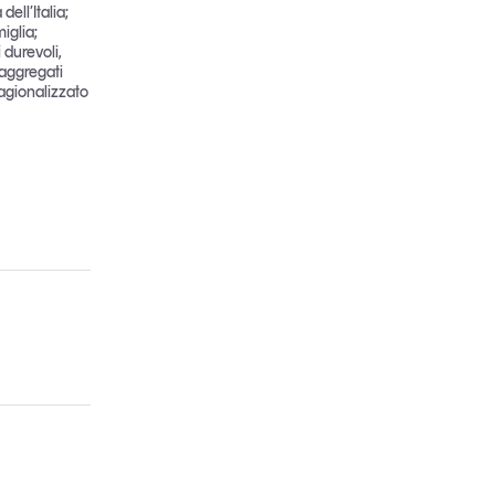
ell’Italia;
iglia;
 durevoli,
 aggregati
tagionalizzato