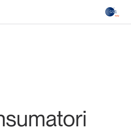
GS1
ità
Tendenze Journal
 le
La nostra newsletter nella tua email
Iscriviti
onsumatori