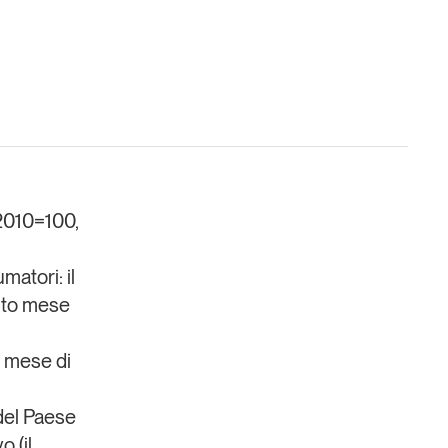
6
Un anno di
Tendenze
2026
 2010=100,
Leggi il magazine
matori: il
into mese
el mese di
del Paese
 (il