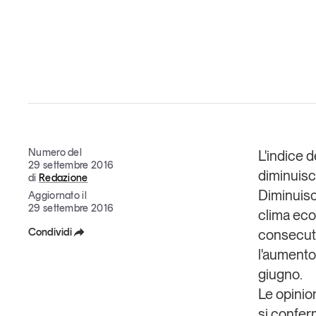
Grandi temi
Tendenze è il magazine di GS1 Italy che racconta in 
indipendente il cambiamento e le sfide del largo con
Numero del
L'indice 
dell’economia a professionisti e consumatori
29 settembre 2016
diminuisc
di
Redazione
GS1 Italy
GS1 Italy
GS1 Italy
Tendenze
GS1 
Diminuisc
Aggiornato il
29 settembre 2016
clima eco
Condividi
consecuti
l'aumento 
Facebook
giugno.
X
Le opinio
si confer
Linkedin