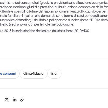
essimismo dei consumatori (giudizi e previsioni sulla situazione economica d
lla disoccupazione; giudizi e previsioni sulla situazione economica della fam
ttuale e possibilità future del risparmio; convenienza all’acquisto dei beni
lancio familiare) I risultati alle domande sotto forma di saldi ponderati sono
 semplice aritmetica; il risultato è poi riportato a indice (base 2010) e des
retto (vedi www.istat.it per le note metodologiche)
o 2015 le serie storiche ricalcolate da Istat si base 2010=100
e consumi
clima-fiducia
istat