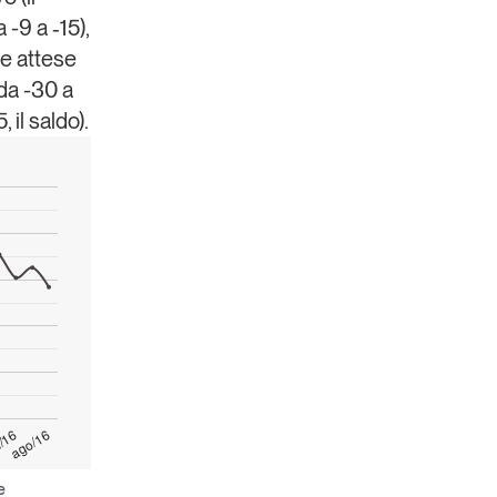
 -9 a ‑15),
le attese
da -30 a
il saldo).
/16
ago/16
e