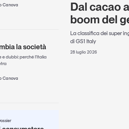
Dal cacao al
no Canova
boom del g
La classifica dei super i
di GS1 Italy
mbia la società
28 luglio 2026
e dubbi: perché l’Italia
etra
no Canova
ossier