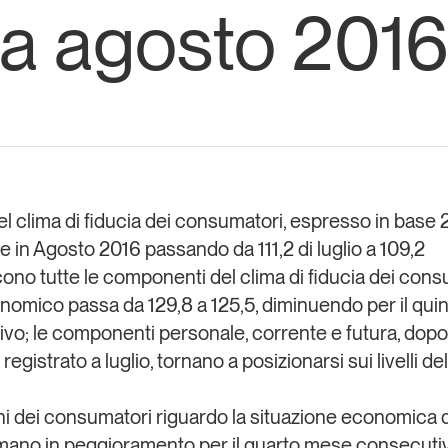
a agosto 201
Eventi e formazione
Tutti gli
appuntamenti
Chi siamo
Newsletter
modo
Contatti
sumo e
del clima di fiducia dei consumatori, espresso in base
e in Agosto 2016 passando da 111,2 di luglio a 109,2
Italy
ono tutte le componenti del clima di fiducia dei consu
nomico passa da 129,8 a 125,5, diminuendo per il qu
vo; le componenti personale, corrente e futura, dopo
registrato a luglio, tornano a posizionarsi sui livelli d
ni dei consumatori riguardo la situazione economica 
mano in peggioramento per il quarto mese consecutivo