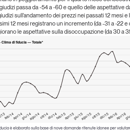
giudizi passa da -54 a -60 e quello delle aspettative da
iudizi sull'andamento dei prezzi nei passati 12 mesi e 
ssimi 12 mesi registrano un incremento (da ‑31 a -22 e 
iorano le aspettative sulla disoccupazione (da 30 a 35, 
- Clima di fiducia — Totale*
giu
apr/15
feb/14
ott/15
ago/14
apr/16
feb/15
c/13
ago/15
giu/14
feb/16
dic/14
giu/15
apr/14
dic/15
ott/14
 fiducia è elaborato sulla base di nove domande ritenute idonee per valutar