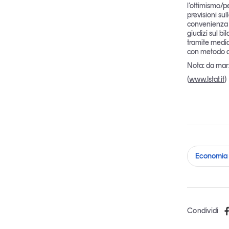
l’ottimismo/p
previsioni su
convenienza a
giudizi sul bi
tramite media
con metodo di
Nota: da marz
(
www.Istat.it
)
Economia 
Condividi