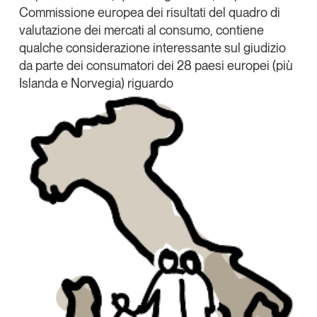
Commissione europea
dei risultati del
quadro di
Linkedin
Articoli
Tutti gli studi e le ricerche
valutazione dei mercati al consumo
, contiene
Opinioni
Copia Link
qualche considerazione interessante sul giudizio
Dossier
da parte dei consumatori dei 28 paesi europei (più
Il Numero
Islanda e Norvegia) riguardo
Interviste
Comunicati stampa
Video
Podcast
Eventi e formazione
Tutti gli appuntamenti
Chi siamo
Newsletter
Contatti