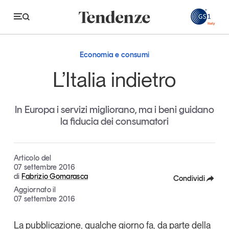
GS
Economia e consumi
Tendenze
L’Italia indietro
Economia e consumi
In Europa i servizi migliorano, ma i beni guidano
Innovazione
la fiducia dei consumatori
Logistica
Retail e brand
Articolo del
07 settembre 2016
Sostenibilità
di
Fabrizio Gomarasca
Condividi
Grandi temi
Aggiornato il
Facebook
07 settembre 2016
X
Magazine
Studi e ricerche
La pubblicazione, qualche giorno fa, da parte della