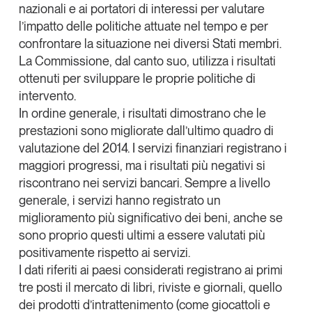
nazionali e ai portatori di interessi per valutare
Leggi il magazine
l’impatto delle politiche attuate nel tempo e per
confrontare la situazione nei diversi Stati membri
.
La Commissione, dal canto suo, utilizza i risultati
ottenuti per sviluppare le proprie politiche di
intervento.
Tendenze è il magazine di GS1 Italy che racconta in
In ordine generale,
i risultati dimostrano che le
modo indipendente il cambiamento e le sfide del largo
prestazioni sono migliorate
dall’ultimo quadro di
consumo e dell’economia a professionisti e
consumatori
valutazione del 2014. I servizi finanziari registrano i
maggiori progressi, ma i risultati più negativi si
GS1 Italy
GS1 Italy
GS1 Italy
Tendenze
riscontrano nei servizi bancari. Sempre a livello
GS1 Italy
generale,
i servizi hanno registrato un
miglioramento più significativo dei beni
, anche se
sono proprio questi ultimi a essere valutati più
positivamente rispetto ai servizi.
I dati riferiti ai paesi considerati registrano ai primi
tre posti il mercato di libri, riviste e giornali, quello
dei prodotti d’intrattenimento (come giocattoli e