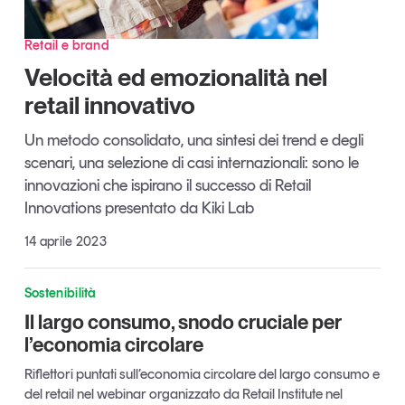
Tendenze Journal
La nostra newsletter nella tua email
Retail e brand
Velocità ed emozionalità nel
Iscriviti
retail innovativo
Un metodo consolidato, una sintesi dei trend e degli
scenari, una selezione di casi internazionali: sono le
innovazioni che ispirano il successo di Retail
Innovations presentato da Kiki Lab
14 aprile 2023
Sostenibilità
Il largo consumo, snodo cruciale per
l’economia circolare
Un anno di
Riflettori puntati sull’economia circolare del largo consumo e
Tendenze
2026
del retail nel webinar organizzato da Retail Institute nel