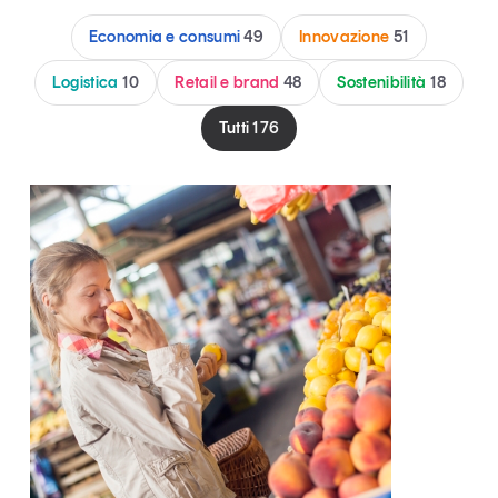
Articoli
Tutti gli studi e le ricerche
Economia e consumi
49
Innovazione
51
Opinioni
Logistica
10
Retail e brand
48
Sostenibilità
18
Dossier
Il Numero
Tutti
176
Interviste
Comunicati stampa
Video
Podcast
Eventi e formazione
Tutti gli appuntamenti
Chi siamo
Newsletter
Contatti