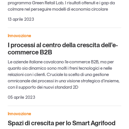
programma Green Retail Lab. I risultati ottenuti e i gap da
Leggi il magazine
colmare nel perseguire modelli di economia circolare
13 aprile 2023
Innovazione
Tendenze è il magazine di GS1 Italy che racconta in
I processi al centro della crescita dell’e-
modo indipendente il cambiamento e le sfide del largo
commerce B2B
consumo e dell’economia a professionisti e
consumatori
Le aziende italiane cavalcano l'e-commerce B2B, ma per
quanto sia dinamico sono molti i freni tecnologici e nelle
GS1 Italy
GS1 Italy
GS1 Italy
Tendenze
relazioni con i clienti. Cruciale la scelta di una gestione
omnicanale dei processi in una visione strategica d’insieme,
GS1 Italy
con il supporto dei nuovi standard 2D
05 aprile 2023
Innovazione
Spazi di crescita per lo Smart Agrifood