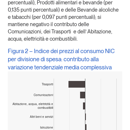
percentuali), Prodotti alimentari e bevande (per
Leggi il magazine
0,135 punti percentuali) e delle Bevande alcoliche
e tabacchi (per 0,097 punti percentuali); si
mantiene negativo il contributo delle
Comunicazioni, dei Trasporti e dell’ Abitazione,
acqua, elettricità e combustibili.
Tendenze è il magazine di GS1 Italy che racconta in
modo indipendente il cambiamento e le sfide del largo
Figura 2 – Indice dei prezzi al consumo NIC
consumo e dell’economia a professionisti e
per divisione di spesa: contributo alla
consumatori
variazione tendenziale media complessiva
GS1 Italy
GS1 Italy
GS1 Italy
Tendenze
GS1 Italy
Trasporti
Comunicazioni
Abitazione, acqua, elettricità e
combustibili
Altri beni e servizi
Istruzione