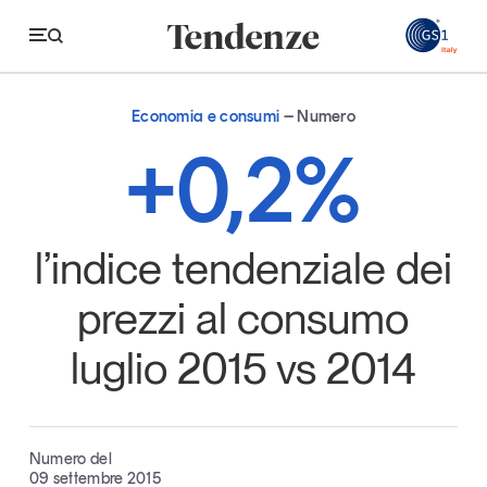
GS
Economia e consumi
Numero
Tendenze
+0,2%
Economia e consumi
Innovazione
l’indice tendenziale dei
Logistica
prezzi al consumo
Retail e brand
luglio 2015 vs 2014
Sostenibilità
Grandi temi
Numero del
Magazine
Studi e ricerche
09 settembre 2015