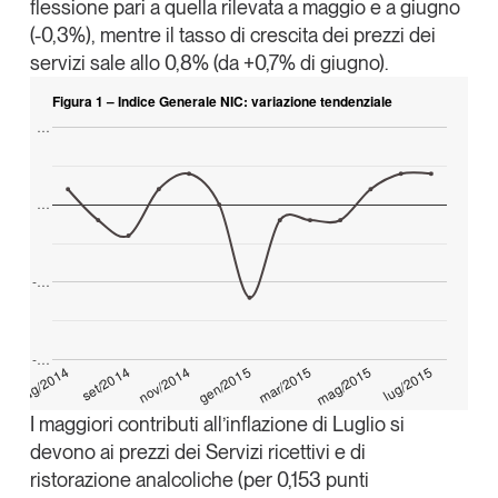
flessione pari a quella rilevata a maggio e a giugno
Tendenze Journal
(-0,3%), mentre il tasso di crescita dei prezzi dei
La nostra newsletter nella tua email
servizi sale allo 0,8% (da +0,7% di giugno).
Iscriviti
Figura 1 – Indice Generale NIC: variazione tendenziale
…
…
-…
-…
lug/2015
set/2014
gen/2015
mag/2015
lug/2014
nov/2014
mar/2015
I maggiori contributi all’inflazione di Luglio si
Un anno di
devono ai prezzi dei Servizi ricettivi e di
Tendenze
2026
ristorazione analcoliche (per 0,153 punti