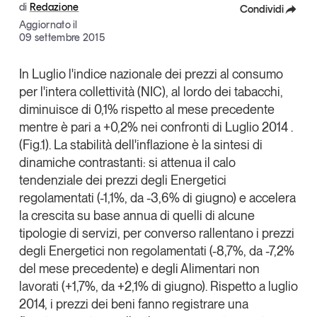
di
Redazione
Condividi
Articoli
Tutti gli studi e le ricerche
Aggiornato il
Opinioni
Facebook
09 settembre 2015
Dossier
X
In Luglio l'indice nazionale dei prezzi al consumo
Il Numero
per l'intera collettività (NIC), al lordo dei tabacchi,
Linkedin
Interviste
diminuisce di 0,1% rispetto al mese precedente
Comunicati stampa
Copia Link
mentre è pari a +0,2% nei confronti di Luglio 2014 .
Video
(Fig.1). La stabilità dell'inflazione è la sintesi di
Podcast
dinamiche contrastanti: si attenua il calo
tendenziale dei prezzi degli Energetici
regolamentati (-1,1%, da -3,6% di giugno) e accelera
Eventi e formazione
la crescita su base annua di quelli di alcune
Tutti gli appuntamenti
tipologie di servizi, per converso rallentano i prezzi
degli Energetici non regolamentati (-8,7%, da -7,2%
Chi siamo
Newsletter
del mese precedente) e degli Alimentari non
lavorati (+1,7%, da +2,1% di giugno). Rispetto a luglio
Contatti
2014, i prezzi dei beni fanno registrare una