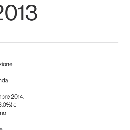
2013
Un anno di
Tendenze
2026
uzione
Leggi il magazine
onda
embre 2014,
-3,0%) e
umo
 e