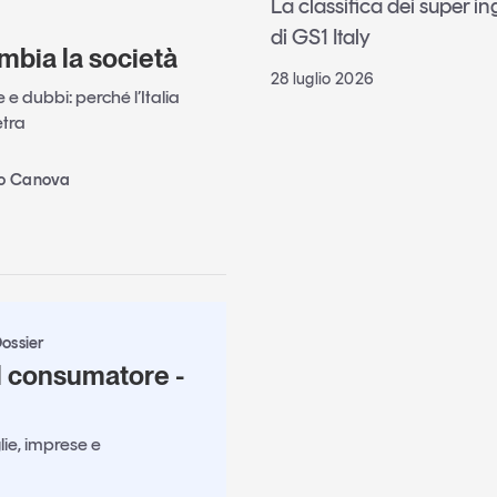
La classifica dei super i
di GS1 Italy
mbia la società
28 luglio 2026
e dubbi: perché l’Italia
etra
no Canova
ossier
l consumatore -
lie, imprese e