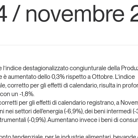
4 / novembre 
Eventi e formazione
Tutti gli
appuntamenti
Chi siamo
Newsletter
modo
Contatti
sumo e
e l’indice destagionalizzato congiunturale della Prod
le è aumentato dello 0,3% rispetto a Ottobre. L’indice
Italy
e, corretto per gli effetti di calendario, risulta in prof
 con un -1,8%.
 corretti per gli effetti di calendario registrano, a Nov
i nei settori dell'energia (-6,9%), dei beni intermedi (
strumentali (-0,9%). Aumentano invece i beni di cons
onto tendenziale, per le industrie alimentari, bevande