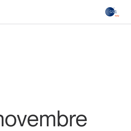
GS1
ità
Tendenze Journal
 le
La nostra newsletter nella tua email
Iscriviti
 novembre