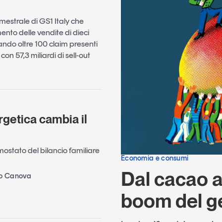
emestrale di GS1 Italy che
nto delle vendite di dieci
ndo oltre 100 claim presenti
on 57,3 miliardi di sell-out
rgetica cambia il
rmostato del bilancio familiare
Economia e consumi
Dal cacao al
no Canova
boom del g