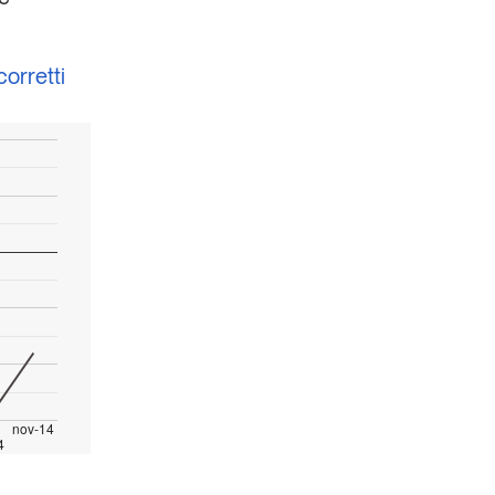
corretti
nov-14
4