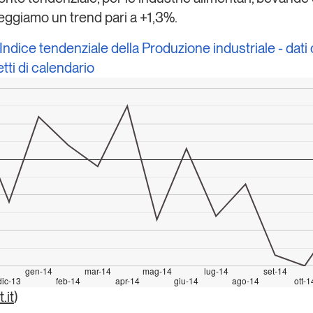
eggiamo un trend pari a +1,3%.
 Indice tendenziale della Produzione industriale - dati 
fetti di calendario
gen-14
mar-14
mag-14
lug-14
set-14
dic-13
feb-14
apr-14
giu-14
ago-14
ott-1
.it
)