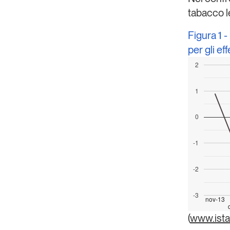
tabacco l
Copia Link
Figura 1 -
per gli ef
2
1
0
-1
-2
-3
nov-13
(
www.istat