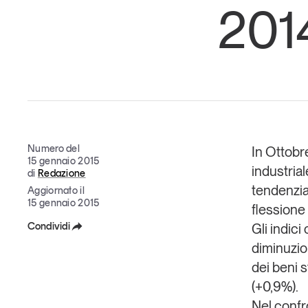
201
Grandi temi
Tendenze è il magazine di GS1 Italy che racconta in 
indipendente il cambiamento e le sfide del largo con
Numero del
In Ottobr
dell’economia a professionisti e consumatori
15 gennaio 2015
industria
di
Redazione
GS1 Italy
GS1 Italy
GS1 Italy
Tendenze
GS1 
tendenzial
Aggiornato il
15 gennaio 2015
flessione
Condividi
Gli indici
diminuzion
Facebook
dei beni 
X
(+0,9%).
Nel confr
Linkedin