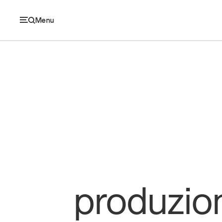
Menu
Ec
Economia e consumi
Innovazione
Logistica
produzio
Retail e brand
Sostenibilità