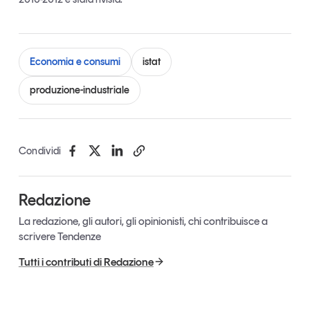
Leggi il magazine
Economia e consumi
istat
produzione-industriale
Tendenze è il magazine di GS1 Italy che racconta in
modo indipendente il cambiamento e le sfide del largo
consumo e dell’economia a professionisti e
consumatori
Condividi
GS1 Italy
GS1 Italy
GS1 Italy
Tendenze
Redazione
GS1 Italy
La redazione, gli autori, gli opinionisti, chi contribuisce a
scrivere Tendenze
Tutti i contributi di Redazione