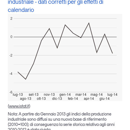
industriale - dati corretti per gli effetti di
Tendenze Journal
calendario
La nostra newsletter nella tua email
2
Iscriviti
0
-2
-4
-6
lug-13
set-13
nov-13
gen-14
mar-14
mag-14
lug-14
ago-13
ott-13
dic-13
feb-14
apr-14
giu-14
(
www.istat.it
)
Nota: A partire da Gennaio 2013 gli indici della produzione
Un anno di
industriale sono diffusi su una nuova base di riferimento
Tendenze
2026
(2010=100); di conseguenza la serie storica relativa agli anni
2010-2012 è stata rivista.