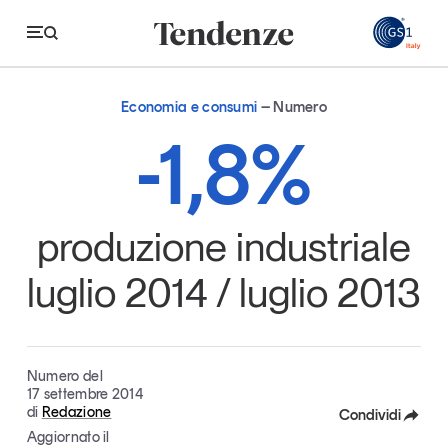
GS
Economia e consumi
Numero
Tendenze
-1,8%
Economia e consumi
Innovazione
produzione industriale
Logistica
luglio 2014 / luglio 2013
Retail e brand
Sostenibilità
Grandi temi
Numero del
17 settembre 2014
di
Redazione
Condividi
Aggiornato il
Magazine
Studi e ricerche