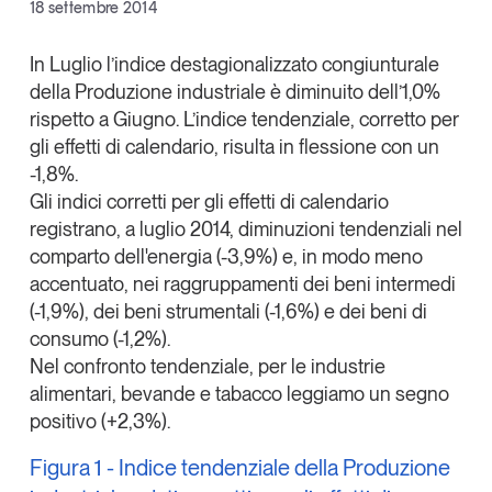
Facebook
18 settembre 2014
Articoli
Tutti gli studi e le ricerche
X
Opinioni
In Luglio l’indice destagionalizzato congiunturale
Dossier
della Produzione industriale è diminuito dell’1,0%
Linkedin
Il Numero
rispetto a Giugno. L’indice tendenziale, corretto per
Copia Link
gli effetti di calendario, risulta in flessione con un
Interviste
-1,8%.
Comunicati stampa
Gli indici corretti per gli effetti di calendario
Video
registrano, a luglio 2014, diminuzioni tendenziali nel
Podcast
comparto dell'energia (-3,9%) e, in modo meno
accentuato, nei raggruppamenti dei beni intermedi
Eventi e formazione
(-1,9%), dei beni strumentali (-1,6%) e dei beni di
consumo (-1,2%).
Tutti gli appuntamenti
Nel confronto tendenziale, per le industrie
alimentari, bevande e tabacco leggiamo un segno
Chi siamo
Newsletter
positivo (+2,3%).
Contatti
Figura 1 - Indice tendenziale della Produzione