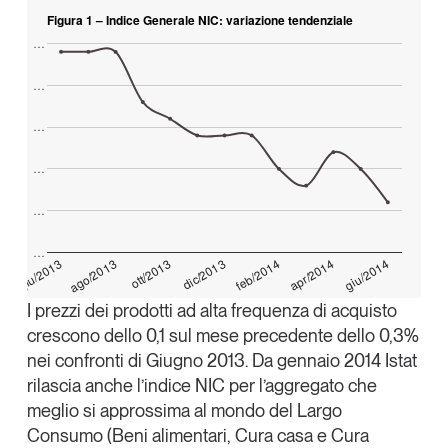
Tendenze Journal
Figura 1 – Indice Generale NIC: variazione tendenziale
…
La nostra newsletter nella tua email
Iscriviti
…
…
…
…
…
giu/2014
ago/2013
dic/2013
apr/2014
giu/2013
ott/2013
feb/2014
I prezzi dei prodotti ad alta frequenza di acquisto
crescono dello 0,1 sul mese precedente dello 0,3%
nei confronti di Giugno 2013. Da gennaio 2014 Istat
rilascia anche l’indice NIC per l’aggregato che
Un anno di
meglio si approssima al mondo del Largo
Tendenze
2026
Consumo (Beni alimentari, Cura casa e Cura