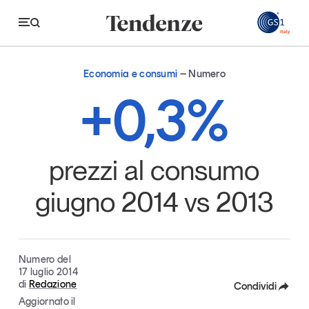
GS
Economia e consumi
Numero
Tendenze
+0,3%
Economia e consumi
Innovazione
prezzi al consumo
Logistica
giugno 2014 vs 2013
Retail e brand
Sostenibilità
Grandi temi
Numero del
17 luglio 2014
di
Redazione
Condividi
Aggiornato il
Magazine
Studi e ricerche