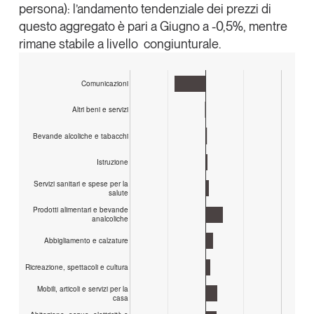
persona): l’andamento tendenziale dei prezzi di
Leggi il magazine
questo aggregato è pari a Giugno a -0,5%, mentre
rimane stabile a livello congiunturale.
Comunicazioni
Tendenze è il magazine di GS1 Italy che racconta in
Altri beni e servizi
modo indipendente il cambiamento e le sfide del largo
consumo e dell’economia a professionisti e
Bevande alcoliche e tabacchi
consumatori
Istruzione
GS1 Italy
GS1 Italy
GS1 Italy
Tendenze
Servizi sanitari e spese per la
salute
GS1 Italy
Prodotti alimentari e bevande
analcoliche
Abbigliamento e calzature
Ricreazione, spettacoli e cultura
Mobili, articoli e servizi per la
casa