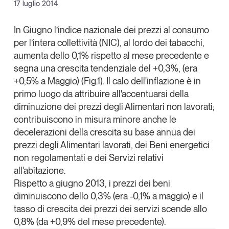
Facebook
17 luglio 2014
Articoli
Tutti gli studi e le ricerche
X
Opinioni
In Giugno l’indice nazionale dei prezzi al consumo
Dossier
per l’intera collettività (NIC), al lordo dei tabacchi,
Linkedin
Il Numero
aumenta dello 0,1% rispetto al mese precedente e
Copia Link
segna una crescita tendenziale del +0,3%, (era
Interviste
+0,5% a Maggio) (Fig.1). Il calo dell'inflazione è in
Comunicati stampa
primo luogo da attribuire all'accentuarsi della
Video
diminuzione dei prezzi degli Alimentari non lavorati;
Podcast
contribuiscono in misura minore anche le
decelerazioni della crescita su base annua dei
Eventi e formazione
prezzi degli Alimentari lavorati, dei Beni energetici
non regolamentati e dei Servizi relativi
Tutti gli appuntamenti
all'abitazione.
Rispetto a giugno 2013, i prezzi dei beni
Chi siamo
Newsletter
diminuiscono dello 0,3% (era -0,1% a maggio) e il
Contatti
tasso di crescita dei prezzi dei servizi scende allo
0,8% (da +0,9% del mese precedente).