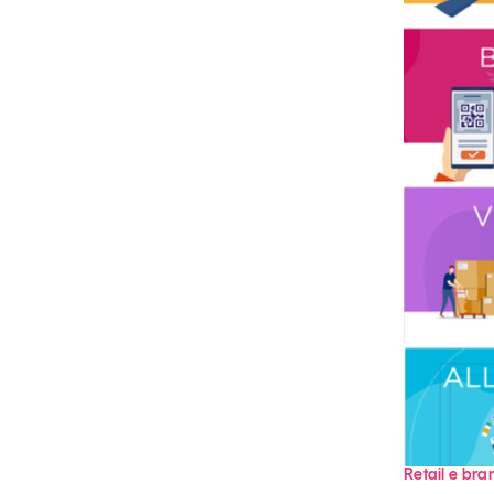
Grandi temi
Tendenze è il magazine di GS1 Italy che racconta in 
indipendente il cambiamento e le sfide del largo con
dell’economia a professionisti e consumatori
GS1 Italy
GS1 Italy
GS1 Italy
Tendenze
GS1 
Retail e bra