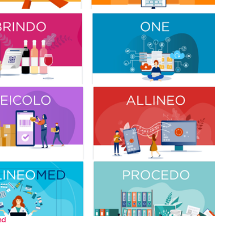
Eventi e formazione
Tutti gli
appuntamenti
Chi siamo
Newsletter
modo
Contatti
sumo e
Italy
nd