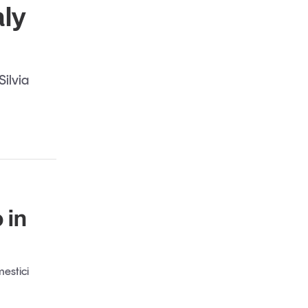
aly
Silvia
 in
mestici