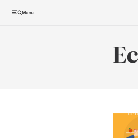
Menu
Ec
Ec
Economia e consumi
Innovazione
Logistica
Retail e brand
Sostenibilità