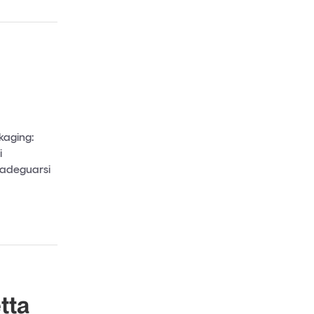
ckaging:
i
i adeguarsi
etta