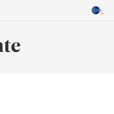
GS1
ità
te
Tendenze Journal
 le
La nostra newsletter nella tua email
Iscriviti