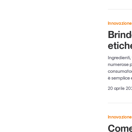
Innovazione
Brind
etich
Ingredienti,
numerose per
consumatori
è semplice 
20 aprile 20
Innovazione
Come t