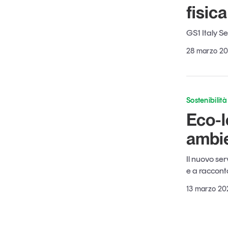
fisic
GS1 Italy Se
28 marzo 2
Sostenibilità
Eco-l
ambie
Il nuovo ser
e a raccont
13 marzo 20