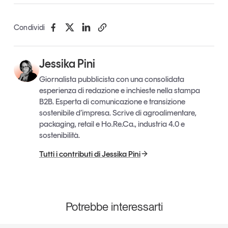
Leggi il magazine
Condividi
Jessika Pini
Tendenze è il magazine di GS1 Italy che racconta in
Giornalista pubblicista con una consolidata
modo indipendente il cambiamento e le sfide del largo
esperienza di redazione e inchieste nella stampa
consumo e dell’economia a professionisti e
B2B. Esperta di comunicazione e transizione
consumatori
sostenibile d’impresa. Scrive di agroalimentare,
packaging, retail e Ho.Re.Ca., industria 4.0 e
GS1 Italy
GS1 Italy
GS1 Italy
Tendenze
sostenibilità.
GS1 Italy
Tutti i contributi di Jessika Pini
Potrebbe interessarti