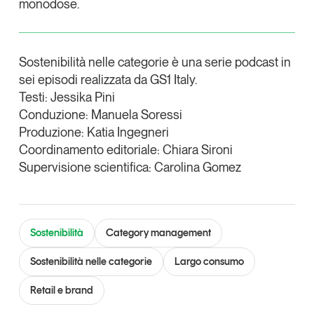
monodose.
Tendenze Journal
La nostra newsletter nella tua email
Iscriviti
Sostenibilità nelle categorie è una serie podcast in
sei episodi realizzata da GS1 Italy.
Testi: Jessika Pini
Conduzione: Manuela Soressi
Produzione: Katia Ingegneri
Coordinamento editoriale: Chiara Sironi
Supervisione scientifica: Carolina Gomez
Sostenibilità
Category management
Sostenibilità nelle categorie
Largo consumo
Un anno di
Retail e brand
Tendenze
2026