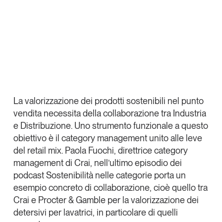
X
Articoli
Tutti gli studi e le ricerche
Linkedin
Opinioni
Dossier
Copia Link
Il Numero
Interviste
Comunicati stampa
Video
La valorizzazione dei prodotti sostenibili nel punto
Podcast
vendita necessita della collaborazione tra Industria
e Distribuzione. Uno strumento funzionale a questo
obiettivo è il category management unito alle leve
Eventi e formazione
del retail mix.
Paola Fuochi, direttrice category
Tutti gli appuntamenti
management di Crai
, nell’ultimo episodio dei
podcast
Sostenibilità nelle categorie
porta un
Chi siamo
Newsletter
esempio concreto di collaborazione, cioè quello tra
Crai e Procter & Gamble per la valorizzazione dei
Contatti
detersivi per lavatrici, in particolare di quelli