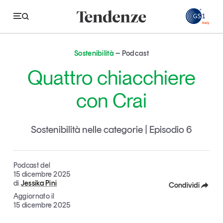
GS
Sostenibilità
Podcast
Tendenze
Quattro chiacchiere
Economia e consumi
con Crai
Innovazione
Sostenibilità nelle categorie | Episodio 6
Logistica
Retail e brand
Podcast del
Sostenibilità
15 dicembre 2025
di
Jessika Pini
Grandi temi
Condividi
Aggiornato il
Facebook
15 dicembre 2025
Magazine
Studi e ricerche