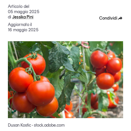
Articoli
Tutti gli studi e le ricerche
Articolo del
05 maggio 2025
Opinioni
di
Jessika Pini
Condividi
Dossier
Aggiornato il
Facebook
16 maggio 2025
Il Numero
Interviste
X
Comunicati stampa
Linkedin
Video
Copia Link
Podcast
Eventi e formazione
Tutti gli appuntamenti
Chi siamo
Newsletter
Contatti
Dusan Kostic - stock.adobe.com