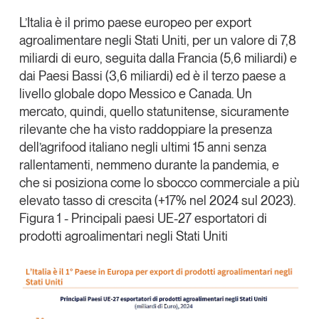
Tendenze Journal
L’Italia è il primo paese europeo per export
La nostra newsletter nella tua email
agroalimentare negli Stati Uniti
, per un valore di 7,8
Iscriviti
miliardi di euro, seguita dalla Francia (5,6 miliardi) e
dai Paesi Bassi (3,6 miliardi) ed è il terzo paese a
livello globale dopo Messico e Canada. Un
mercato, quindi, quello statunitense, sicuramente
rilevante che ha visto raddoppiare la presenza
dell’agrifood italiano negli ultimi 15 anni senza
rallentamenti, nemmeno durante la pandemia, e
che si posiziona come lo sbocco commerciale a più
elevato tasso di crescita (+17% nel 2024 sul 2023).
Figura 1 - Principali paesi UE-27 esportatori di
prodotti agroalimentari negli Stati Uniti
Un anno di
Tendenze
2026