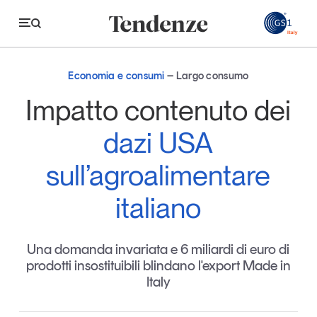
GS
Economia e consumi
Largo consumo
Tendenze
Impatto contenuto dei
Economia e consumi
dazi USA
Innovazione
sull’agroalimentare
Logistica
italiano
Retail e brand
Sostenibilità
Una domanda invariata e 6 miliardi di euro di
Grandi temi
prodotti insostituibili blindano l'export Made in
Italy
Magazine
Studi e ricerche