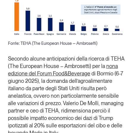
Leggi il magazine
Tendenze è il magazine di GS1 Italy che racconta in
Fonte: TEHA (The European House – Ambrosetti)
modo indipendente il cambiamento e le sfide del largo
consumo e dell’economia a professionisti e
Secondo alcune anticipazioni della ricerca di
TEHA
consumatori
(The European House – Ambrosetti)
per la
nona
edizione del
Forum Food&Beverage
di Bormio (6-7
GS1 Italy
GS1 Italy
GS1 Italy
Tendenze
giugno 2025),
la domanda dell’agroalimentare
GS1 Italy
italiano da parte degli Stati Uniti risulta però
anelastica
, ovvero non particolarmente sensibile
alle variazioni di prezzo.
Valerio De Molli
, managing
partner e ceo di TEHA, ridimensiona perciò il
possibile impatto economico dei dazi di Trump
ipotizzati al 20% sulle esportazioni del cibo e delle
bevande Made in Italy: